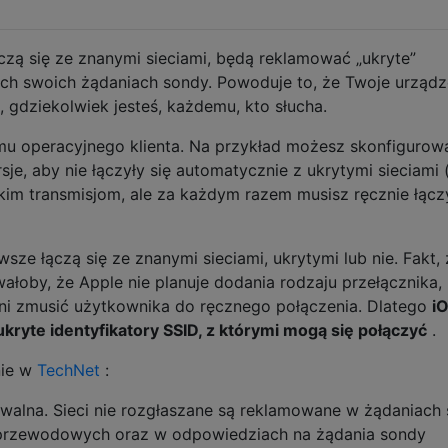
ączą się ze znanymi sieciami, będą reklamować „ukryte”
ich swoich żądaniach sondy. Powoduje to, że Twoje urządz
, gdziekolwiek jesteś, każdemu, kto słucha.
mu operacyjnego klienta. Na przykład możesz skonfigurow
e, aby nie łączyły się automatycznie z ukrytymi sieciami 
kim transmisjom, ale za każdym razem musisz ręcznie łącz
sze łączą się ze znanymi sieciami, ukrytymi lub nie. Fakt,
łoby, że Apple nie planuje dodania rodzaju przełącznika, 
ni zmusić użytkownika do ręcznego połączenia. Dlatego
iO
kryte identyfikatory SSID, z którymi mogą się połączyć
.
nie w
TechNet
:
rywalna. Sieci nie rozgłaszane są reklamowane w żądaniach
zprzewodowych oraz w odpowiedziach na żądania sondy