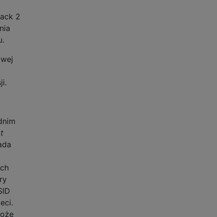
Pack 2
nia
u.
owej
i.
dnim
t
ada
ych
ry
SID
eci.
może