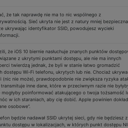
, że tak naprawdę nie ma to nic wspólnego z
ywatnością. Sieć ukryta nie jest z natury mniej bezpieczna
że ukrywając identyfikator SSID, powodujesz wycieki
formacji.
zili, że iOS 10 biernie nasłuchuje znanych punktów dostępo
wiązane z ukrytymi punktami dostępu, ale nie ma innych
sperci twierdzą jednak, że byli w stanie łatwo gromadzić
 dostępu Wi-Fi telefonu, ukrytych lub nie. Chociaż ukrywa
 (nic nie może), prawdopodobnie nie zwiększa ryzyka ata
transmituje inne dane, które w przeciwnym razie nie byłyb
re mogłyby poinformować atakującego o twoja tożsamość l
óc w ich staraniach, aby cię dobić. Apple powinien dokład
dane osobowe”.
efon będzie nadawał SSID ukrytej sieci, gdy nie będziesz z
ktu dostępu w lokalizacjach, w których punkt dostępu NI