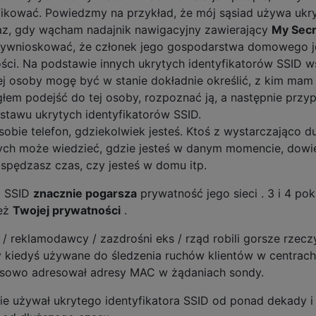
fikować. Powiedzmy na przykład, że mój sąsiad używa ukr
az, gdy wącham nadajnik nawigacyjny zawierający
My Secr
ywnioskować, że członek jego gospodarstwa domowego j
ości. Na podstawie innych ukrytych identyfikatorów SSID 
j osoby mogę być w stanie dokładnie określić, z kim mam
głem podejść do tej osoby, rozpoznać ją, a następnie przyp
estawu ukrytych identyfikatorów SSID.
obie telefon, gdziekolwiek jesteś. Ktoś z wystarczająco d
wych może wiedzieć, gdzie jesteś w danym momencie, dowi
e spędzasz czas, czy jesteś w domu itp.
ia SSID
znacznie pogarsza
prywatność jego sieci . 3 i 4 pok
ież
Twojej prywatności
.
/ reklamodawcy / zazdrośni eks / rząd robili gorsze rzecz
 kiedyś używane do śledzenia ruchów klientów w centrach
osowo adresował adresy MAC w żądaniach sondy.
ie używał ukrytego identyfikatora SSID od ponad dekady i 