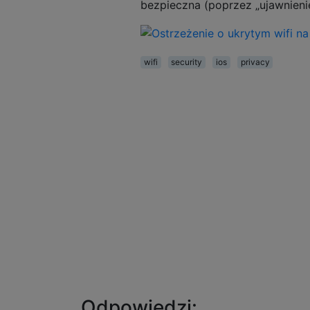
bezpieczna (poprzez „ujawnieni
wifi
security
ios
privacy
Odpowiedzi: