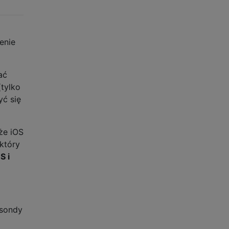
enie
ać
(tylko
yć się
 że iOS
który
S i
 sondy