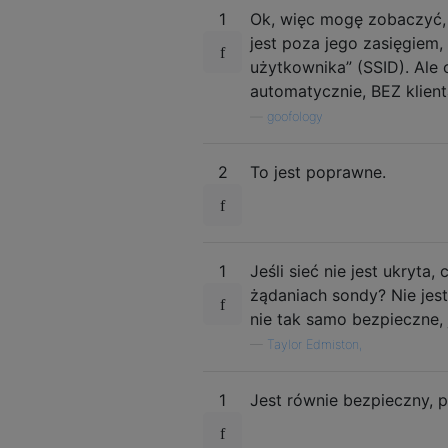
1
Ok, więc mogę zobaczyć, w
jest poza jego zasięgiem,
użytkownika” (SSID). Ale 
automatycznie, BEZ klien
—
goofology
2
To jest poprawne.
1
Jeśli sieć nie jest ukryta,
żądaniach sondy? Nie jes
nie tak samo bezpieczne, 
—
Taylor Edmiston,
1
Jest równie bezpieczny, po