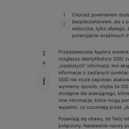
1
Chociaż powinienem dodać
bezpieczeństwem, ale z pr
widoczna, tylko dlatego, 
potencjalnie wrażliwych in
Przedstawiciele Apple'a stwierd
2
rozgłasza identyfikatory SSID z
„osobistych” informacji. Inni ek
informacje o zaufanych punktach
SSID nie może zapobiec atakowi
wymierny sposób, chyba że iOS 
dostępne dla atakującego, któ
inne informacje, które mogą pom
wyjaśnić, co rozumieją przez „
Pojawiają się obawy, że Twój tel
połączony. Nadawanie nazwy pun