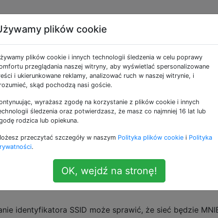
Używamy plików cookie
OS 10: Korzystanie z
żywamy plików cookie i innych technologii śledzenia w celu poprawy
że ujawnić dane osobow
omfortu przeglądania naszej witryny, aby wyświetlać spersonalizowane
reści i ukierunkowane reklamy, analizować ruch w naszej witrynie, i
rozumieć, skąd pochodzą nasi goście.
ontynuując, wyrażasz zgodę na korzystanie z plików cookie i innych
 / SSID nie sprawia, że ​​sieć WIĘCEJ jest bezpieczna, ale
echnologii śledzenia oraz potwierdzasz, że masz co najmniej 16 lat lub
S 10:
godę rodzica lub opiekuna.
ożesz przeczytać szczegóły w naszym
Polityka plików cookie
i
Polityka
że ujawnić dane osobowe
rywatności
.
 ukryte są MNIEJSZE bezpieczne.
OK, wejdź na stronę!
cej” nie daje żadnych dalszych informacji potwierdzającyc
anie identyfikatora SSID może sprawić, że sieć będzie MN