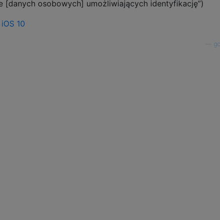
e [danych osobowych] umożliwiających identyfikację”)
—
go