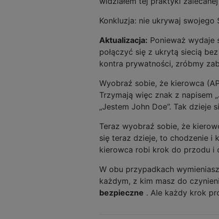
widziałem tej praktyki zalecane
Konkluzja: nie ukrywaj swojego 
Aktualizacja:
Ponieważ wydaje si
połączyć się z ukrytą siecią be
kontra prywatności, zróbmy za
Wyobraź sobie, że kierowca (AP) o
Trzymają więc znak z napisem „Jo
„Jestem John Doe”. Tak dzieje s
Teraz wyobraź sobie, że kierowc
się teraz dzieje, to chodzenie 
kierowca robi krok do przodu i
W obu przypadkach wymieniasz 
każdym, z kim masz do czynienia.
bezpieczne
. Ale każdy krok p