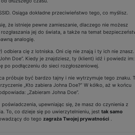
j od dłuższego czasu.
SSID. Osiąga dokładne przeciwieństwo tego, co myślisz.
ę, że istnieje pewne zamieszanie, dlaczego nie możesz
z rozgłaszania jej do świata, a także na temat bezpieczeńs
bawną analogię.
dbiera cię z lotniska. Oni cię nie znają i ty ich nie znasz.
hn Doe”. Kiedy je znajdziesz, ty (klient) idź i powiedz im:
ię po podłączeniu do sieci rozgłoszeniowej.
a próbuje być bardzo tajny i nie wytrzymuje tego znaku. T
i krzyczenie „Kto zabiera Johna Doe?” W kółko, aż w końcu
 odpowiada: „Zabieram Johna Doe”.
poświadczenia, upewniając się, że masz do czynienia z
 To, co dzieje się po uwierzytelnieniu, jest
tak samo
rowadzący do tego
zagraża Twojej prywatności
.