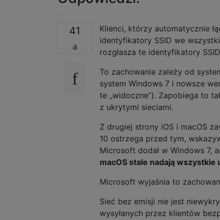
Klienci, którzy automatycznie ł
41
identyfikatory SSID we wszystk
rozgłasza te identyfikatory SSID
To zachowanie zależy od syste
system Windows 7 i nowsze wersj
te „widoczne”). Zapobiega to ta
z ukrytymi sieciami.
Z drugiej strony iOS i macOS zaw
10 ostrzega przed tym, wskazywa
Microsoft dodał w Windows 7, a
macOS stale nadają wszystkie u
Microsoft wyjaśnia to zachowa
Sieć bez emisji nie jest niewyk
wysyłanych przez klientów be