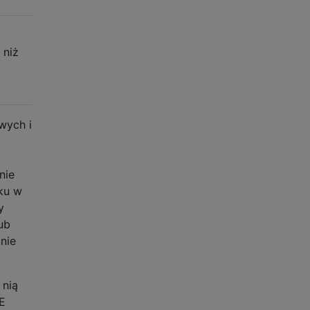
 niż
wych i
nie
ku w
y
ub
nie
 nią
E