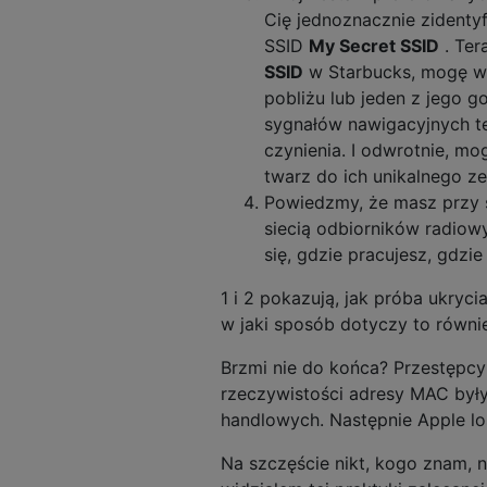
Cię jednoznacznie zidenty
SSID
My Secret SSID
. Ter
SSID
w Starbucks, mogę w
pobliżu lub jeden z jego g
sygnałów nawigacyjnych te
czynienia. I odwrotnie, mo
twarz do ich unikalnego z
Powiedzmy, że masz przy s
siecią odbiorników radio
się, gdzie pracujesz, gdzi
1 i 2 pokazują, jak próba ukryc
w jaki sposób dotyczy to równ
Brzmi nie do końca? Przestępcy 
rzeczywistości adresy MAC były
handlowych. Następnie Apple l
Na szczęście nikt, kogo znam, n