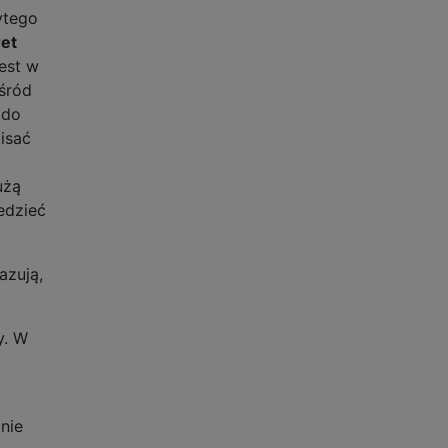
ytego
et
est w
wśród
 do
isać
użą
edzieć
azują,
y. W
nie