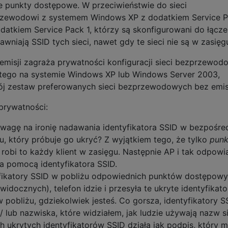
punkty dostępowe. W przeciwieństwie do sieci
przewodowi z systemem Windows XP z dodatkiem Service 
atkiem Service Pack 1, którzy są skonfigurowani do łącze
ujawniają SSID tych sieci, nawet gdy te sieci nie są w zasięg
 emisji zagraża prywatności konfiguracji sieci bezprzewod
tego na systemie Windows XP lub Windows Server 2003,
j zestaw preferowanych sieci bezprzewodowych bez emisj
 prywatności:
wagę na ironię nadawania identyfikatora SSID w bezpośre
u, który próbuje go ukryć? Z wyjątkiem tego, że tylko
punk
 robi to każdy klient w zasięgu. Następnie AP i tak odpowi
a pomocą identyfikatora SSID.
yfikatory SSID w pobliżu odpowiednich punktów dostępow
widocznych), telefon idzie i przesyła te ukryte identyfikato
pobliżu, gdziekolwiek jesteś. Co gorsza, identyfikatory S
lub nazwiska, które widziałem, jak ludzie używają nazw si
 ukrytych identyfikatorów SSID działa jak podpis, który 