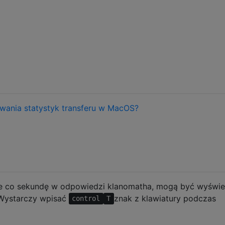
wania statystyk transferu w MacOS?
ne co sekundę w odpowiedzi klanomatha, mogą być wyświe
 Wystarczy wpisać
znak z klawiatury podczas
control
T