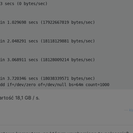
3
 secs 
(
0
 bytes
/
sec
)
in
1.029698
 secs 
(
17922667819
 bytes
/
sec
)
in
2.048291
 secs 
(
18118129881
 bytes
/
sec
)
in
3.068911
 secs 
(
18128009214
 bytes
/
sec
)
in
3.720346
 secs 
(
18038339571
 bytes
/
sec
)
dd 
if
=/
dev
/
zero of
=/
dev
/
null bs
=
64m
 count
=
1000
tość 18,1 GB / s.
—
k