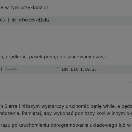
GB w tym przykładzie):
6G
|
 dd of
=/
dev
/
disk2
as, prędkość, pasek postępu i szacowany czas):
]
[===>
]
10
%
 ETA 
1
:
50
:
25
 Sierra i niższym wystarczy uruchomić pętlę while, a będz
ończenia. Pamiętaj, aby wykonać poniższy kod w innym ok
d razu po uruchomieniu oprogramowania układowego lub w