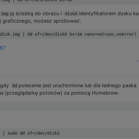
ją ścieżką do obrazu i
identyfikatorem dysku ka
.img
diskX
ej graficznego, możesz spróbować:
disk
.
img 
|
 dd of
=/
dev
/
diskX bs
=
1m
 conv
=
notrunc
,
noerror
)
767
—
p
gdy
polecenie jest uruchomione lub dla ładnego paska
dd
(przeglądarkę potoków) za pomocą Homebrew:
pv
 
|
 sudo dd of
=/
dev
/
disk2