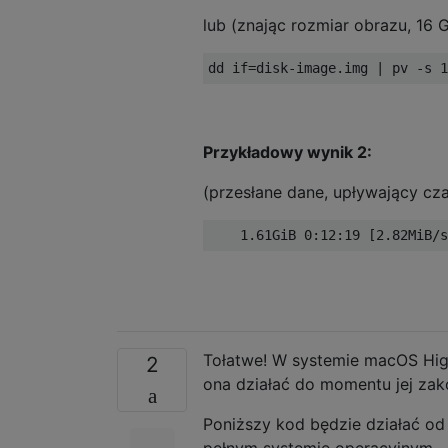
lub (znając rozmiar obrazu, 16 
dd 
if
=
disk
-
image
.
img 
|
 pv 
-
s 
1
Przykładowy wynik 2:
(przesłane dane, upływający cz
1.61GiB
0
:
12
:
19
[
2.82MiB
/
s
Tołatwe! W systemie macOS High
2
ona działać do momentu jej zak
Poniższy kod będzie działać o
pełnym systemie operacyjnym