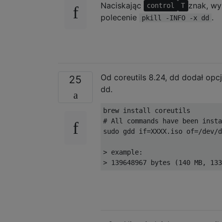
Naciskając
znak, wy
control
T
polecenie
.
pkill -INFO -x dd
Od coreutils 8.24, dd dodał opc
25
dd.
brew install coreutils
# All commands have been insta
sudo gdd 
if
=
XXXX
.
iso of
=/
dev
/
d
>
 example
:
>
139648967
 bytes 
(
140
 MB
,
133