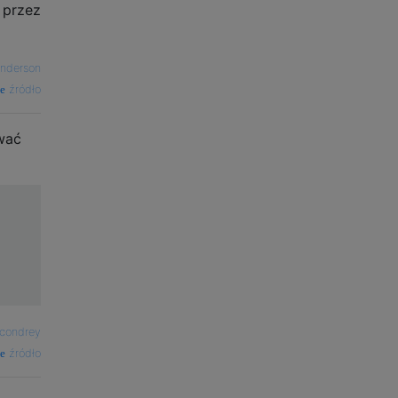
 przez
nderson
źródło
ować
condrey
źródło