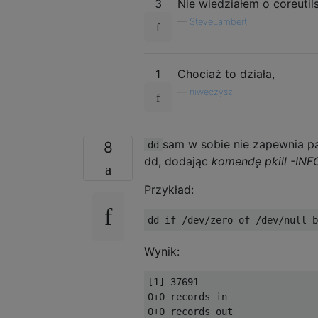
3
Nie wiedziałem o coreutil
—
SteveLambert
1
Chociaż to działa,
—
niweczysz
sam w sobie nie zapewnia 
8
dd
dd, dodając
komendę pkill -INF
Przykład:
dd 
if
=/
dev
/
zero of
=/
dev
/
null b
Wynik:
[
1
]
37691
0
+
0
 records 
in
0
+
0
 records out