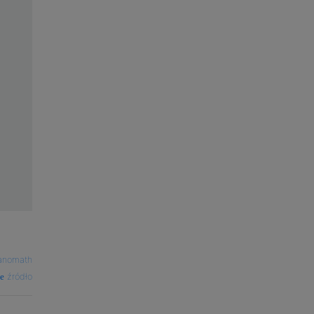
lanomath
źródło