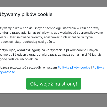
Używamy plików cookie
ć postęp w dd
żywamy plików cookie i innych technologii śledzenia w celu poprawy
omfortu przeglądania naszej witryny, aby wyświetlać spersonalizowane
reści i ukierunkowane reklamy, analizować ruch w naszej witrynie, i
ecenia, aby utworzyć rozruchową kartę SD
rozumieć, skąd pochodzą nasi goście.
ontynuując, wyrażasz zgodę na korzystanie z plików cookie i innych
_enterprise_version_1511_x64_dvd_7224901
.
iso of
=/
dev
/
dis
echnologii śledzenia oraz potwierdzasz, że masz co najmniej 16 lat lub
godę rodzica lub opiekuna.
ie postępów?
ożesz przeczytać szczegóły w naszym
Polityka plików cookie
i
Polityka
rywatności
.
OK, wejdź na stronę!