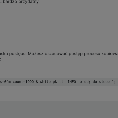
s, bardzo przydatny.
paska postępu. Możesz oszacować postęp procesu kopiowa
O
.
s
=
64m
 count
=
1000
&
while
 pkill 
-
INFO 
-
x dd
;
do
 sleep 
1
;