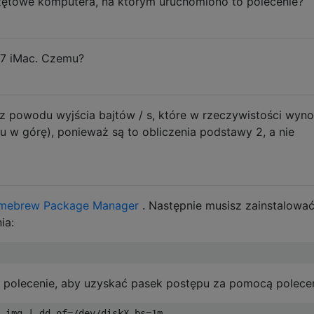
rzętowe komputera, na którym uruchomiono to polecenie?
7 iMac. Czemu?
z powodu wyjścia bajtów / s, które w rzeczywistości wyno
iu w górę), ponieważ są to obliczenia podstawy 2, a nie
mebrew Package Manager
. Następnie musisz zainstalowa
ia:
 polecenie, aby uzyskać pasek postępu za pomocą polecen
.
img 
|
 dd of
=/
dev
/
diskX bs
=
1m