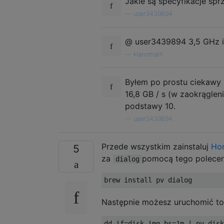
Jakie są specyfikacje sp
—
user3439894
@ user3439894 3,5 GHz i
—
klanomath
Byłem po prostu ciekawy 
16,8 GB / s (w zaokrąglen
podstawy 10.
—
user3439894
Przede wszystkim zainstaluj
Ho
5
za
pomocą tego polecen
dialog
brew install pv dialog
Następnie możesz uruchomić to
dd 
if
=
disk
.
img bs
=
1m
|
 pv disk