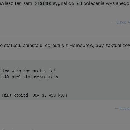
syłasz ten sam
sygnał do
polecenia wysłanego
SIGINFO
dd
—
David A
je statusu. Zainstaluj coreutils z Homebrew, aby zaktualiz
lled with the prefix 'g'
iskX bs
=
1
 status
=
progress 
MiB
)
 copied
,
304
 s
,
459
 kB
/
s    
—
David