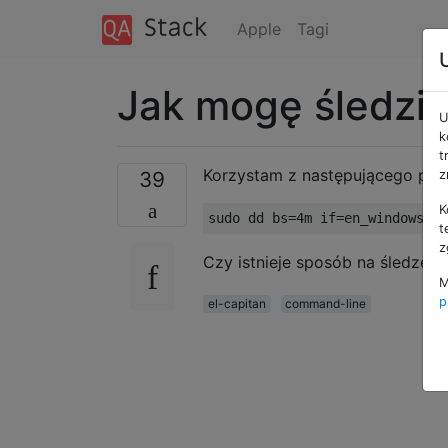
Apple
Tagi
Jak mogę śledzi
U
k
t
Korzystam z następującego pol
39
z
K
sudo dd bs
=
4m
if
=
en_windows_10
t
z
Czy istnieje sposób na śledzen
M
p
el-capitan
command-line