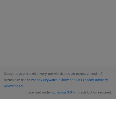
Korzystając z naszej strony potwierdzasz, że przeczytałeś(-aś) i
rozumiesz nasze
zasady używania plików cookie
i
zasady ochrony
prywatności
.
Licensed under
cc by-sa 3.0
with attribution required.