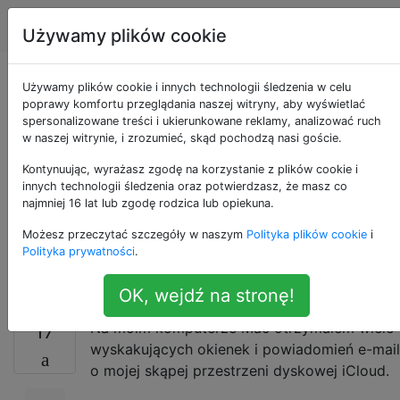
Apple
Tagi
Account
Używamy plików cookie
Jak mogę wyłączyć
Używamy plików cookie i innych technologii śledzenia w celu
poprawy komfortu przeglądania naszej witryny, aby wyświetlać
spersonalizowane treści i ukierunkowane reklamy, analizować ruch
powiadomienia
w naszej witrynie, i zrozumieć, skąd pochodzą nasi goście.
ostrzegające o
Kontynuując, wyrażasz zgodę na korzystanie z plików cookie i
innych technologii śledzenia oraz potwierdzasz, że masz co
najmniej 16 lat lub zgodę rodzica lub opiekuna.
przestrzeni dyskowej
Możesz przeczytać szczegóły w naszym
Polityka plików cookie
i
iCloud?
Polityka prywatności
.
OK, wejdź na stronę!
Na moim komputerze Mac otrzymałem wiele
17
wyskakujących okienek i powiadomień e-mail
o mojej skąpej przestrzeni dyskowej iCloud.