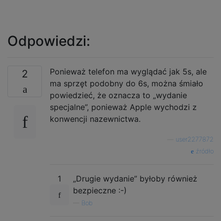
Odpowiedzi:
Ponieważ telefon ma wyglądać jak 5s, ale
2
ma sprzęt podobny do 6s, można śmiało
powiedzieć, że oznacza to „wydanie
specjalne”, ponieważ Apple wychodzi z
konwencji nazewnictwa.
—
user2277872
źródło
1
„Drugie wydanie” byłoby również
bezpieczne :-)
—
Bob