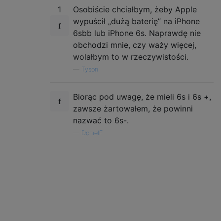
1
Osobiście chciałbym, żeby Apple
wypuścił „dużą baterię” na iPhone
6sbb lub iPhone 6s. Naprawdę nie
obchodzi mnie, czy waży więcej,
wolałbym to w rzeczywistości.
—
Tyson
Biorąc pod uwagę, że mieli 6s i 6s +,
zawsze żartowałem, że powinni
nazwać to 6s-.
—
DonielF