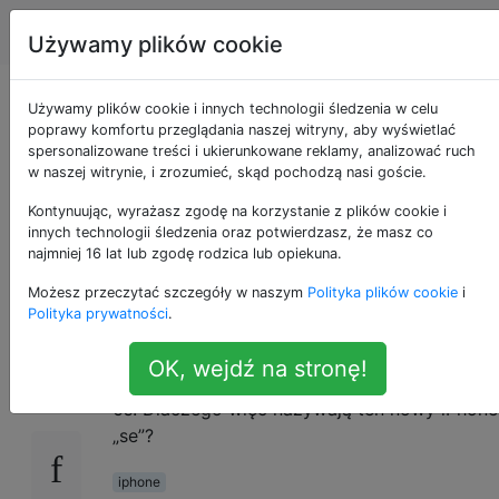
Apple
Tagi
Account
Używamy plików cookie
Dlaczego Apple
Używamy plików cookie i innych technologii śledzenia w celu
poprawy komfortu przeglądania naszej witryny, aby wyświetlać
spersonalizowane treści i ukierunkowane reklamy, analizować ruch
nazywa nowy
w naszej witrynie, i zrozumieć, skąd pochodzą nasi goście.
produkt iPhone „se”,
Kontynuując, wyrażasz zgodę na korzystanie z plików cookie i
innych technologii śledzenia oraz potwierdzasz, że masz co
najmniej 16 lat lub zgodę rodzica lub opiekuna.
czyli „se” [zamknięty]
Możesz przeczytać szczegóły w naszym
Polityka plików cookie
i
Polityka prywatności
.
Najnowsza wersja iPhone'a to „se”, z
2
OK, wejdź na stronę!
wyglądem iPhone'a 5s i funkcjami iPhone'a
6s. Dlaczego więc nazywają ten nowy iPhone
„se”?
iphone