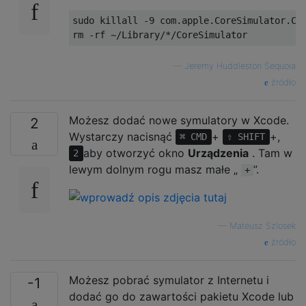
sudo killall -9 com.apple.CoreSimulator.Cor
—
Jeremy Huddleston Sequoia
źródło
Możesz dodać nowe symulatory w Xcode.
2
Wystarczy nacisnąć
+
+,
⌘ CMD
⇧ SHIFT
aby otworzyć okno
Urządzenia
. Tam w
2
lewym dolnym rogu masz małe „
”.
+
—
Mateusz Szlosek
źródło
Możesz pobrać symulator z Internetu i
-1
dodać go do zawartości pakietu Xcode lub