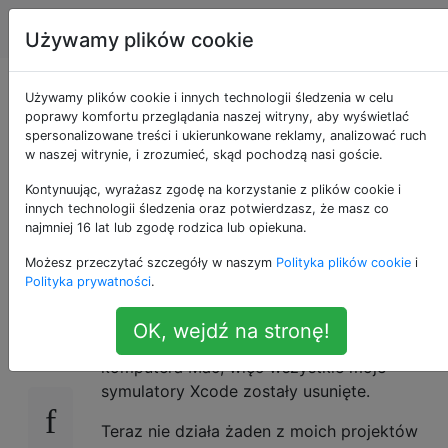
Apple
Tagi
Account
Używamy plików cookie
Jak odzyskać po
Używamy plików cookie i innych technologii śledzenia w celu
poprawy komfortu przeglądania naszej witryny, aby wyświetlać
spersonalizowane treści i ukierunkowane reklamy, analizować ruch
usunięciu urządzeń
w naszej witrynie, i zrozumieć, skąd pochodzą nasi goście.
Xcode CoreSimulator
Kontynuując, wyrażasz zgodę na korzystanie z plików cookie i
innych technologii śledzenia oraz potwierdzasz, że masz co
najmniej 16 lat lub zgodę rodzica lub opiekuna.
z dysku?
Możesz przeczytać szczegóły w naszym
Polityka plików cookie
i
Polityka prywatności
.
Przez pomyłkę usunąłem
5
OK, wejdź na stronę!
z
~/Library/Developer/CoreSimulator/Devices
komputera Mac, więc wszystkie moje
symulatory Xcode zostały usunięte.
Teraz nie działa żaden z moich projektów