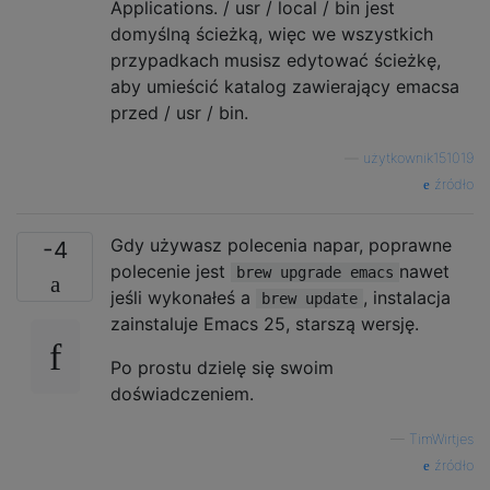
Applications. / usr / local / bin jest
domyślną ścieżką, więc we wszystkich
przypadkach musisz edytować ścieżkę,
aby umieścić katalog zawierający emacsa
przed / usr / bin.
—
użytkownik151019
źródło
Gdy używasz polecenia napar, poprawne
-4
polecenie jest
nawet
brew upgrade emacs
jeśli wykonałeś a
, instalacja
brew update
zainstaluje Emacs 25, starszą wersję.
Po prostu dzielę się swoim
doświadczeniem.
—
TimWirtjes
źródło