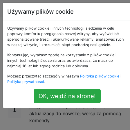
Apple
Tagi
Account
Używamy plików cookie
Zaktualizuj emacsa
Używamy plików cookie i innych technologii śledzenia w celu
poprawy komfortu przeglądania naszej witryny, aby wyświetlać
spersonalizowane treści i ukierunkowane reklamy, analizować ruch
dostarczanego z OS
w naszej witrynie, i zrozumieć, skąd pochodzą nasi goście.
X
Kontynuując, wyrażasz zgodę na korzystanie z plików cookie i
innych technologii śledzenia oraz potwierdzasz, że masz co
najmniej 16 lat lub zgodę rodzica lub opiekuna.
Możesz przeczytać szczegóły w naszym
Polityka plików cookie
i
Czy istnieje sposób na zaktualizowanie
11
Polityka prywatności
.
edytora terminali emacs dostarczanego z
systemem OS X? Mogłem usunąć pliki
OK, wejdź na stronę!
binarne i zainstalować Emacsa za pomocą
pakietu, ale pomysł polegał na
dmg
aktualizacji do nowszej wersji za pomocą
komendy.