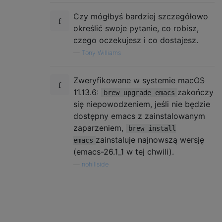
Czy mógłbyś bardziej szczegółowo
określić swoje pytanie, co robisz,
czego oczekujesz i co dostajesz.
—
Tony Williams
Zweryfikowane w systemie macOS
11.13.6:
zakończy
brew upgrade emacs
się niepowodzeniem, jeśli nie będzie
dostępny emacs z zainstalowanym
zaparzeniem,
brew install
zainstaluje najnowszą wersję
emacs
(emacs-26.1_1 w tej chwili).
—
nohillside