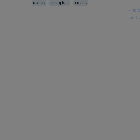
macos
el-capitan
emacs
—
nbro
źródło