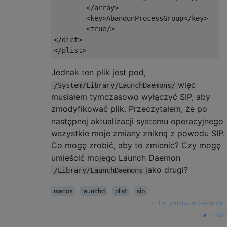
</array>
<key>
AbandonProcessGroup
</key>
<true/>
</dict>
</plist>
Jednak ten plik jest pod,
więc
/System/Library/LaunchDaemons/
musiałem tymczasowo wyłączyć SIP, aby
zmodyfikować plik. Przeczytałem, że po
następnej aktualizacji systemu operacyjnego
wszystkie moje zmiany znikną z powodu SIP.
Co mogę zrobić, aby to zmienić? Czy mogę
umieścić mojego Launch Daemon
jako drugi?
/Library/LaunchDaemons
macos
launchd
plist
sip
—
benjaminvonderweiden
źródło