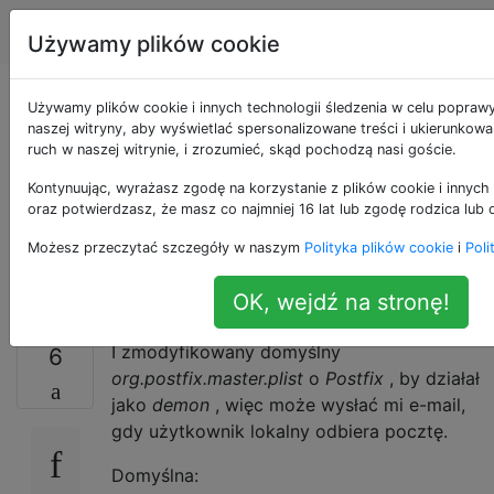
Apple
Tagi
Account
Używamy plików cookie
Jak na stałe
Używamy plików cookie i innych technologii śledzenia w celu popraw
naszej witryny, aby wyświetlać spersonalizowane treści i ukierunkow
ruch w naszej witrynie, i zrozumieć, skąd pochodzą nasi goście.
zmodyfikować
Kontynuując, wyrażasz zgodę na korzystanie z plików cookie i innych 
Launch Daemon pod
oraz potwierdzasz, że masz co najmniej 16 lat lub zgodę rodzica lub 
Możesz przeczytać szczegóły w naszym
Polityka plików cookie
i
Poli
OS X El Capitan?
OK, wejdź na stronę!
I zmodyfikowany domyślny
6
org.postfix.master.plist
o
Postfix
, by działał
jako
demon
, więc może wysłać mi e-mail,
gdy użytkownik lokalny odbiera pocztę.
Domyślna: