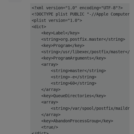
<?
xml version
=
"1.0"
 encoding
=
"UTF-8"
?>
<!DOCTYPE plist PUBLIC "-//Apple Computer/
<plist
version
=
"1.0"
>
<dict>
<key>
Label
</key>
<string>
org.postfix.master
</string>
<key>
Program
</key>
<string>
/usr/libexec/postfix/master
</s
<key>
ProgramArguments
</key>
<array>
<string>
master
</string>
<string>
-e
</string>
<string>
60
</string>
</array>
<key>
QueueDirectories
</key>
<array>
<string>
/var/spool/postfix/maildro
</array>
<key>
AbandonProcessGroup
</key>
<true/>
</dict>