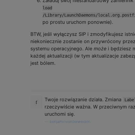
Załaduj swój niestandardowy zamiennik
load
/Library/LaunchDaemons/local.org.postf
po prostu uruchom ponownie).
BTW, jeśli wyłączysz SIP i zmodyfikujesz istnie
niekoniecznie zostanie on przywrócony przez
systemu operacyjnego. Ale
może
i będziesz 
każdej aktualizacji (w tym aktualizacje zabezp
jest bólem.
Twoje rozwiązanie działa. Zmiana
Labe
rzeczywiście ważna. W przeciwnym raz
uruchomi się.
—
benjaminvonderweiden