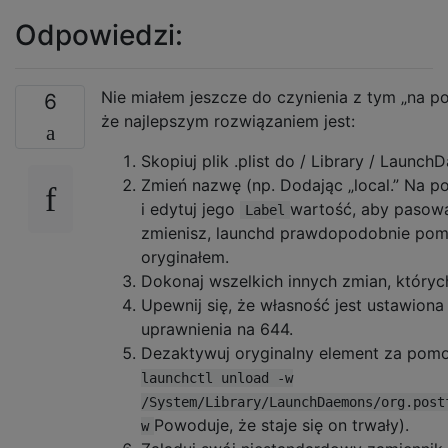
Odpowiedzi:
Nie miałem jeszcze do czynienia z tym „na po
6
że najlepszym rozwiązaniem jest:
Skopiuj plik .plist do / Library / Launc
Zmień nazwę (np. Dodając „local.” Na p
i edytuj jego
wartość, aby pasował
Label
zmienisz, launchd prawdopodobnie pomy
oryginałem.
Dokonaj wszelkich innych zmian, któryc
Upewnij się, że własność jest ustawiona 
uprawnienia na 644.
Dezaktywuj oryginalny element za pom
launchctl unload -w
/System/Library/LaunchDaemons/org.post
Powoduje, że staje się on trwały).
w