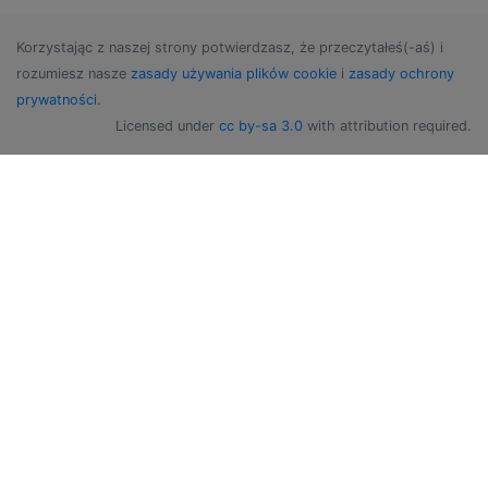
Korzystając z naszej strony potwierdzasz, że przeczytałeś(-aś) i
rozumiesz nasze
zasady używania plików cookie
i
zasady ochrony
prywatności
.
Licensed under
cc by-sa 3.0
with attribution required.