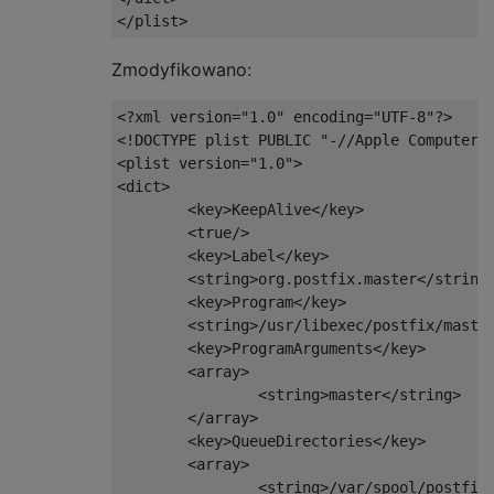
</plist>
Zmodyfikowano:
<?
xml version
=
"1.0"
 encoding
=
"UTF-8"
?>
<!DOCTYPE plist PUBLIC "-//Apple Computer/
<plist
version
=
"1.0"
>
<dict>
<key>
KeepAlive
</key>
<true/>
<key>
Label
</key>
<string>
org.postfix.master
</string
<key>
Program
</key>
<string>
/usr/libexec/postfix/maste
<key>
ProgramArguments
</key>
<array>
<string>
master
</string>
</array>
<key>
QueueDirectories
</key>
<array>
<string>
/var/spool/postfix