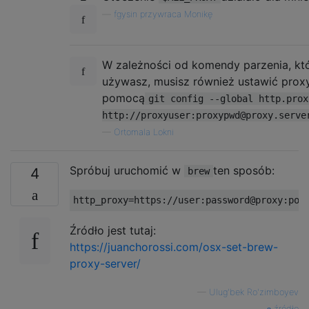
—
fgysin przywraca Monikę
W zależności od komendy parzenia, któ
używasz, musisz również ustawić proxy
pomocą
git config --global http.prox
http://proxyuser:proxypwd@proxy.serve
—
Ortomala Lokni
Spróbuj uruchomić w
ten sposób:
4
brew
Źródło jest tutaj:
https://juanchorossi.com/osx-set-brew-
proxy-server/
—
Ulug'bek Ro'zimboyev
źródło