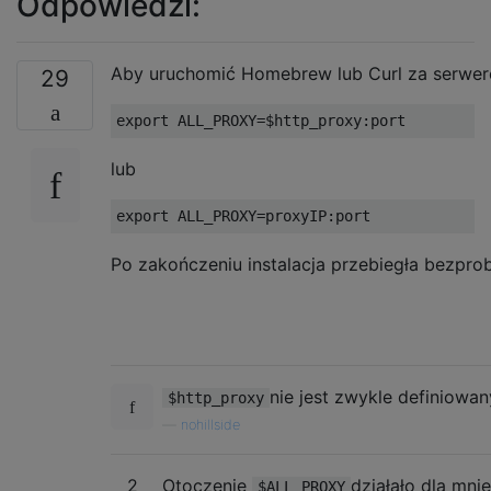
Odpowiedzi:
Aby uruchomić Homebrew lub Curl za serwer
29
lub
Po zakończeniu instalacja przebiegła bezpr
nie jest zwykle definiowan
$http_proxy
—
nohillside
2
Otoczenie
działało dla mnie
$ALL_PROXY