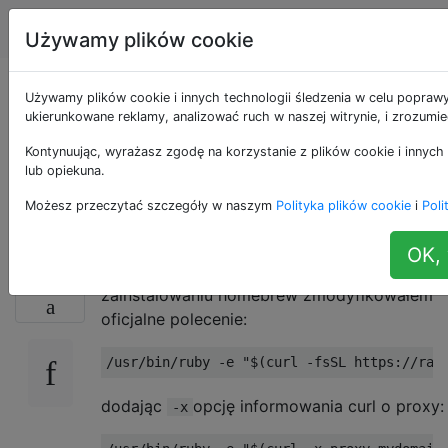
Apple
Tagi
Account
Używamy plików cookie
Jak zainstalować
Używamy plików cookie i innych technologii śledzenia w celu poprawy
ukierunkowane reklamy, analizować ruch w naszej witrynie, i zrozumi
pakiet homebrew za
Kontynuując, wyrażasz zgodę na korzystanie z plików cookie i innych 
lub opiekuna.
serwerem proxy?
Możesz przeczytać szczegóły w naszym
Polityka plików cookie
i
Poli
OK, 
Pracuję za serwerem proxy. Po
17
zainstalowaniu homebrew zmodyfikowałem
oficjalne polecenie:
dodając
opcję informowania curl o proxy:
-x