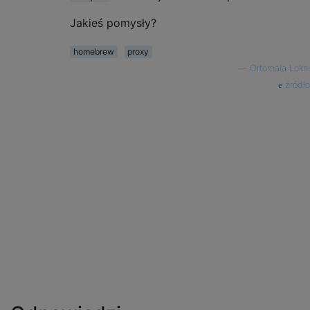
Jakieś pomysły?
homebrew
proxy
—
Ortomala Lokni
źródło