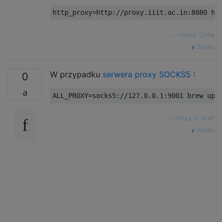
—
mnich Sinha
źródło
W przypadku
serwera proxy SOCKS5
:
0
—
Afriza N. Arief
źródło