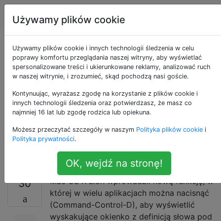
Apple
Tagi
Account
Używamy plików cookie
Jak wyłączyć skrót
Używamy plików cookie i innych technologii śledzenia w celu
poprawy komfortu przeglądania naszej witryny, aby wyświetlać
spersonalizowane treści i ukierunkowane reklamy, analizować ruch
klawiaturowy
w naszej witrynie, i zrozumieć, skąd pochodzą nasi goście.
Definicja słowa
Kontynuując, wyrażasz zgodę na korzystanie z plików cookie i
innych technologii śledzenia oraz potwierdzasz, że masz co
najmniej 16 lat lub zgodę rodzica lub opiekuna.
Command-Control-D
Możesz przeczytać szczegóły w naszym
Polityka plików cookie
i
w OS X Lion?
Polityka prywatności
.
OK, wejdź na stronę!
Mac OS X Lion wprowadził nową funkcję, w
30
której w wielu aplikacjach można nacisnąć
(Command-Control-D), aby wyświetlić
wyskakujące okienko z definicją słowa pod