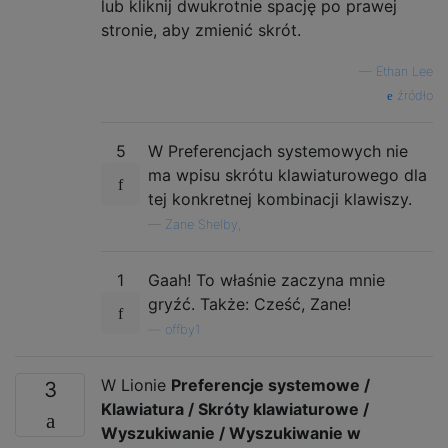
lub kliknij dwukrotnie spację po prawej
stronie, aby zmienić skrót.
—
Ethan Lee
źródło
5
W Preferencjach systemowych nie
ma wpisu skrótu klawiaturowego dla
tej konkretnej kombinacji klawiszy.
—
Zane Shelby,
1
Gaah! To właśnie zaczyna mnie
gryźć. Także: Cześć, Zane!
—
offby1
W Lionie
Preferencje systemowe /
3
Klawiatura / Skróty klawiaturowe /
Wyszukiwanie / Wyszukiwanie w