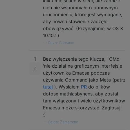
kilku miejscach w sieci, ale żadne z
nich nie wspomniało o ponownym
uruchomieniu, które jest wymagane,
aby nowe ustawienie zaczęło
obowiązywać. (Przynajmniej w OS X
10.10.1.)
—
Davor Cubranic
1
Bez wyłączenia tego klucza, `CMd
'nie działał na graficznym interfejsie
użytkownika Emacsa podczas
używania Command jako Meta (patrz
tutaj
). Wysłałem
PR
do plików
dotosx mathiasbynens, aby został
tam wyłączony i wielu użytkowników
Emacsa może skorzystać. Zagłosuj!
:)
—
Galder Zamarreño