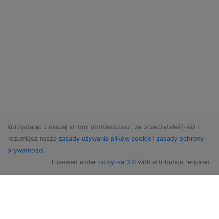
Korzystając z naszej strony potwierdzasz, że przeczytałeś(-aś) i
rozumiesz nasze
zasady używania plików cookie
i
zasady ochrony
prywatności
.
Licensed under
cc by-sa 3.0
with attribution required.