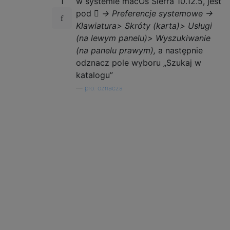
1
w systemie macOs Sierra 10.12.5, jest
pod
 -> Preferencje systemowe ->
Klawiatura> Skróty (karta)> Usługi
(na lewym panelu)> Wyszukiwanie
(na panelu prawym),
a następnie
odznacz pole wyboru „Szukaj w
katalogu”
—
pro. oznacza