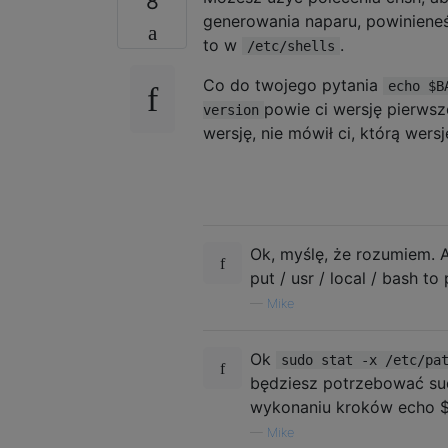
8
generowania naparu, powiniene
to w
.
/etc/shells
Co do twojego pytania
echo $B
powie ci wersję pierw
version
wersję, nie mówił ci, którą wers
Ok, myślę, że rozumiem. 
put / usr / local / bash t
—
Mike
Ok
sudo stat -x /etc/pa
będziesz potrzebować sud
wykonaniu kroków echo $
—
Mike