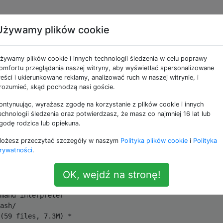
Używamy plików cookie
jako domyślnej powłok
żywamy plików cookie i innych technologii śledzenia w celu poprawy
omfortu przeglądania naszej witryny, aby wyświetlać spersonalizowane
reści i ukierunkowane reklamy, analizować ruch w naszej witrynie, i
z wersją bash 3.x, więc postanowiłem zaktualizować bash
rozumieć, skąd pochodzą nasi goście.
ontynuując, wyrażasz zgodę na korzystanie z plików cookie i innych
echnologii śledzenia oraz potwierdzasz, że masz co najmniej 16 lat lub
godę rodzica lub opiekuna.
ożesz przeczytać szczegóły w naszym
Polityka plików cookie
i
Polityka
 pod / usr / local / Cellar / bash:
rywatności
.
OK, wejdź na stronę!
 devel 
4.4
-
beta
,
mand interpreter

ash
/
(
59
 files
,
7.3M
)
*