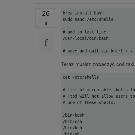
26
brew install bash

sudo nano 
/
etc
/
shells

# add to last line
/
usr
/
local
/
bin
/
bash

# save and quit via kntrl + x
Teraz musisz zobaczyć coś taki
cat 
/
etc
/
shells

# List of acceptable shells fo
# Ftpd will not allow users to
# one of these shells.
/
bin
/
/
bin
/
/
bin
/
/
bin
/