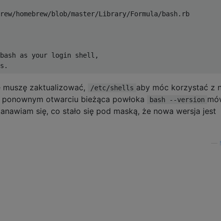
rew
/
homebrew
/
blob
/
master
/
Library
/
Formula
/
bash
.
bash as your login shell
,
s
.
 ​​muszę zaktualizować,
aby móc korzystać z 
/etc/shells
u / ponownym otwarciu bieżąca powłoka
mów
bash --version
anawiam się, co stało się pod maską, że nowa wersja jest
—