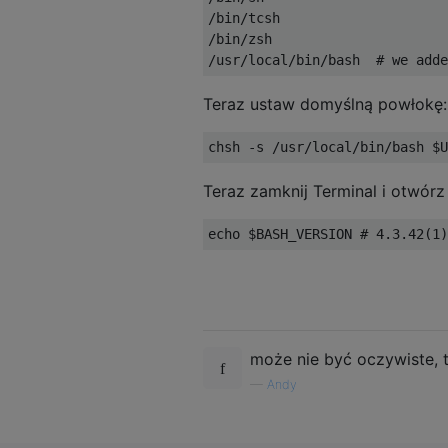
/
bin
/
/
bin
/
/
usr
/
local
/
bin
/
bash  
# we adde
Teraz ustaw domyślną powłokę:
chsh 
-
s 
/
usr
/
local
/
bin
/
bash $U
Teraz zamknij Terminal i otwó
echo $BASH_VERSION 
# 4.3.42(1)
może nie być oczywiste, 
—
Andy