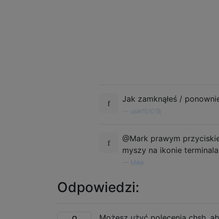
Jak zamknąłeś / ponowni
—
user151019,
@Mark prawym przyciskiem 
myszy na ikonie terminala
—
Mike
Odpowiedzi:
Możesz użyć polecenia chsh, a