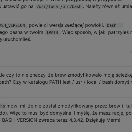
ś ustawić go na
. Należy również umie
/usr/local/bin/bash
, powie ci wersja
bieżącej
powłoki.
ASH_VERSION
bash --
szego basha w twoim
. Więc sposób, w jaki patrzyłeś 
$PATH
ję uruchomiłeś.
Ale czy to nie znaczy, że brew zmodyfikowało moją ścieżk
o path? Czy w katalogu PATH jest / usr / local / bash domyśl
mówi mi, że nie został zmodyfikowany przez brew (i ta
ths
o). Więc to musi być domyślna. I myślę, że masz rację, po
 BASH_VERSION zwraca teraz 4.3.42. Dziękuję Merm!