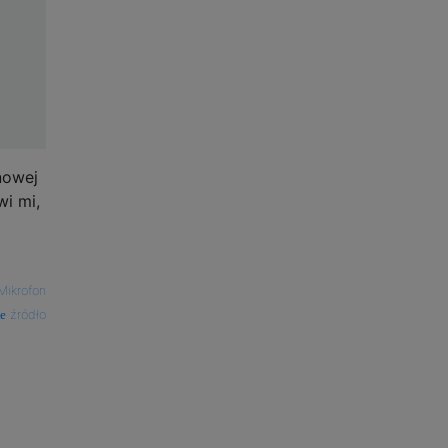
nowej
i mi,
Mikrofon
źródło