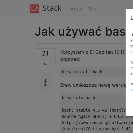
Apple
Tagi
Jak używać bash 
U
k
t
Korzystam z El Capitan 10.11.3 
21
z
poprzez:
K
t
brew install bash
z
M
Brew umieszcza nową wersję bash
p
brew info bash

bash
:
 stable 
4.3
.
42
(
bottled
),
Bourne
-
Again
SHell
,
 a UNIX com
https
://
www
.
gnu
.
org
/
software
/
b
/
usr
/
local
/
Cellar
/
bash
/
4.3
.
42