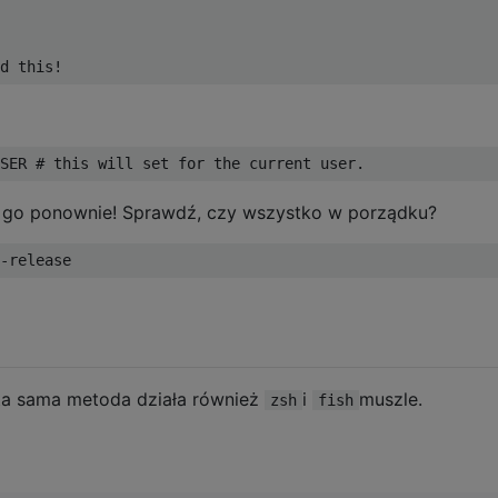
d this!
SER 
# this will set for the current user.
rz go ponownie! Sprawdź, czy wszystko w porządku?
-release
ta sama metoda działa również
i
muszle.
zsh
fish