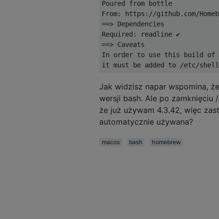
Poured
From
:
 https
://
github
.
com
/
Homeb
==>
Dependencies
Required
:
 readline 
✔
==>
Caveats
In
 order to use this build of 
it must be added to 
/
etc
/
shell
Jak widzisz napar wspomina, że
wersji bash. Ale po zamknięci
że już używam 4.3.42, więc zast
automatycznie używana?
macos
bash
homebrew