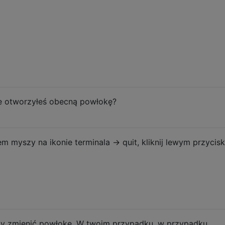
e otworzyłeś obecną powłokę?
myszy na ikonie terminala -> quit, kliknij lewym przycis
by zmienić powłokę. W twoim przypadku, w przypadku