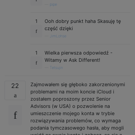
—
pipe
1
Ooh dobry punkt haha ​​Skasuję tę
część dzięki
—
JimLohse
1
Wielka pierwsza odpowiedź -
Witamy w Ask Different!
—
Tetsujin
Zajmowałem się głęboko zakorzenionymi
22
problemami na moim koncie iCloud i
zostałem poproszony przez Senior
Advisors (w USA) o pozwolenie na
umieszczenie mojego konta w trybie
rozwiązywania problemów, co wymaga
podania tymczasowego hasła, aby mogli
wejdź na swoje konto i zobacz, co się z