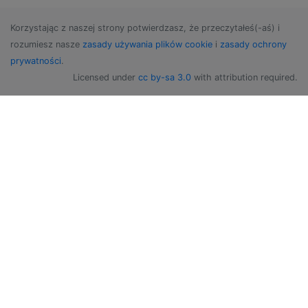
Korzystając z naszej strony potwierdzasz, że przeczytałeś(-aś) i
rozumiesz nasze
zasady używania plików cookie
i
zasady ochrony
prywatności
.
Licensed under
cc by-sa 3.0
with attribution required.