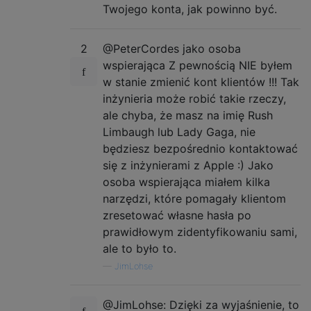
Twojego konta, jak powinno być.
2
@PeterCordes jako osoba
wspierająca Z pewnością NIE byłem
w stanie zmienić kont klientów !!! Tak
inżynieria może robić takie rzeczy,
ale chyba, że ​​masz na imię Rush
Limbaugh lub Lady Gaga, nie
będziesz bezpośrednio kontaktować
się z inżynierami z Apple :) Jako
osoba wspierająca miałem kilka
narzędzi, które pomagały klientom
zresetować własne hasła po
prawidłowym zidentyfikowaniu sami,
ale to było to.
—
JimLohse
@JimLohse: Dzięki za wyjaśnienie, to