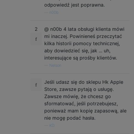
odpowiedź jest poprawna.
—
n00b
2
@ n00b 4 lata obsługi klienta mówi
mi inaczej. Powinieneś przeczytać
kilka historii pomocy technicznej,
aby dowiedzieć się, jak ... uh,
interesujące są prośby klientów.
—
Nelson
Jeśli udasz się do sklepu Hk Apple
Store, zawsze pytają o usługę.
Zawsze mówię, że chcesz go
sformatować, jeśli potrzebujesz,
ponieważ mam kopię zapasową, ale
nie mogę podać hasła.
—
KD.