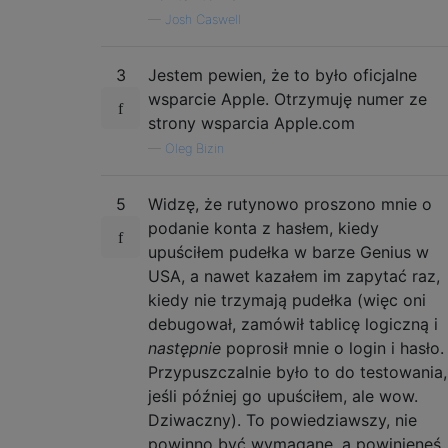
—
Josh Caswell
3
Jestem pewien, że to było oficjalne
wsparcie Apple. Otrzymuję numer ze
strony wsparcia Apple.com
—
Oleg Bizin
5
Widzę, że rutynowo proszono mnie o
podanie konta z hasłem, kiedy
upuściłem pudełka w barze Genius w
USA, a nawet kazałem im zapytać raz,
kiedy nie trzymają pudełka (więc oni
debugował, zamówił tablicę logiczną i
następnie
poprosił mnie o login i hasło.
Przypuszczalnie było to do testowania,
jeśli później go upuściłem, ale wow.
Dziwaczny). To powiedziawszy, nie
powinno być wymagane, a powinieneś