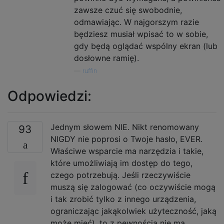
zawsze czuć się swobodnie,
odmawiając. W najgorszym razie
będziesz musiał wpisać to w sobie,
gdy będą oglądać wspólny ekran (lub
dosłowne ramię).
—
ruffin
Odpowiedzi:
Jednym słowem NIE. Nikt renomowany
93
NIGDY nie poprosi o Twoje hasło, EVER.
Właściwe wsparcie ma narzędzia i takie,
które umożliwiają im dostęp do tego,
czego potrzebują. Jeśli rzeczywiście
muszą się zalogować (co oczywiście mogą
i tak zrobić tylko z innego urządzenia,
ograniczając jakąkolwiek użyteczność, jaką
może mieć), to z pewnością nie ma