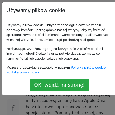
Apple
Tagi
Account
Używamy plików cookie
Czy mogę zaufać
Używamy plików cookie i innych technologii śledzenia w celu
poprawy komfortu przeglądania naszej witryny, aby wyświetlać
spersonalizowane treści i ukierunkowane reklamy, analizować ruch
wsparciu Apple i
w naszej witrynie, i zrozumieć, skąd pochodzą nasi goście.
udostępnić moje
Kontynuując, wyrażasz zgodę na korzystanie z plików cookie i
innych technologii śledzenia oraz potwierdzasz, że masz co
najmniej 16 lat lub zgodę rodzica lub opiekuna.
hasło?
Możesz przeczytać szczegóły w naszym
Polityka plików cookie
i
Polityka prywatności
.
Mam problem z kopią zapasową iCloud na
56
OK, wejdź na stronę!
moim iPhonie. Po kilku telefonach do
rosyjskiego działu wsparcia Apple sugerują
mi tymczasową zmianę hasła AppleID na
hasło testowe zaproponowane przez
specjalistę ds. Pomocy technicznej, aby