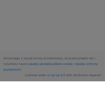
Korzystając z naszej strony potwierdzasz, że przeczytałeś(-aś) i
rozumiesz nasze
zasady używania plików cookie
i
zasady ochrony
prywatności
.
Licensed under
cc by-sa 3.0
with attribution required.