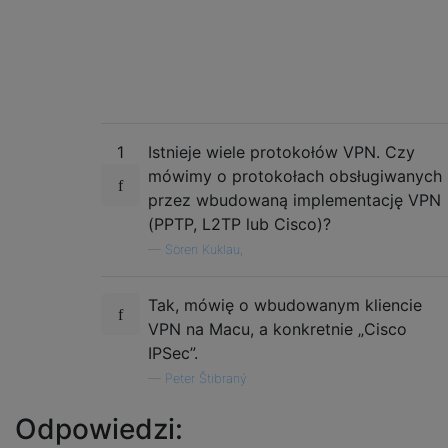
1
Istnieje wiele protokołów VPN. Czy
mówimy o protokołach obsługiwanych
przez wbudowaną implementację VPN
(PPTP, L2TP lub Cisco)?
—
Sören Kuklau,
Tak, mówię o wbudowanym kliencie
VPN na Macu, a konkretnie „Cisco
IPSec”.
—
Peter Štibraný
Odpowiedzi: