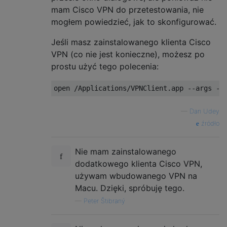
mam Cisco VPN do przetestowania, nie
mogłem powiedzieć, jak to skonfigurować.
Jeśli masz zainstalowanego klienta Cisco
VPN (co nie jest konieczne), możesz po
prostu użyć tego polecenia:
open 
/
Applications
/
VPNClient
.
app 
--
args 
-
c
—
Dan Udey
źródło
Nie mam zainstalowanego
dodatkowego klienta Cisco VPN,
używam wbudowanego VPN na
Macu. Dzięki, spróbuję tego.
—
Peter Štibraný