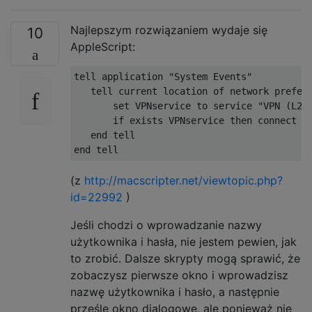
Najlepszym rozwiązaniem wydaje się
10
AppleScript:
tell application 
"System Events"
   tell current location of network prefere
set
VPNservice
 to service 
"VPN (L2T
if
 exists 
VPNservice
then
 connect 
V
   end tell

end tell
(z
http://macscripter.net/viewtopic.php?
id=22992
)
Jeśli chodzi o wprowadzanie nazwy
użytkownika i hasła, nie jestem pewien, jak
to zrobić. Dalsze skrypty mogą sprawić, że
zobaczysz pierwsze okno i wprowadzisz
nazwę użytkownika i hasło, a następnie
prześle okno dialogowe, ale ponieważ nie