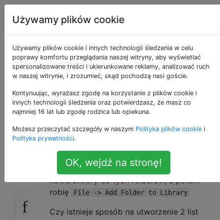
Apple
Tagi
Account
Używamy plików cookie
Inteligentna lista
Używamy plików cookie i innych technologii śledzenia w celu
poprawy komfortu przeglądania naszej witryny, aby wyświetlać
spersonalizowane treści i ukierunkowane reklamy, analizować ruch
odtwarzania iTunes
w naszej witrynie, i zrozumieć, skąd pochodzą nasi goście.
na podstawie
Kontynuując, wyrażasz zgodę na korzystanie z plików cookie i
innych technologii śledzenia oraz potwierdzasz, że masz co
najmniej 16 lat lub zgodę rodzica lub opiekuna.
folderów?
Możesz przeczytać szczegóły w naszym
Polityka plików cookie
i
Polityka prywatności
.
Mam 2 foldery, jeden o nazwie „Ambient” i
1
OK, wejdź na stronę!
jeden o nazwie „Dance”, czasami dodam
nowe utwory do tych folderów, a potem
robię
File -> Add Folder to Library
Czy istnieje sposób na utworzenie 2 list