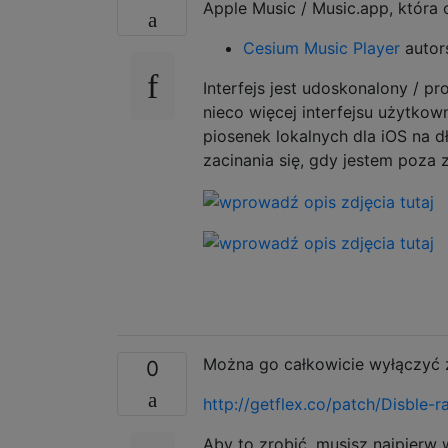
Apple Music / Music.app, która 
Cesium Music Player
autor
Interfejs jest udoskonalony / p
nieco więcej interfejsu użytkow
piosenek lokalnych dla iOS na d
zacinania się, gdy jestem poza 
Można go całkowicie wyłączyć z
0
http://getflex.co/patch/Disble
Aby to zrobić, musisz najpierw 