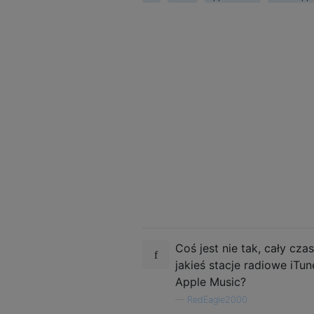
Coś jest nie tak, cały cza
jakieś stacje radiowe iT
Apple Music?
—
RedEagle2000