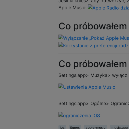
Jeśli klikniesz, aby odtworzyć, 
Apple Music:
Co próbowałem 
Co próbowałem 
Settings.app> Muzyka> wyłącz 
Settings.app> Ogólne> Ogranic
ios
itunes
apple-music
music.app