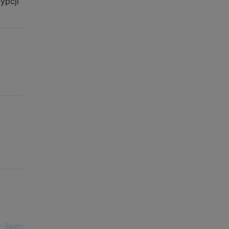
ypcji
—
Baumr