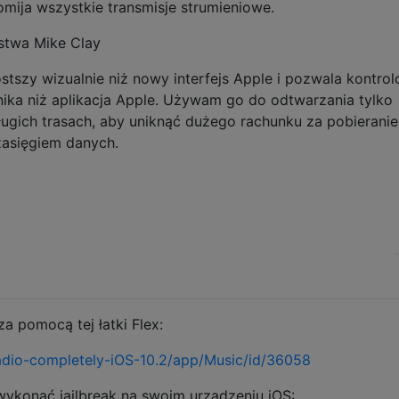
omija wszystkie transmisje strumieniowe.
stwa Mike Clay
rostszy wizualnie niż nowy interfejs Apple i pozwala kontro
nika niż aplikacja Apple. Używam go do odtwarzania tylko
ługich trasach, aby uniknąć dużego rachunku za pobieranie
zasięgiem danych.
a pomocą tej łatki Flex:
-radio-completely-iOS-10.2/app/Music/id/36058
wykonać jailbreak na swoim urządzeniu iOS: