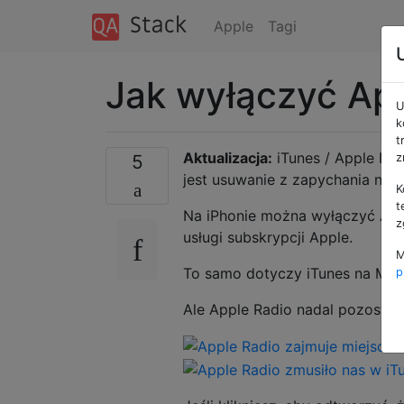
Apple
Tagi
Jak wyłączyć App
U
k
t
Aktualizacja:
iTunes / Apple Radi
5
z
jest usuwanie z zapychania nas
K
t
Na iPhonie można wyłączyć Appl
z
usługi subskrypcji Apple.
M
To samo dotyczy iTunes na Mac
p
Ale Apple Radio nadal pozostaj