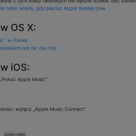
żadna z tych stacji radiowych nie będzie działać bez subskr
w OS X:
w iOS:
„Pokaż Apple Music”
zenia> wyłącz „Apple Music Connect”
itunes-radio