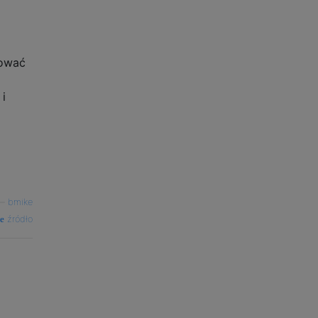
lować
 i
—
bmike
źródło