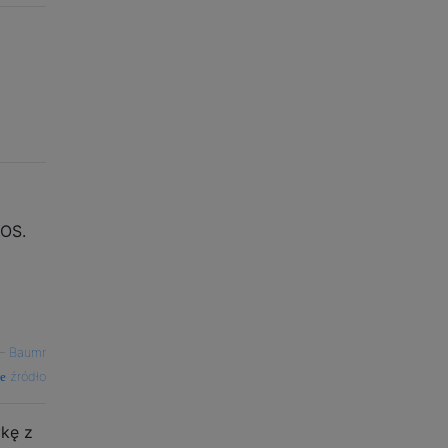
iOS.
—
Baumr
źródło
ykę z