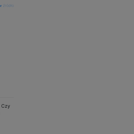
źródło
. Czy
u