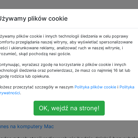
Używamy plików cookie
le Radio w iTunes i iO
żywamy plików cookie i innych technologii śledzenia w celu poprawy
omfortu przeglądania naszej witryny, aby wyświetlać spersonalizowane
reści i ukierunkowane reklamy, analizować ruch w naszej witrynie, i
o jest teraz tylko usługą płatną - dlatego bardziej odpowi
rozumieć, skąd pochodzą nasi goście.
zych ekranów.
ontynuując, wyrażasz zgodę na korzystanie z plików cookie i innych
echnologii śledzenia oraz potwierdzasz, że masz co najmniej 16 lat lub
e Music z zaśmiecania Music.app, jeśli nie chcesz korzyst
godę rodzica lub opiekuna.
ożesz przeczytać szczegóły w naszym
Polityka plików cookie
i
Polityka
u.
rywatności
.
e widoczne.
Jak mogę usunąć z radia Apple Radio?
OK, wejdź na stronę!