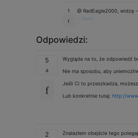
1
@ RedEagle2000, widzę - 
—
Baumr
Odpowiedzi:
Wygląda na to, że odpowiedź b
5
Nie ma sposobu, aby uniemożliw
Jeśli Ci to przeszkadza, możesz
Lub konkretnie tutaj:
http://www
Znalazłem obejście tego polega
2