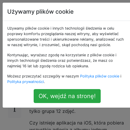
Apple
Tagi
Account
Używamy plików cookie
Pobierz cały album
Używamy plików cookie i innych technologii śledzenia w celu
poprawy komfortu przeglądania naszej witryny, aby wyświetlać
spersonalizowane treści i ukierunkowane reklamy, analizować ruch
na Facebooku do
w naszej witrynie, i zrozumieć, skąd pochodzą nasi goście.
przeglądania offline?
Kontynuując, wyrażasz zgodę na korzystanie z plików cookie i
innych technologii śledzenia oraz potwierdzasz, że masz co
najmniej 16 lat lub zgodę rodzica lub opiekuna.
Możesz przeczytać szczegóły w naszym
Polityka plików cookie
i
Chciałbym pobrać albumy z Facebooka na
4
Polityka prywatności
.
mój iPhone.
OK, wejdź na stronę!
Próbowałem aplikacji o nazwie „Pobieranie
zdjęć Fb”, ale wygląda na to, że pobiera ją
tylko grupa 12 zdjęć.
Czy istnieje aplikacja na iOS, która pobiera
wszystkie zdjęcia z albumu jednym