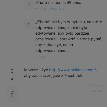
iPhoto nie ma na iPhonie.
—
Graeme Hutchison
„iPhone” nie było w pytaniu, na które
odpowiedziałem, zanim było
edytowane, aby było bardziej
przejrzyste - sprawdź historię pytań,
aby zobaczyć, na co
odpowiedziałem. ;)
—
farsz
Możesz użyć
http://www.picknzip.com/,
0
aby zapisać zdjęcie z Facebooka
—
Alpacino
źródło