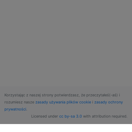
Korzystając z naszej strony potwierdzasz, że przeczytałeś(-aś) i
rozumiesz nasze
zasady używania plików cookie
i
zasady ochrony
prywatności
.
Licensed under
cc by-sa 3.0
with attribution required.