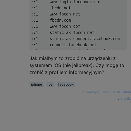
::1     www.login.facebook.com

::1     fbcdn.net

::1     www.fbcdn.net

::1     fbcdn.com

::1     www.fbcdn.com

::1     static.ak.fbcdn.net

::1     static.ak.connect.facebook.com

::1     connect.facebook.net

::1     www.connect.facebook.net

::1     apps.facebook.com

Jak miałbym to zrobić na urządzeniu z
systemem iOS (nie jailbreak). Czy mogę to
zrobić z profilem informacyjnym?
iphone
ios
facebook
—
oprogramowanie jest fajne
źródło