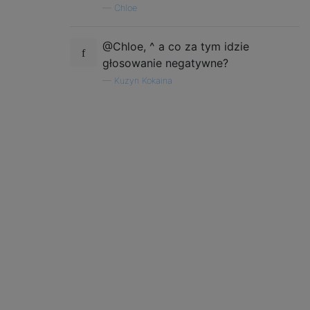
—
Chloe
@Chloe, ^ a co za tym idzie
głosowanie negatywne?
—
Kuzyn Kokaina