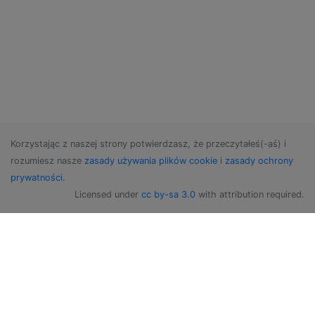
Korzystając z naszej strony potwierdzasz, że przeczytałeś(-aś) i
rozumiesz nasze
zasady używania plików cookie
i
zasady ochrony
prywatności
.
Licensed under
cc by-sa 3.0
with attribution required.