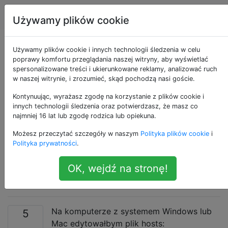
Apple
Tagi
Account
Używamy plików cookie
Jak zablokować
Używamy plików cookie i innych technologii śledzenia w celu
poprawy komfortu przeglądania naszej witryny, aby wyświetlać
spersonalizowane treści i ukierunkowane reklamy, analizować ruch
ładowanie aplikacji
w naszej witrynie, i zrozumieć, skąd pochodzą nasi goście.
Facebook i
Kontynuując, wyrażasz zgodę na korzystanie z plików cookie i
innych technologii śledzenia oraz potwierdzasz, że masz co
najmniej 16 lat lub zgodę rodzica lub opiekuna.
facebook.com na
Możesz przeczytać szczegóły w naszym
Polityka plików cookie
i
urządzenie z
Polityka prywatności
.
OK, wejdź na stronę!
systemem iOS
Na komputerze z systemem Windows lub
5
Mac edytowałbym plik hosts: