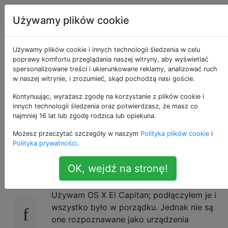
Apple
Tagi
Account
Używamy plików cookie
Magic Mouse 2 i
Używamy plików cookie i innych technologii śledzenia w celu
poprawy komfortu przeglądania naszej witryny, aby wyświetlać
spersonalizowane treści i ukierunkowane reklamy, analizować ruch
Magic Trackpad 2 są
w naszej witrynie, i zrozumieć, skąd pochodzą nasi goście.
rozpoznawane jako
Kontynuując, wyrażasz zgodę na korzystanie z plików cookie i
innych technologii śledzenia oraz potwierdzasz, że masz co
najmniej 16 lat lub zgodę rodzica lub opiekuna.
Mighty Mouse
Możesz przeczytać szczegóły w naszym
Polityka plików cookie
i
Polityka prywatności
.
Właśnie dostałem nową magiczną klawiaturę,
5
OK, wejdź na stronę!
Magic Mouse 2 i Magic Trackpad w poczcie.
Używam OS X El Capitan; podłączyłem je i
wszystko było w porządku. Jednak nie są
one rozpoznawane jako urządzenia