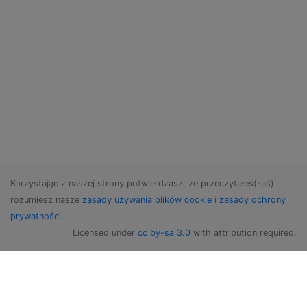
Korzystając z naszej strony potwierdzasz, że przeczytałeś(-aś) i
rozumiesz nasze
zasady używania plików cookie
i
zasady ochrony
prywatności
.
Licensed under
cc by-sa 3.0
with attribution required.