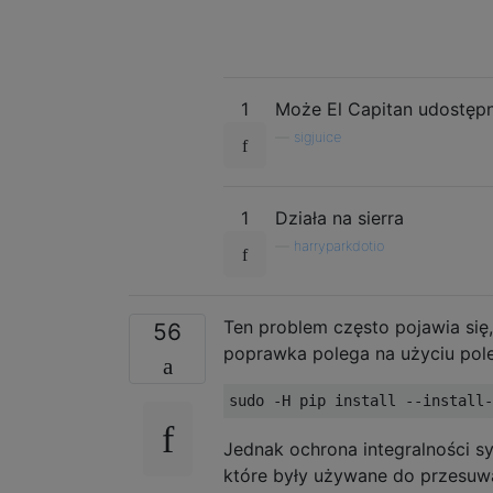
1
Może El Capitan udostępnił
—
sigjuice
1
Działa na sierra
—
harryparkdotio
Ten problem często pojawia się,
56
poprawka polega na użyciu pole
Jednak ochrona integralności sy
które były używane do przesuw