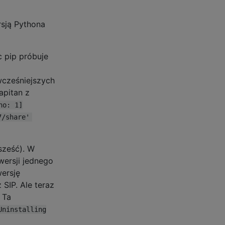
rsją Pythona
 pip próbuje
wcześniejszych
apitan z
no: 1]
7/share'
sześć). W
wersji jednego
wersję
 SIP. Ale teraz
 Ta
Uninstalling