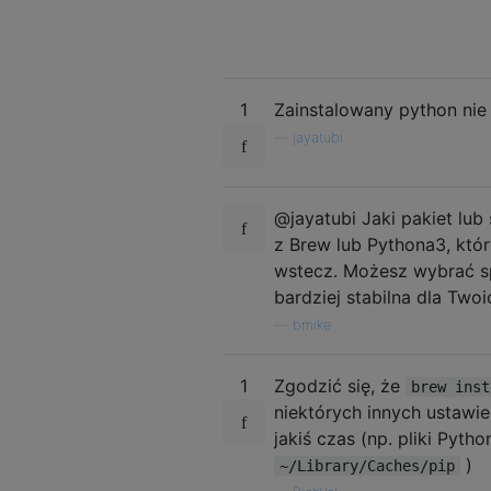
1
Zainstalowany python nie j
—
jayatubi
@jayatubi Jaki pakiet lub 
z Brew lub Pythona3, któr
wstecz. Możesz wybrać spoś
bardziej stabilna dla Twoi
—
bmike
1
Zgodzić się, że
brew inst
niektórych innych ustawi
jakiś czas (np. pliki Pyt
)
~/Library/Caches/pip