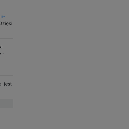
on-
Dzięki
ma
e -
, jest