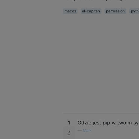
macos
el-capitan
permission
pyth
1
Gdzie jest pip w twoim s
—
Mark