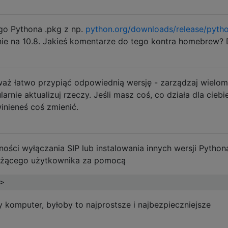
go Pythona .pkg z np.
python.org/downloads/release/pyth
nie na 10.8. Jakieś komentarze do tego kontra homebrew? 
aż łatwo przypiąć odpowiednią wersję - zarządzaj wielo
arnie aktualizuj rzeczy. Jeśli masz coś, co działa dla ciebi
winieneś coś zmienić.
ości wyłączania SIP lub instalowania innych wersji Pythona
bieżącego użytkownika za pomocą
y komputer, byłoby to najprostsze i najbezpieczniejsze