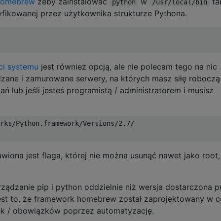
homebrew
żeby zainstalować
w
ta
python
/usr/local/bin
fikowanej przez użytkownika strukturze Pythona.
ści systemu
jest również opcją, ale nie polecam tego na nic
ądzane i zamurowane serwery, na których masz siłę roboczą
lub jeśli jesteś programistą / administratorem i musisz
rks/Python.framework/Versions/2.7/

awiona jest flaga, której nie można usunąć nawet jako root
ądzanie pip i python oddzielnie niż wersja dostarczona p
est to, że framework homebrew został zaprojektowany w c
wek / obowiązków poprzez automatyzację.