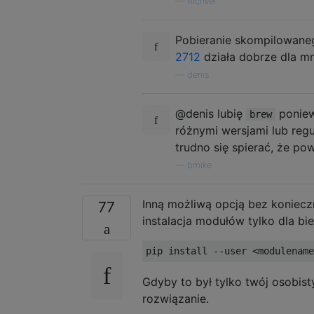
—
RichVel
Pobieranie skompilowane
2712
działa dobrze dla m
—
denis
@denis lubię
poniew
brew
różnymi wersjami lub regul
trudno się spierać, że po
—
bmike
Inną możliwą opcją bez konieczn
77
instalacja modułów tylko dla 
Gdyby to był tylko twój osobist
rozwiązanie.