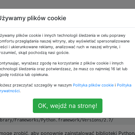
Używamy plików cookie
 aktualizacji OS X El
żywamy plików cookie i innych technologii śledzenia w celu poprawy
omfortu przeglądania naszej witryny, aby wyświetlać spersonalizowane
reści i ukierunkowane reklamy, analizować ruch w naszej witrynie, i
rozumieć, skąd pochodzą nasi goście.
ontynuując, wyrażasz zgodę na korzystanie z plików cookie i innych
gę uruchomić instalacji pip. Błąd, który otrzymuję, jest taki
echnologii śledzenia oraz potwierdzasz, że masz co najmniej 16 lat lub
orzyć nowe foldery podczas instalacji.
godę rodzica lub opiekuna.
ożesz przeczytać szczegóły w naszym
Polityka plików cookie
i
Polityka
works/Python.framework/Versions/2.7/share

rywatności
.
OK, wejdź na stronę!
lderów itp. W tych folderach. Próbowałem użyć sudo, któ
ogę zrobić, aby ponownie zainstalować biblioteki Python