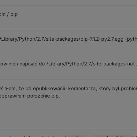
bin / pip
z /Library/Python/2.7/site-packages/pip-7.1.2-py2.7.egg (pyt
powinien napisać do /Library/Python/2.7/site-packages not
ślałem, że po opublikowaniu komentarza, który był probl
poprawiłem położenie pip.