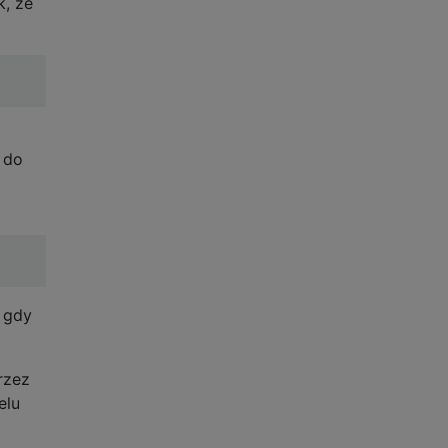
k, że
 do
, gdy
rzez
elu