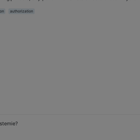
on
authorization
ystemie?