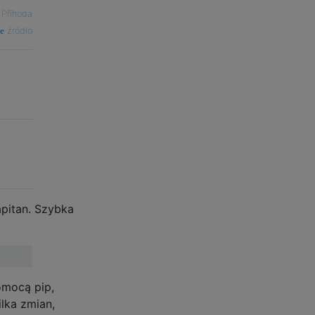
 Příhoda
źródło
apitan. Szybka
omocą pip,
lka zmian,