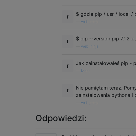
$ gdzie pip / usr / local / 
—
web_ninja
$ pip --version pip 7.1.2 
—
web_ninja
Jak zainstalowałeś pip - 
—
Mark
Nie pamiętam teraz. Pomy
zainstalowania pythona i 
—
web_ninja
Odpowiedzi: