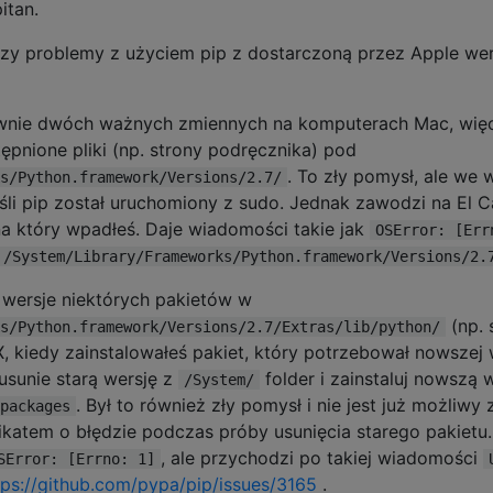
itan.
trzy problemy z użyciem pip z dostarczoną przez Apple we
rawnie dwóch ważnych zmiennych na komputerach Mac, więc
tępnione pliki (np. strony podręcznika) pod
. To zły pomysł, ale we 
s/Python.framework/Versions/2.7/
eśli pip został uruchomiony z sudo. Jednak zawodzi na El C
na który wpadłeś. Daje wiadomości takie jak
OSError: [Err
'/System/Library/Frameworks/Python.framework/Versions/2.
e wersje niektórych pakietów w
(np. 
s/Python.framework/Versions/2.7/Extras/lib/python/
, kiedy zainstalowałeś pakiet, który potrzebował nowszej 
usunie starą wersję z
folder i zainstaluj nowszą 
/System/
. Był to również zły pomysł i nie jest już możliwy z
packages
ikatem o błędzie podczas próby usunięcia starego pakietu.
, ale przychodzi po takiej wiadomości
SError: [Errno: 1]
tps://github.com/pypa/pip/issues/3165
.