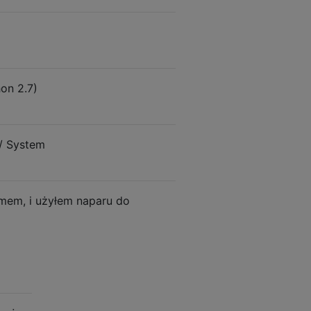
hon 2.7)
 / System
emem, i użyłem naparu do