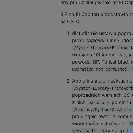
aby pip działał płynnie na El Cap
SIP na El Capitan przedstawia 
na OS X:
distutils nie ustawia pop
pisać nagłówki i inne udos
/System/Library/Framework
wersjach OS X udało się, j
powodu SIP. To jest błąd, 
Operation not permitted: 
Apple instaluje nieaktualn
/System/Library/Framework
poprzednich wersjach OS X
z nich,
po cichu 
sudo pip
/Library/Python/2.7/site-
pip ulegnie awarii z komun
wiadomość jest również
O
. Zobacz np.
ht
six-1.4.1: