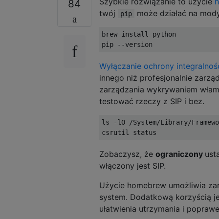
Szybkie rozwiązanie to użycie
84
twój
może działać na mody
pip
brew install python

Wyłączanie ochrony integralno
innego niż profesjonalnie zarz
zarządzania wykrywaniem włamań 
testować rzeczy z SIP i bez.
ls -lO /System/Library/Framewo
Zobaczysz, że
ograniczony
ust
włączony jest SIP.
Użycie homebrew umożliwia zarz
system. Dodatkową korzyścią j
ułatwienia utrzymania i popra