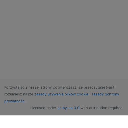
Korzystając z naszej strony potwierdzasz, że przeczytałeś(-aś) i
rozumiesz nasze
zasady używania plików cookie
i
zasady ochrony
prywatności
.
Licensed under
cc by-sa 3.0
with attribution required.