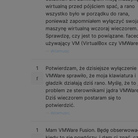
wirtualną przed pójściem spać, a rano
wszystko było w porządku do rana,
ponieważ zapomniałem wyłączyć swoj
maszynę wirtualną wczoraj wieczorem.
Sprawdzę, czy jest to powiązane. facec
używający VM (VirtualBox czy VMWare?
—
eVoxmusic
1
Potwierdzam, że dzisiejsze wyłączenie
VMWare sprawiło, że moja klawiatura i
gładzik działają dziś rano. Myślę, że to 
problem ze sterownikami jądra VMWare 
Dziś wieczorem postaram się to
potwierdzić.
—
eVoxmusic,
1
Mam VMWare Fusion. Będę obserwowa
kiedy to się powtórzy, i dam ci znać, c