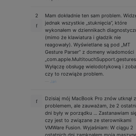
2
Mam dokładnie ten sam problem. Widz
jednak wszystkie „stuknięcia”, które
wykonałem w dziennikach diagnostycz
(mimo że klawiatura i gładzik nie
reagowały). Wyświetlane są pod „MT
Gesture Parser” z domeny wiadomości
„com.apple.MultitouchSupport.gesturest
Wyłączę obsługę wielodotykową i zoba
czy to rozwiąże problem.
—
Jan
Dzisiaj mój MacBook Pro znów utknął 
problemem, ale zauważam, że 2 ostatn
dni były w porządku ... Zastanawiam się
czy jest to związane ze sterownikami
VMWare Fusion. Wyjaśniam: W ciągu 2
ostatnich dni zamknąłem moją maszyn