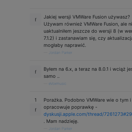
Jakiej wersji VMWare Fusion używasz?
Używam również VMWare Fusion, ale n
uaktualniłem jeszcze do wersji 8 (w wer
7.1.2) i zastanawiam się, czy aktualizacj
mogłaby naprawić.
—
Jordan Parker
Byłem na 6.x, a teraz na 8.0.1 i wciąż je
samo ..
—
eVoxmusic
1
Porażka. Podobno VMWare wie o tym i
opracowuje poprawkę -
dyskusji.apple.com/thread/7261273#2
. Mam nadzieję.
—
Jordan Parker