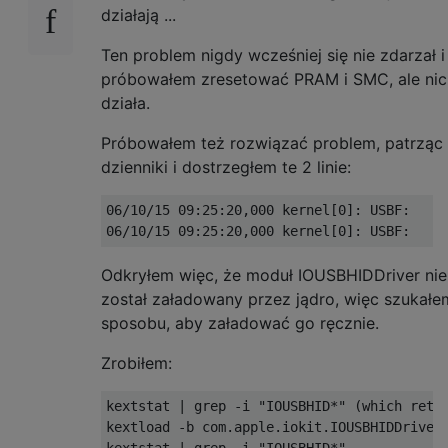
działają ...
Ten problem nigdy wcześniej się nie zdarzał i
próbowałem zresetować PRAM i SMC, ale nic
działa.
Próbowałem też rozwiązać problem, patrząc
dzienniki i dostrzegłem te 2 linie:
06/10/15 09:25:20,000 kernel[0]: USBF:    
Odkryłem więc, że moduł IOUSBHIDDriver nie
został załadowany przez jądro, więc szukałe
sposobu, aby załadować go ręcznie.
Zrobiłem:
kextstat | grep -i "IOUSBHID*" (which retur
kextload -b com.apple.iokit.IOUSBHIDDriver

kextstat | grep -i "IOUSBHID*"
