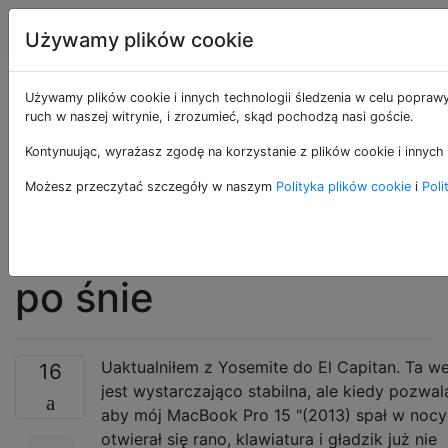
Apple
Tagi
Account
Używamy plików cookie
Uaktualnij do El
Używamy plików cookie i innych technologii śledzenia w celu poprawy
ruch w naszej witrynie, i zrozumieć, skąd pochodzą nasi goście.
Capitan, nie mogąc
Kontynuując, wyrażasz zgodę na korzystanie z plików cookie i innych 
korzystać z
Możesz przeczytać szczegóły w naszym
Polityka plików cookie
i
Poli
klawiatury i gładzika
po śnie
Uaktualniłem z Yosemite do El Capitan. Ta we
16
jest wystarczająco stabilna, ale kiedy pozwal
aby mój MacBook Pro 15 "(2013) spał w nocy 
otwierał się rano, klawiatura i gładzik już nie