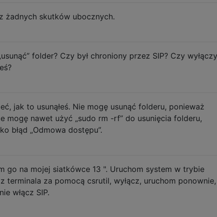
ez żadnych skutków ubocznych.
 „usunąć” folder? Czy był chroniony przez SIP? Czy wyłączy
łeś?
eć, jak to usunąłeś. Nie mogę usunąć folderu, ponieważ
ie mogę nawet użyć „sudo rm -rf” do usunięcia folderu,
lko błąd „Odmowa dostępu”.
m go na mojej siatkówce 13 ". Uruchom system w trybie
 z terminala za pomocą csrutil, wyłącz, uruchom ponownie,
nie włącz SIP.