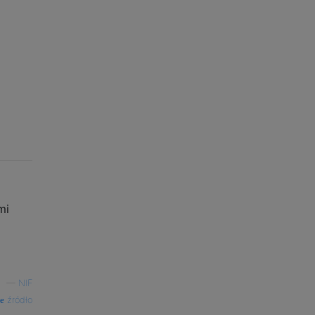
mi
—
NIF
źródło