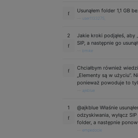
Usunąłem folder 1,1 GB b
—
user1133275,
2
Jakie kroki podjąłeś, aby
SIP, a następnie go usuną
—
bmike
Chciałbym również wiedzi
„Elementy są w użyciu”. N
ponieważ powoduje to ty
—
ajkblue
1
@ajkblue Właśnie usunąłe
odzyskiwania, wyłącz SIP
folder, a następnie ponow
—
empedocle