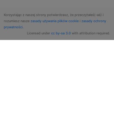
Korzystając z naszej strony potwierdzasz, że przeczytałeś(-aś) i
rozumiesz nasze
zasady używania plików cookie
i
zasady ochrony
prywatności
.
Licensed under
cc by-sa 3.0
with attribution required.