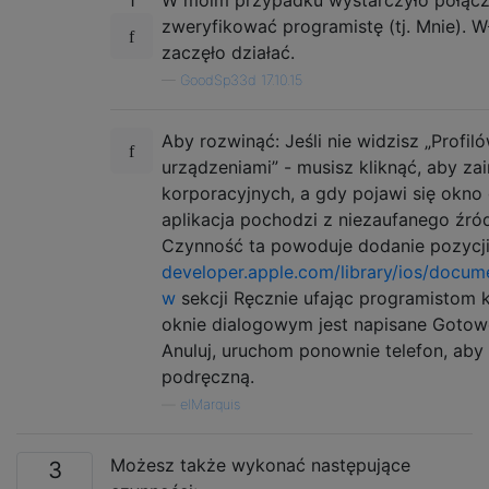
zweryfikować programistę (tj. Mnie). W
zaczęło działać.
—
GoodSp33d 17.10.15
Aby rozwinąć: Jeśli nie widzisz „Profil
urządzeniami” - musisz kliknąć, aby zai
korporacyjnych, a gdy pojawi się okno 
aplikacja pochodzi z niezaufanego źródła
Czynność ta powoduje dodanie pozycji
developer.apple.com/library/ios/docume
w
sekcji Ręcznie ufając programistom 
oknie dialogowym jest napisane Gotow
Anuluj, uruchom ponownie telefon, ab
podręczną.
—
elMarquis
Możesz także wykonać następujące
3