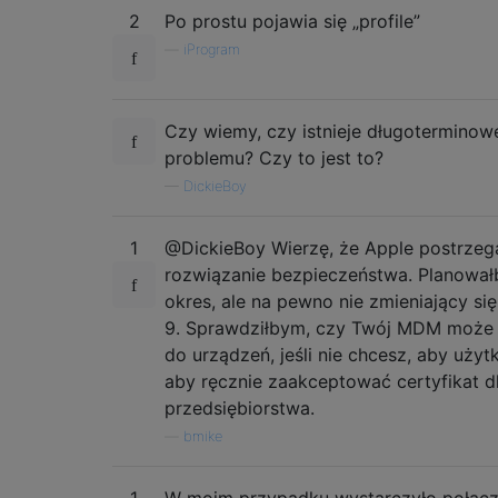
2
Po prostu pojawia się „profile”
—
iProgram
Czy wiemy, czy istnieje długoterminow
problemu? Czy to jest to?
—
DickieBoy
1
@DickieBoy Wierzę, że Apple postrzeg
rozwiązanie bezpieczeństwa. Planowałb
okres, ale na pewno nie zmieniający się
9. Sprawdziłbym, czy Twój MDM może p
do urządzeń, jeśli nie chcesz, aby użyt
aby ręcznie zaakceptować certyfikat d
przedsiębiorstwa.
—
bmike
1
W moim przypadku wystarczyło połącze