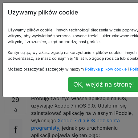
Apple
Tagi
Account
Używamy plików cookie
Błąd programisty
Używamy plików cookie i innych technologii śledzenia w celu popraw
witryny, aby wyświetlać spersonalizowane treści i ukierunkowane rek
witrynie, i zrozumieć, skąd pochodzą nasi goście.
niezaufanego iOS
Kontynuując, wyrażasz zgodę na korzystanie z plików cookie i innych 
podczas testowania
potwierdzasz, że masz co najmniej 16 lat lub zgodę rodzica lub opiek
Możesz przeczytać szczegóły w naszym
Polityka plików cookie
i
Poli
aplikacji
OK, wejdź na stronę!
Próbuję tworzyć własne aplikacje na iOS,
29
używając Xcode 7 i iOS 9.0. Udało mi się
zainstalować aplikację na własnym iPodzie,
wykonując
Xcode 7 dla iOS bez konta
programisty,
jednak po uruchomieniu
aplikacji pojawia się ten błąd: