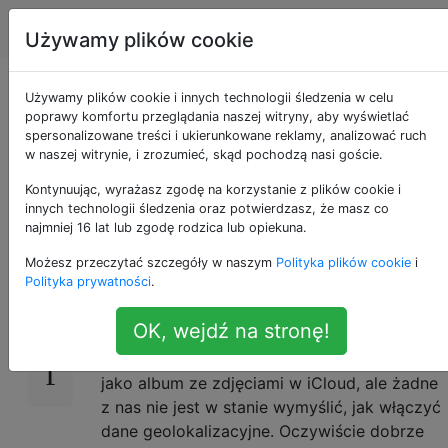
Apple
Tagi
Account
Używamy plików cookie
Jak udostępniać tagi
Używamy plików cookie i innych technologii śledzenia w celu
poprawy komfortu przeglądania naszej witryny, aby wyświetlać
spersonalizowane treści i ukierunkowane reklamy, analizować ruch
geolokalizacyjne w
w naszej witrynie, i zrozumieć, skąd pochodzą nasi goście.
strumieniach zdjęć?
Kontynuując, wyrażasz zgodę na korzystanie z plików cookie i
innych technologii śledzenia oraz potwierdzasz, że masz co
najmniej 16 lat lub zgodę rodzica lub opiekuna.
Możesz przeczytać szczegóły w naszym
Polityka plików cookie
i
Podczas mojej ostatniej podróży wykonałem
1
Polityka prywatności
.
ponad 3000 zdjęć, głównie przy pomocy
iPhone'a.
OK, wejdź na stronę!
Następnie udostępniłem je mojej rodzinie
jako album ze zdjęciami w iCloud, ale żadne
z nas nie jest w stanie wymyślić, jak włączyć
dane geolokalizacyjne. Oczywiście dobrze