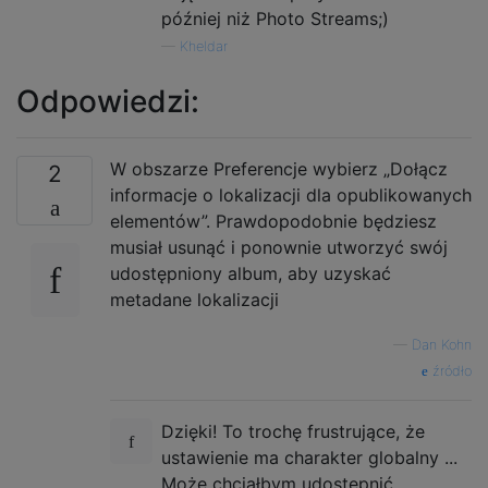
później niż Photo Streams;)
—
Kheldar
Odpowiedzi:
W obszarze Preferencje wybierz „Dołącz
2
informacje o lokalizacji dla opublikowanych
elementów”. Prawdopodobnie będziesz
musiał usunąć i ponownie utworzyć swój
udostępniony album, aby uzyskać
metadane lokalizacji
—
Dan Kohn
źródło
Dzięki! To trochę frustrujące, że
ustawienie ma charakter globalny ...
Może chciałbym udostępnić