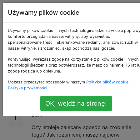
Apple
Tagi
Account
Używamy plików cookie
Zainstaluj El Capitan
Używamy plików cookie i innych technologii śledzenia w celu popraw
komfortu przeglądania naszej witryny, aby wyświetlać
spersonalizowane treści i ukierunkowane reklamy, analizować ruch w
w Virtual Box do
naszej witrynie, i zrozumieć, skąd pochodzą nasi goście.
celów testowych
Kontynuując, wyrażasz zgodę na korzystanie z plików cookie i innych
technologii śledzenia oraz potwierdzasz, że masz co najmniej 16 lat l
zgodę rodzica lub opiekuna.
Możesz przeczytać szczegóły w naszym
Polityka plików cookie
i
Zapisałem się do programu beta firmy Apple,
30
Polityka prywatności
.
ponieważ chcę przetestować
oprogramowanie pod El Capitan. Dlatego
OK, wejdź na stronę!
chciałbym zainstalować El Capitan w Virtual
Box.
Czy istnieje zalecany sposób na zrobienie
tego? Jak rozumiem, muszę najpierw