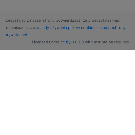
Korzystając z naszej strony potwierdzasz, że przeczytałeś(-aś) i
rozumiesz nasze
zasady używania plików cookie
i
zasady ochrony
prywatności
.
Licensed under
cc by-sa 3.0
with attribution required.