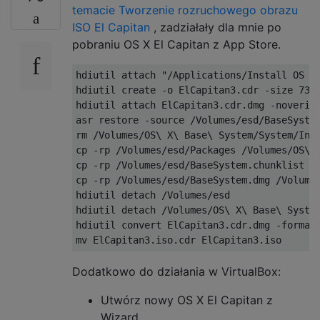
temacie Tworzenie rozruchowego obrazu
ISO El Capitan
, zadziałały dla mnie po
pobraniu OS X El Capitan z App Store.
hdiutil attach "/Applications/Install OS X 
hdiutil create -o ElCapitan3.cdr -size 7316
hdiutil attach ElCapitan3.cdr.dmg -noverify
asr restore -source /Volumes/esd/BaseSystem
rm /Volumes/OS\ X\ Base\ System/System/Inst
cp -rp /Volumes/esd/Packages /Volumes/OS\ X
cp -rp /Volumes/esd/BaseSystem.chunklist /V
cp -rp /Volumes/esd/BaseSystem.dmg /Volumes
hdiutil detach /Volumes/esd

hdiutil detach /Volumes/OS\ X\ Base\ System
hdiutil convert ElCapitan3.cdr.dmg -format 
Dodatkowo do działania w VirtualBox:
Utwórz nowy OS X El Capitan z
Wizard.