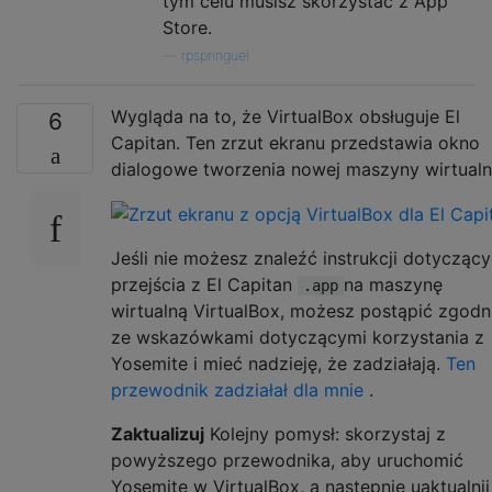
tym celu musisz skorzystać z App
Store.
—
rpspringuel
Wygląda na to, że VirtualBox obsługuje El
6
Capitan. Ten zrzut ekranu przedstawia okno
dialogowe tworzenia nowej maszyny wirtualn
Jeśli nie możesz znaleźć instrukcji dotycząc
przejścia z El Capitan
na maszynę
.app
wirtualną VirtualBox, możesz postąpić zgodn
ze wskazówkami dotyczącymi korzystania z
Yosemite i mieć nadzieję, że zadziałają.
Ten
przewodnik zadziałał dla mnie
.
Zaktualizuj
Kolejny pomysł: skorzystaj z
powyższego przewodnika, aby uruchomić
Yosemite w VirtualBox, a następnie uaktualnij