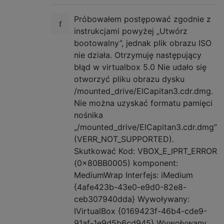
Próbowałem postępować zgodnie z
instrukcjami powyżej „Utwórz
bootowalny”, jednak plik obrazu ISO
nie działa. Otrzymuję następujący
błąd w virtualbox 5.0 Nie udało się
otworzyć pliku obrazu dysku
/mounted_drive/ElCapitan3.cdr.dmg.
Nie można uzyskać formatu pamięci
nośnika
„/mounted_drive/ElCapitan3.cdr.dmg”
(VERR_NOT_SUPPORTED).
Skutkować Kod: VBOX_E_IPRT_ERROR
(0x80BB0005) komponent:
MediumWrap Interfejs: iMedium
{4afe423b-43e0-e9d0-82e8-
ceb307940dda} Wywoływany:
IVirtualBox {0169423f-46b4-cde9-
91af-1e9d5b6cd945} Wywoływany