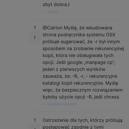
zbyt dobra.)
—
Calrion
1
@Calrion Myślę, że wbudowana
strona podręcznika systemu OSX
próbuje sugerować, że -r był innym
sposobem na zrobienie rekurencyjnej
kopii, która nie obsługiwała tych
opcji. Jeśli google „manpage cp”,
jeden z pierwszych wyników
zauważa, że: -R, -r, - rekurencyjne
katalogi kopii rekurencyjnie. Myślę
więc, że bezpiecznym rozwiązaniem
byłoby użycie opcji -R, jeśli chcesz.
—
Matthew Sanders
1
Ostrzeżenie dla tych, którzy próbują
postępować zgodnie z tymi