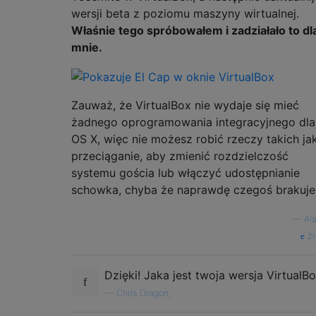
wersji beta z poziomu maszyny wirtualnej.
Właśnie tego spróbowałem i zadziałało to dl
mnie.
Zauważ, że VirtualBox nie wydaje się mieć
żadnego oprogramowania integracyjnego dla
OS X, więc nie możesz robić rzeczy takich ja
przeciąganie, aby zmienić rozdzielczość
systemu gościa lub włączyć udostępnianie
schowka, chyba że naprawdę czegoś brakuje
—
Al
źr
Dzięki! Jaka jest twoja wersja VirtualB
—
Chris Dragon,