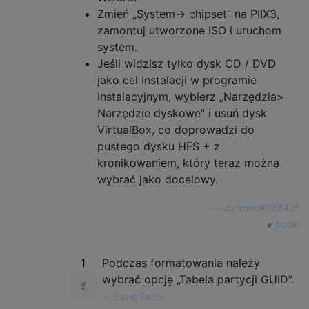
Zmień „System-> chipset” na PIIX3,
zamontuj utworzone ISO i uruchom
system.
Jeśli widzisz tylko dysk CD / DVD
jako cel instalacji w programie
instalacyjnym, wybierz „Narzędzia>
Narzędzie dyskowe” i usuń dysk
VirtualBox, co doprowadzi do
pustego dysku HFS + z
kronikowaniem, który teraz można
wybrać jako docelowy.
—
użytkownik1556435
źródło
1
Podczas formatowania należy
wybrać opcję „Tabela partycji GUID”.
—
David Reich,