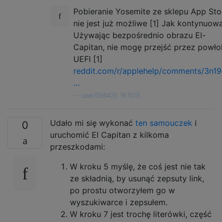
Pobieranie Yosemite ze sklepu App Sto
nie jest już możliwe [1] Jak kontynuow
Używając bezpośrednio obrazu El-
Capitan, nie mogę przejść przez powło
UEFI [1]
reddit.com/r/applehelp/comments/3n19
…
—
user1556435 18.10.15
Udało mi się wykonać
ten samouczek
i
0
uruchomić El Capitan z kilkoma
przeszkodami:
W kroku 5 myślę, że coś jest nie tak
ze składnią, by usunąć zepsuty link,
po prostu otworzyłem go w
wyszukiwarce i zepsułem.
W kroku 7 jest trochę literówki, część