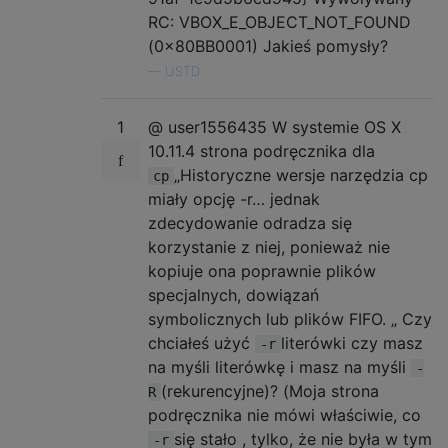
RC: VBOX_E_OBJECT_NOT_FOUND
(0x80BB0001) Jakieś pomysły?
—
USTD
1
@ user1556435 W systemie OS X
10.11.4 strona podręcznika dla
„Historyczne wersje narzędzia cp
cp
miały opcję -r… jednak
zdecydowanie odradza się
korzystanie z niej, ponieważ nie
kopiuje ona poprawnie plików
specjalnych, dowiązań
symbolicznych lub plików FIFO. „ Czy
chciałeś użyć
literówki czy masz
-r
na myśli literówkę i masz na myśli
-
(rekurencyjne)? (Moja strona
R
podręcznika nie mówi właściwie, co
się stało , tylko, że nie była w tym
-r