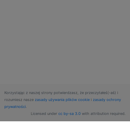
Korzystając z naszej strony potwierdzasz, że przeczytałeś(-aś) i
rozumiesz nasze
zasady używania plików cookie
i
zasady ochrony
prywatności
.
Licensed under
cc by-sa 3.0
with attribution required.