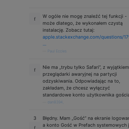
W ogóle nie mogę znaleźć tej funkcji -
może dlatego, że wykonałem czystą
instalację. Zobacz tutaj:
apple.stackexchange.com/questions/1
…
—
Paul Eccles
Nie ma „trybu tylko Safari”, z wyjątkiem
przeglądarki awaryjnej na partycji
odzyskiwania. Odpowiadając na to,
zakładam, że chcesz wyłączyć
standardowe konto użytkownika gościa
—
dan8394,
3
Błędny. Mam „Gość” na ekranie logowan
a konto Gość w Prefach systemowych j