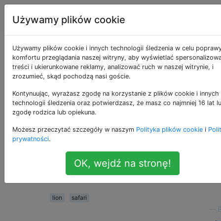
Apple
Tagi
Account
Używamy plików cookie
Jak wyłączyć tryb
Używamy plików cookie i innych technologii śledzenia w celu popraw
komfortu przeglądania naszej witryny, aby wyświetlać spersonalizow
treści i ukierunkowane reklamy, analizować ruch w naszej witrynie, i
tylko Safari?
zrozumieć, skąd pochodzą nasi goście.
Kontynuując, wyrażasz zgodę na korzystanie z plików cookie i innych
technologii śledzenia oraz potwierdzasz, że masz co najmniej 16 lat l
Nie chcę włączać trybu Lion's Safari tylko.
16
zgodę rodzica lub opiekuna.
Wyłączyłem konto gościa, ale po ponownym
Możesz przeczytać szczegóły w naszym
Polityka plików cookie
i
Poli
uruchomieniu systemu nadal widzę element
prywatności
.
logowania gościa.
OK, wejdź na stronę!
Czy brakuje gdzieś ustawienia wyłączania tr
tylko dla Safari?
lion
safari
—