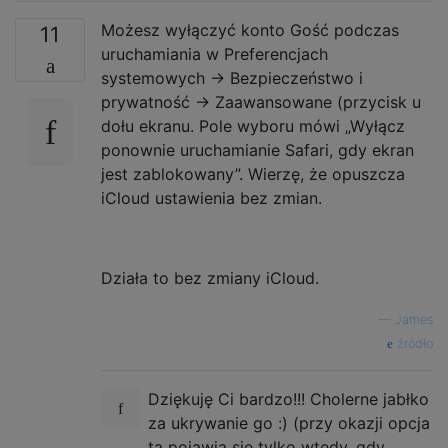
Możesz wyłączyć konto Gość podczas
11
uruchamiania w Preferencjach
systemowych -> Bezpieczeństwo i
prywatność -> Zaawansowane (przycisk u
dołu ekranu. Pole wyboru mówi „Wyłącz
ponownie uruchamianie Safari, gdy ekran
jest zablokowany”. Wierzę, że opuszcza
iCloud ustawienia bez zmian.
Działa to bez zmiany iCloud.
—
James
źródło
Dziękuję Ci bardzo!!! Cholerne jabłko
za ukrywanie go :) (przy okazji opcja
ta pojawia się tylko wtedy, gdy