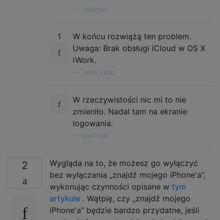
—
Jonathan.
1
W końcu rozwiążą ten problem.
Uwaga: Brak obsługi iCloud w OS X
iWork.
—
Jason Salaz
W rzeczywistości nic mi to nie
zmieniło. Nadal tam na ekranie
logowania.
—
Max Ried
Wygląda na to, że możesz go wyłączyć
2
bez wyłączania „znajdź mojego iPhone'a”,
wykonując czynności opisane w
tym
artykule
. Wątpię, czy „znajdź mojego
iPhone'a” będzie bardzo przydatne, jeśli