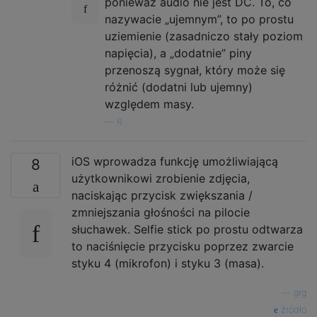
ponieważ audio nie jest DC. To, co
nazywacie „ujemnym”, to po prostu
uziemienie (zasadniczo stały poziom
napięcia), a „dodatnie” piny
przenoszą sygnał, który może się
różnić (dodatni lub ujemny)
względem masy.
—
R ..
iOS wprowadza funkcję umożliwiającą
8
użytkownikowi zrobienie zdjęcia,
naciskając przycisk zwiększania /
zmniejszania głośności na pilocie
słuchawek. Selfie stick po prostu odtwarza
to naciśnięcie przycisku poprzez zwarcie
styku 4 (mikrofon) i styku 3 (masa).
—
grg
źródło