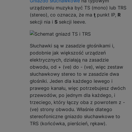
Gniazdo słuchawkowe
na typowym
urządzeniu muzyka być TS (mono) lub TRS
(stereo), co oznacza, że ma
ţ
punkt IP,
R
sekcji nia i
S
sekcji leeve.
Słuchawki są w zasadzie głośnikami i,
podobnie jak większość urządzeń
elektrycznych, działają na zasadzie
obwodu, od + (ve) do - (ve), więc zestaw
słuchawkowy stereo to w zasadzie dwa
głośniki. Jeden dla każdego lewego i
prawego kanału, więc potrzebujesz dwóch
przewodów, po jednym dla każdego, i
trzeciego, który łączy oba z powrotem z -
(ve) strony obwodu. Właśnie dlatego
stereofoniczne gniazdo słuchawkowe to
TRS (końcówka, pierścień, rękaw).