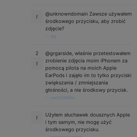
@unknowndomain Zawsze używałem
środkowego przycisku, aby zrobić
zdjęcie?
—
grg
2
@grgarside, właśnie przetestowałem
zrobienie zdjęcia moim iPhonem za
pomocą pilota na moich Apple
EarPods i zajęło im to tylko przyciski
zwiększania / zmniejszania
głośności, a nie środkowy przycisk.
—
user3439894,
Użyłem słuchawek dousznych Apple
i tym samym, nie mogę użyć
środkowego przycisku.