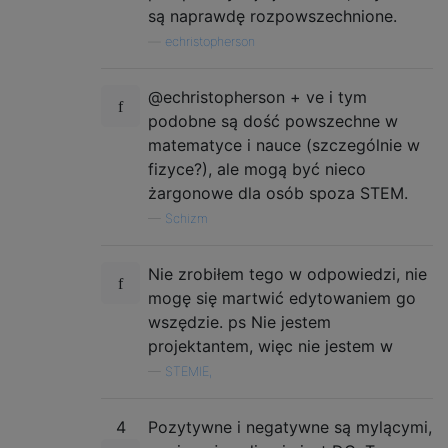
są naprawdę rozpowszechnione.
—
echristopherson
@echristopherson + ve i tym
podobne są dość powszechne w
matematyce i nauce (szczególnie w
fizyce?), ale mogą być nieco
żargonowe dla osób spoza STEM.
—
Schizm
Nie zrobiłem tego w odpowiedzi, nie
mogę się martwić edytowaniem go
wszędzie. ps Nie jestem
projektantem, więc nie jestem w
—
STEMIE,
4
Pozytywne i negatywne są mylącymi,