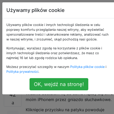
Apple
Tagi
Account
Używamy plików cookie
W jaki sposób mój
Używamy plików cookie i innych technologii śledzenia w celu
poprawy komfortu przeglądania naszej witryny, aby wyświetlać
spersonalizowane treści i ukierunkowane reklamy, analizować ruch
selfie Stick robi
w naszej witrynie, i zrozumieć, skąd pochodzą nasi goście.
zdjęcia za pomocą *
Kontynuując, wyrażasz zgodę na korzystanie z plików cookie i
innych technologii śledzenia oraz potwierdzasz, że masz co
najmniej 16 lat lub zgodę rodzica lub opiekuna.
gniazda
Możesz przeczytać szczegóły w naszym
Polityka plików cookie
i
słuchawkowego *?
Polityka prywatności
.
OK, wejdź na stronę!
Właśnie dostałem kij do selfie i łączy się on z
42
moim iPhonem przez gniazdo słuchawkowe.
Kliknięcie przycisku na patyku powoduje