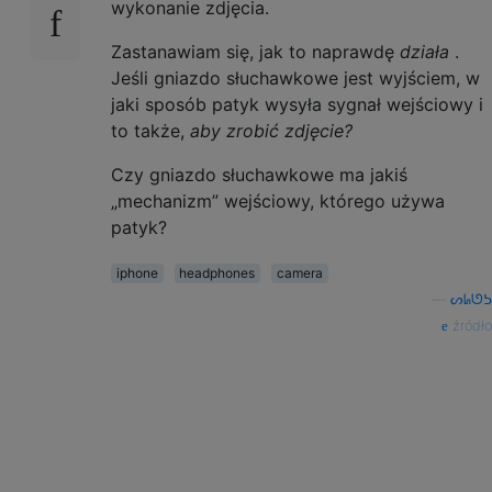
wykonanie zdjęcia.
Zastanawiam się, jak to naprawdę
działa
.
Jeśli gniazdo słuchawkowe jest wyjściem, w
jaki sposób patyk wysyła sygnał wejściowy i
to także,
aby zrobić zdjęcie?
Czy gniazdo słuchawkowe ma jakiś
„mechanizm” wejściowy, którego używa
patyk?
iphone
headphones
camera
—
ᔕᖺᘎᕊ
źródło