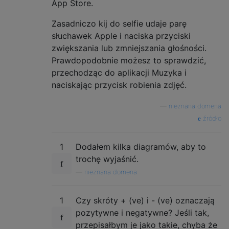
App Store.
Zasadniczo kij do selfie udaje parę
słuchawek Apple i naciska przyciski
zwiększania lub zmniejszania głośności.
Prawdopodobnie możesz to sprawdzić,
przechodząc do aplikacji Muzyka i
naciskając przycisk robienia zdjęć.
—
nieznana domena
źródło
1
Dodałem kilka diagramów, aby to
trochę wyjaśnić.
—
nieznana domena
1
Czy skróty + (ve) i - (ve) oznaczają
pozytywne i negatywne? Jeśli tak,
przepisałbym je jako takie, chyba że