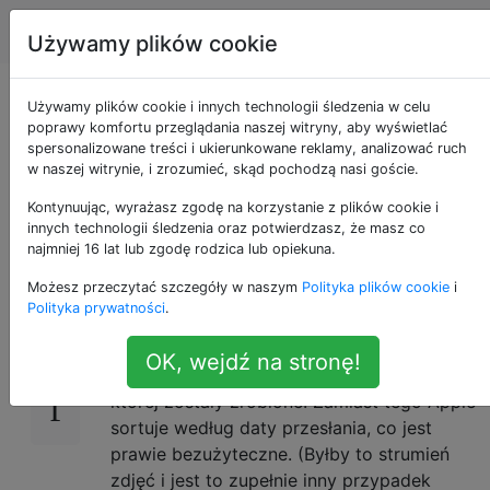
Apple
Tagi
Account
Używamy plików cookie
Zdjęcia Kolejność
Używamy plików cookie i innych technologii śledzenia w celu
poprawy komfortu przeglądania naszej witryny, aby wyświetlać
spersonalizowane treści i ukierunkowane reklamy, analizować ruch
sortowania albumu
w naszej witrynie, i zrozumieć, skąd pochodzą nasi goście.
udostępnionego
Kontynuując, wyrażasz zgodę na korzystanie z plików cookie i
innych technologii śledzenia oraz potwierdzasz, że masz co
najmniej 16 lat lub zgodę rodzica lub opiekuna.
Możesz przeczytać szczegóły w naszym
Polityka plików cookie
i
Chcę użyć udostępnionego albumu, aby
21
Polityka prywatności
.
połączyć zdjęcia zrobione różnymi aparatami
i przez różne osoby. Chciałbym, aby zdjęcia
OK, wejdź na stronę!
były sortowane według daty / godziny, w
której zostały zrobione. Zamiast tego Apple
sortuje według daty przesłania, co jest
prawie bezużyteczne. (Byłby to strumień
zdjęć i jest to zupełnie inny przypadek