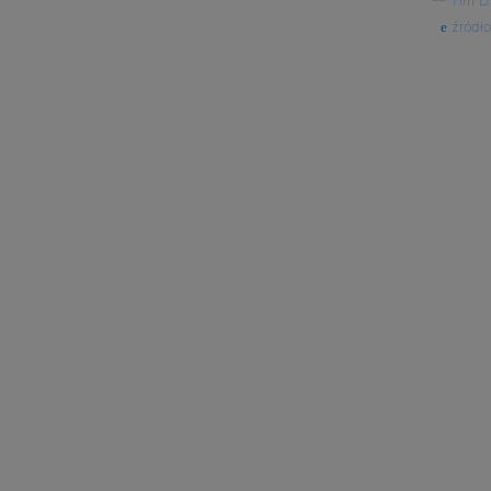
—
Tim D.
źródło