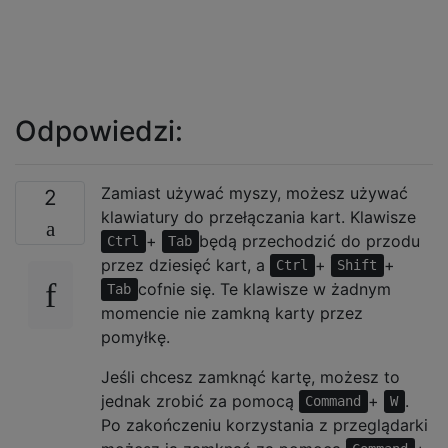
Odpowiedzi:
Zamiast używać myszy, możesz używać
2
klawiatury do przełączania kart. Klawisze
+
będą przechodzić do przodu
Ctrl
Tab
przez dziesięć kart, a
+
+
Ctrl
Shift
cofnie się. Te klawisze w żadnym
Tab
momencie nie zamkną karty przez
pomyłkę.
Jeśli chcesz zamknąć kartę, możesz to
jednak zrobić za pomocą
+
.
Command
W
Po zakończeniu korzystania z przeglądarki