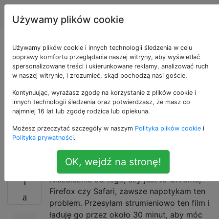
Apple
Tagi
Account
Używamy plików cookie
Jak zmusić Safari do
Używamy plików cookie i innych technologii śledzenia w celu
poprawy komfortu przeglądania naszej witryny, aby wyświetlać
spersonalizowane treści i ukierunkowane reklamy, analizować ruch
ostrzegania mnie
w naszej witrynie, i zrozumieć, skąd pochodzą nasi goście.
wyskakującym
Kontynuując, wyrażasz zgodę na korzystanie z plików cookie i
innych technologii śledzenia oraz potwierdzasz, że masz co
najmniej 16 lat lub zgodę rodzica lub opiekuna.
okienkiem przed
Możesz przeczytać szczegóły w naszym
Polityka plików cookie
i
zamknięciem karty?
Polityka prywatności
.
OK, wejdź na stronę!
Niezależnie od tego, czy jest to Chrome,
1
Firefox czy Safari, zawsze napotykam ten
problem. Przesyłam strumieniowo ten film i
ładuję go przez około 30 minut, aby móc