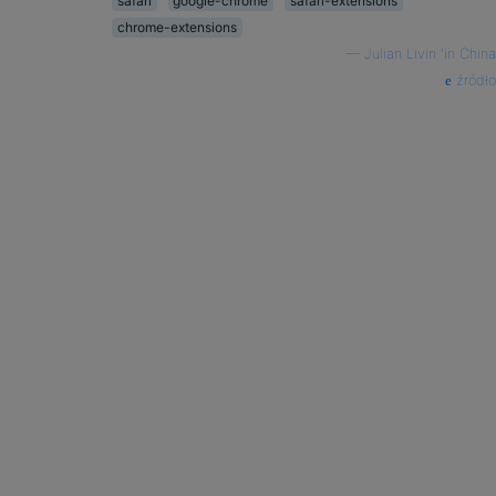
safari
google-chrome
safari-extensions
chrome-extensions
—
Julian Livin 'in China
źródło