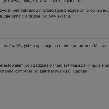
sty. rozwiązanie, które właśnie znalazłem to:
przycisk pełnoekranowy, przeciągnij bieżące okno do lewej /
drugie okno dla drugiej połowy ekranu.
n sposób. Wszystkie aplikacje na moim komputerze Mac dzia
zetestowałem go i zadziałało (magia?) Musisz kliknąć zielo
uchomić komputer po zainstalowaniu El Capitan :)