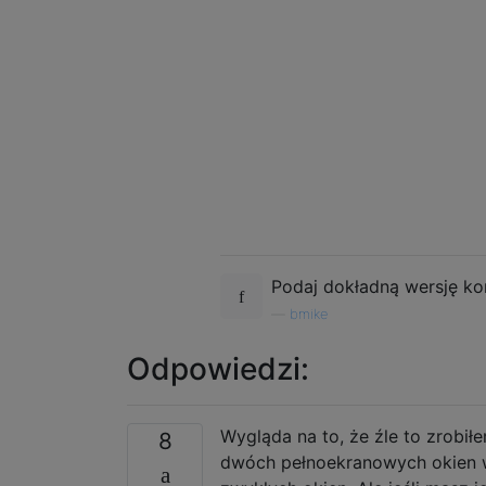
Podaj dokładną wersję kom
—
bmike
Odpowiedzi:
Wygląda na to, że źle to zrobił
8
dwóch pełnoekranowych okien w 