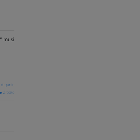
” musi
—
drganie
źródło