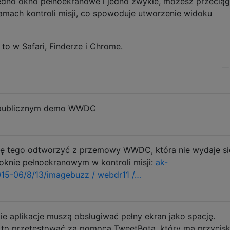
 jedno okno pełnoekranowe i jedno zwykłe, możesz przecią
amach kontroli misji, co spowoduje utworzenie widoku
 w Safari, Finderze i Chrome.
 publicznym demo WWDC
ogę tego odtworzyć z przemowy WWDC, która nie wydaje si
knie pełnoekranowym w kontroli misji:
ak-
015-06/8/13/imagebuzz / webdr11 /…
ie aplikacje muszą obsługiwać pełny ekran jako spację.
o przetestować za pomocą TweetBota, który ma przycis