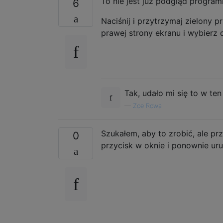
To nie jest już podgląd programi
6
Naciśnij i przytrzymaj zielony 
prawej strony ekranu i wybierz 
Tak, udało mi się to w te
—
Zoe Rowa
Szukałem, aby to zrobić, ale pr
0
przycisk w oknie i ponownie ur