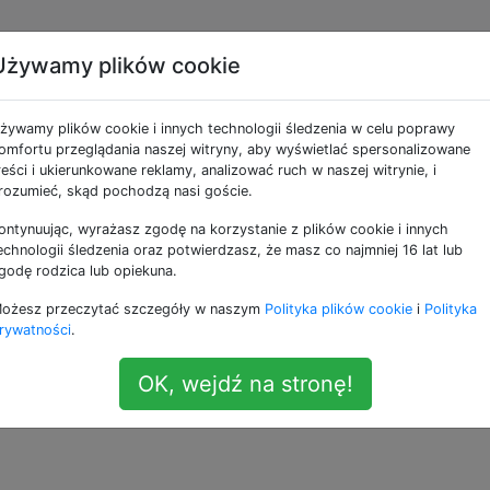
Używamy plików cookie
widoku podzielonego w
żywamy plików cookie i innych technologii śledzenia w celu poprawy
.11 El Capitan?
omfortu przeglądania naszej witryny, aby wyświetlać spersonalizowane
reści i ukierunkowane reklamy, analizować ruch w naszej witrynie, i
rozumieć, skąd pochodzą nasi goście.
ontynuując, wyrażasz zgodę na korzystanie z plików cookie i innych
welopera OS X El Capitan i próbuję użyć nowej funkcji
echnologii śledzenia oraz potwierdzasz, że masz co najmniej 16 lat lub
ednak nie wydaje mi się, aby wymyślić odpowiednie zaklęc
godę rodzica lub opiekuna.
ożesz przeczytać szczegóły w naszym
Polityka plików cookie
i
Polityka
rywatności
.
ok siebie w widoku podzielonym na pełnym ekranie w El Ca
OK, wejdź na stronę!