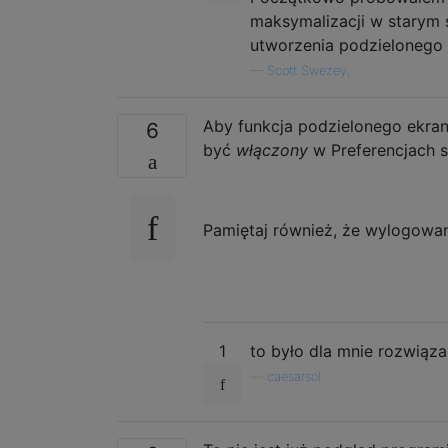
maksymalizacji w starym 
utworzenia podzielonego
—
Scott Swezey,
Aby funkcja podzielonego ekranu
6
być
włączony
w Preferencjach s
Pamiętaj również, że wylogowani
1
to było dla mnie rozwiązan
—
caesarsol