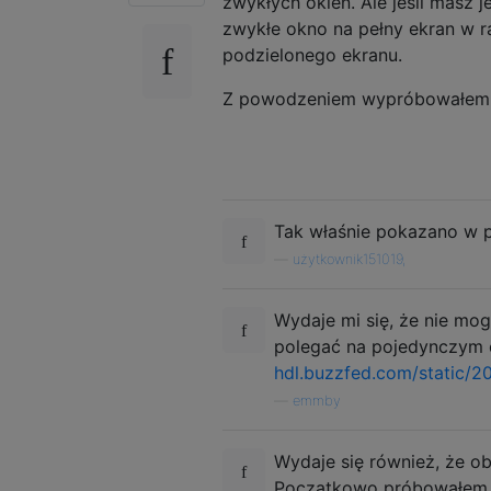
zwykłych okien. Ale jeśli masz
zwykłe okno na pełny ekran w r
podzielonego ekranu.
Z powodzeniem wypróbowałem to
Tak właśnie pokazano w
—
użytkownik151019,
Wydaje mi się, że nie m
polegać na pojedynczym o
hdl.buzzfed.com/static/2
—
emmby
Wydaje się również, że ob
Początkowo próbowałem t