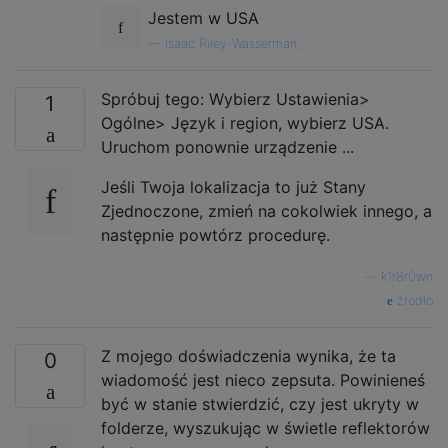
Jestem w USA
—
Isaac Riley-Wasserman,
Spróbuj tego: Wybierz Ustawienia>
1
Ogólne> Język i region, wybierz USA.
Uruchom ponownie urządzenie ...
Jeśli Twoja lokalizacja to już Stany
Zjednoczone, zmień na cokolwiek innego, a
następnie powtórz procedurę.
—
k1r8r0wn
źródło
Z mojego doświadczenia wynika, że ​​ta
0
wiadomość jest nieco zepsuta. Powinieneś
być w stanie stwierdzić, czy jest ukryty w
folderze, wyszukując w świetle reflektorów