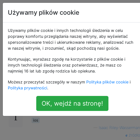
Apple
Tagi
Account
Używamy plików cookie
Gdzie jest aplikacja
Używamy plików cookie i innych technologii śledzenia w celu
poprawy komfortu przeglądania naszej witryny, aby wyświetlać
spersonalizowane treści i ukierunkowane reklamy, analizować ruch
wiadomości w iOS 9
w naszej witrynie, i zrozumieć, skąd pochodzą nasi goście.
beta?
Kontynuując, wyrażasz zgodę na korzystanie z plików cookie i
innych technologii śledzenia oraz potwierdzasz, że masz co
najmniej 16 lat lub zgodę rodzica lub opiekuna.
Możesz przeczytać szczegóły w naszym
Polityka plików cookie
i
Jestem programistą i wczoraj mogłem
8
Polityka prywatności
.
pobrać nową wersję beta iOS. Brakowało
jednak nowej aplikacji Wiadomości. Czy to
OK, wejdź na stronę!
nie jest przez jakiś czas publiczne?
ios
—
Isaac Riley-Wasserman
źródło