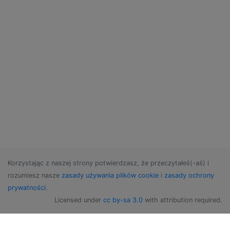
Korzystając z naszej strony potwierdzasz, że przeczytałeś(-aś) i
rozumiesz nasze
zasady używania plików cookie
i
zasady ochrony
prywatności
.
Licensed under
cc by-sa 3.0
with attribution required.