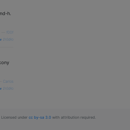
nd-h.
—
f00f
źródło
kony
—
Carlos
źródło
Licensed under
cc by-sa 3.0
with attribution required.