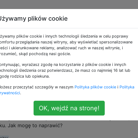
Używamy plików cookie
Activity Monitor Dock ni
żywamy plików cookie i innych technologii śledzenia w celu poprawy
okna
omfortu przeglądania naszej witryny, aby wyświetlać spersonalizowane
reści i ukierunkowane reklamy, analizować ruch w naszej witrynie, i
rozumieć, skąd pochodzą nasi goście.
ontynuując, wyrażasz zgodę na korzystanie z plików cookie i innych
owy MBP z systemem OS X 10.10.4 PB, ale ten problem
echnologii śledzenia oraz potwierdzasz, że masz co najmniej 16 lat lub
ersji Yosemite, stabilnej i publicznej wersji beta, od czas
godę rodzica lub opiekuna.
na, ale niektóre okna zminimalizowane, kliknięcie ikony Doc
ożesz przeczytać szczegóły w naszym
Polityka plików cookie
i
Polityka
inimalizowanego okna? Cóż, po prostu nie dzieje się to na
rywatności
.
OK, wejdź na stronę!
ikacji, Apple lub innych firm, które mają tę usterkę, ale
a aktywności zmieni pasek menu na Monitor aktywności, ale
ku. Jak mogę to naprawić?