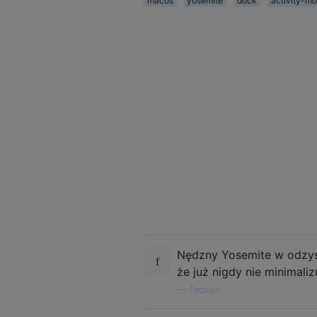
macos
yosemite
dock
activity-mo
Nędzny Yosemite w odzysk
że już nigdy nie minimaliz
—
Tetsujin