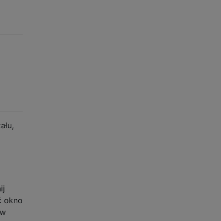
ału,
ij
ć okno
 w