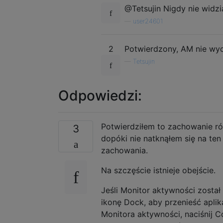
@Tetsujin Nigdy nie widz
—
user24601
2
Potwierdzony, AM nie wyc
—
Tetsujin
Odpowiedzi:
Potwierdziłem to zachowanie ró
3
dopóki nie natknąłem się na te
zachowania.
Na szczęście istnieje obejście.
Jeśli Monitor aktywności został
ikonę Dock, aby przenieść aplik
Monitora aktywności, naciśnij