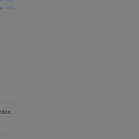
er24601
źródło
rdzo,