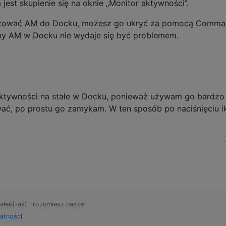
est skupienie się na oknie „Monitor aktywności”.
alizować AM do Docku, możesz go ukryć za pomocą Comma
kony AM w Docku nie wydaje się być problemem.
aktywności na stałe w Docku, ponieważ używam go bardzo
wać, po prostu go zamykam. W ten sposób po naciśnięciu i
ałeś(-aś) i rozumiesz nasze
atności
.