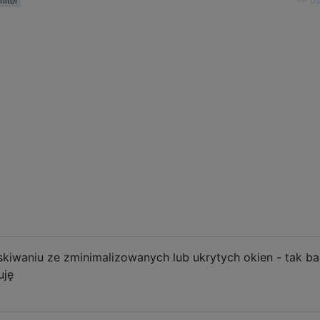
nitor
—
us
iwaniu ze zminimalizowanych lub ukrytych okien - tak ba
uję