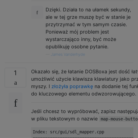
Dzięki. Działa to na ułamek sekundy,
ale w tej grze muszę być w stanie je
przytrzymać w tym samym czasie.
Ponieważ mój problem jest
wystarczająco inny, być może
opublikuję osobne pytanie.
—
James Vanderhyde
Okazało się, że łatanie DOSBoxa jest dość ła
1
umożliwić użycie klawisza klawiatury jako pr
myszy. I
złożyła poprawkę
na dodanie tej fun
do kluczowego elementu odwzorowującego.
Jeśli chcesz to wypróbować, zapisz następu
w pliku tekstowym o nazwie
map-mouse-butto
Index: src/gui/sdl_mapper.cpp
