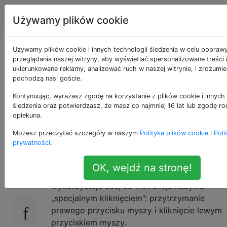
Apple
Tagi
Account
Używamy plików cookie
Jednoczesne
Używamy plików cookie i innych technologii śledzenia w celu popraw
przeglądania naszej witryny, aby wyświetlać spersonalizowane treści 
ukierunkowane reklamy, analizować ruch w naszej witrynie, i zrozumie
kliknięcie lewym i
pochodzą nasi goście.
prawym przyciskiem
Kontynuując, wyrażasz zgodę na korzystanie z plików cookie i innych 
śledzenia oraz potwierdzasz, że masz co najmniej 16 lat lub zgodę ro
opiekuna.
dotykowym
Możesz przeczytać szczegóły w naszym
Polityka plików cookie
i
Poli
prywatności
.
Próbuję zagrać w grę na moim MacBooku
4
OK, wejdź na stronę!
(The Settlers pod DOSBox), która
wykorzystuje coś, co instrukcja nazywa
„specjalnym kliknięciem”: przytrzymanie
prawego przycisku myszy i kliknięcie lewym
przyciskiem myszy.