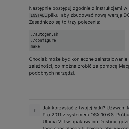
+}

Następnie postępuj zgodnie z instrukcjami w
+

 static CJAxisEvent * AddJAxisButton(Bitu x
pliku, aby zbudować nową wersję D
INSTALL
    char buf[64];

Zasadniczo są to trzy polecenia:
    sprintf(buf,"jaxis_%d_%d%s",stick,axis,
@@ -1866,6 +1890,15 @@

./autogen.sh

    AddKeyButtonEvent(PX(XO+2),PY(YO+4),BW,
./configure

 #undef XO

 #undef YO

+#define XO 5

Chociaż może być konieczne zainstalowanie
+#define YO 8

zależności, co można zrobić za pomocą Macp
+   /* Mouse Buttons */

podobnych narzędzi.
+   new CTextButton(PX(XO+0),PY(YO-1),3*BW,
+   AddMouseButtonEvent(PX(XO+0),PY(YO),BW,
+   AddMouseButtonEvent(PX(XO+1),PY(YO),BW,
+   AddMouseButtonEvent(PX(XO+2),PY(YO),BW,
+#undef XO

+#undef YO

Jak korzystać z twojej łatki? Używam
 #define XO 10

Pro 2011 z systemem OSX 10.6.8. Próbu
 #define YO 8

Ultima VIII w opakowaniu Dosbox, gdzi
tego specjalnego kliknięcia, aby wykon