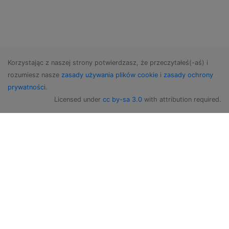
Korzystając z naszej strony potwierdzasz, że przeczytałeś(-aś) i
rozumiesz nasze
zasady używania plików cookie
i
zasady ochrony
prywatności
.
Licensed under
cc by-sa 3.0
with attribution required.