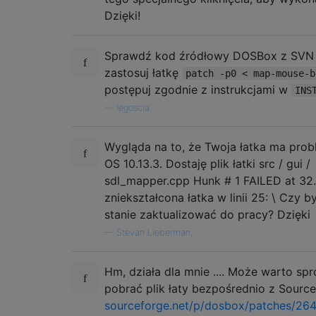
Dzięki!
Sprawdź kod źródłowy DOSBox z SV
zastosuj łatkę
patch -p0 < map-mouse-b
postępuj zgodnie z instrukcjami w
INS
—
legoscia
Wygląda na to, że Twoja łatka ma pro
OS 10.13.3. Dostaję plik łatki src / gui /
sdl_mapper.cpp Hunk # 1 FAILED at 32.
zniekształcona łatka w linii 25: \ Czy b
stanie zaktualizować do pracy? Dzięki
—
Stevan Lieberman,
Hm, działa dla mnie .... Może warto s
pobrać plik łaty bezpośrednio z Source
sourceforge.net/p/dosbox/patches/264