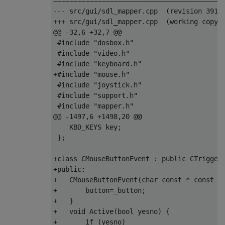
===========================================
--- src/gui/sdl_mapper.cpp  (revision 3914)
+++ src/gui/sdl_mapper.cpp  (working copy)

@@ -32,6 +32,7 @@

 #include "dosbox.h"

 #include "video.h"

 #include "keyboard.h"

+#include "mouse.h"

 #include "joystick.h"

 #include "support.h"

 #include "mapper.h"

@@ -1497,6 +1498,20 @@

    KBD_KEYS key;

 };

+class CMouseButtonEvent : public CTriggere
+public:

+   CMouseButtonEvent(char const * const _e
+       button=_button;

+   }

+   void Active(bool yesno) {

+       if (yesno)
