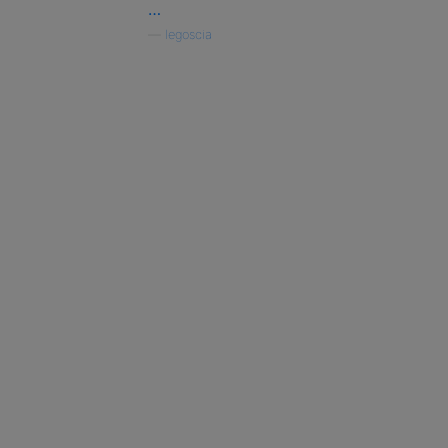
…
—
legoscia