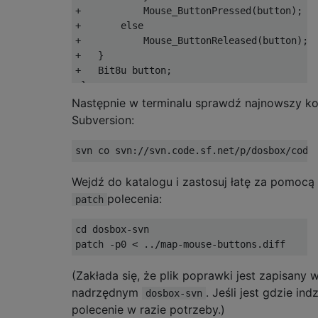
+           Mouse_ButtonPressed(button);

+       else

+           Mouse_ButtonReleased(button);

+   }

+   Bit8u button;

+};

+   

Następnie w terminalu sprawdź najnowszy k
 class CJAxisEvent : public CContinuousEven
Subversion:
 public:

    CJAxisEvent(char const * const _entry,B
@@ -1708,6 +1723,15 @@

    return event;

Wejdź do katalogu i zastosuj łatę za pomocą
 }

polecenia:
patch
+static CMouseButtonEvent * AddMouseButtonE
cd dosbox-svn

+   char buf[64];

+   strcpy(buf,"mouse_");

+   strcat(buf,entry);

(Zakłada się, że plik poprawki jest zapisany 
+   CMouseButtonEvent * event=new CMouseBut
nadrzędnym
. Jeśli jest gdzie ind
dosbox-svn
+   new CEventButton(x,y,dx,dy,title,event)
polecenie w razie potrzeby.)
+   return event;
