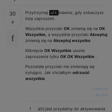
Przytrzymaj
klawisz, gdy zobaczysz
30
alt
listę zaproszeń.
Wszystkie przyciski
OK
zmienią się na
OK
Wszystkie,
a wszystkie przyciski
Akceptuj
zmienią się na
Akceptuj wszystko
Kliknięcie
OK Wszystkie
usunie
zaproszenia tylko
OK OK Wszystkie
.
Pozostałe przyciski nie zmieniają się
irytująco. Jak chciałbym
odrzucić
wszystkie
—
markhunte
źródło
1
jest przydatny do aktywowania
alt