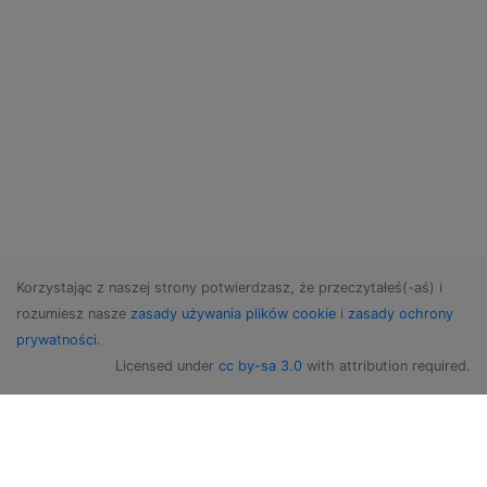
Korzystając z naszej strony potwierdzasz, że przeczytałeś(-aś) i
rozumiesz nasze
zasady używania plików cookie
i
zasady ochrony
prywatności
.
Licensed under
cc by-sa 3.0
with attribution required.