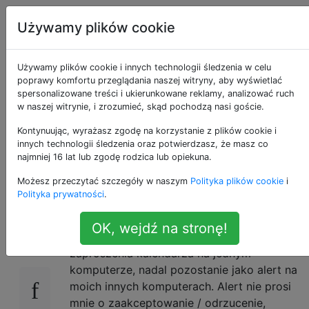
Apple
Tagi
Account
Używamy plików cookie
Szybki sposób na
Używamy plików cookie i innych technologii śledzenia w celu
poprawy komfortu przeglądania naszej witryny, aby wyświetlać
spersonalizowane treści i ukierunkowane reklamy, analizować ruch
wyczyszczenie
w naszej witrynie, i zrozumieć, skąd pochodzą nasi goście.
powiadomień
Kontynuując, wyrażasz zgodę na korzystanie z plików cookie i
innych technologii śledzenia oraz potwierdzasz, że masz co
najmniej 16 lat lub zgodę rodzica lub opiekuna.
kalendarza?
Możesz przeczytać szczegóły w naszym
Polityka plików cookie
i
Polityka prywatności
.
Z jakiegoś powodu w przypadku kont
20
OK, wejdź na stronę!
wymiany, jeśli przyjmuję / odrzucę
zaproszenia kalendarza na jednym
komputerze, nadal pozostanie jako alert na
moich innych komputerach. Alert nie prosi
mnie o zaakceptowanie / odrzucenie,