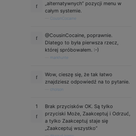
„alternatywnych” pozycji menu w
całym systemie.
—
CousinCocaine
@CousinCocaine, poprawnie.
Dlatego to była pierwsza rzecz,
której spróbowałem. :-)
—
markhunte
Wow, cieszę się, że tak łatwo
znajdziesz odpowiedź na to pytanie.
—
cholson
1
Brak przycisków OK. Są tylko
przyciski Może, Zaakceptuj i Odrzuć,
a tylko Zaakceptuj staje się
„Zaakceptuj wszystko”
—
Wyrzuć konto