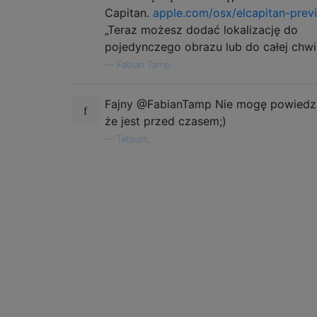
Capitan.
apple.com/osx/elcapitan-prev
„Teraz możesz dodać lokalizację do
pojedynczego obrazu lub do całej chwili
—
Fabian Tamp
Fajny @FabianTamp Nie mogę powiedzi
że jest przed czasem;)
—
Tetsujin,