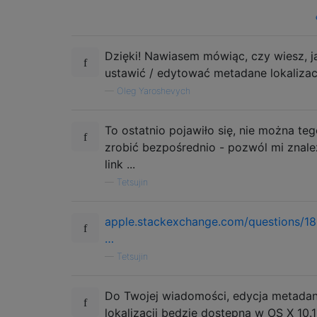
Dzięki! Nawiasem mówiąc, czy wiesz, j
ustawić / edytować metadane lokalizac
—
Oleg Yaroshevych
To ostatnio pojawiło się, nie można te
zrobić bezpośrednio - pozwól mi znale
link ...
—
Tetsujin
apple.stackexchange.com/questions/1
…
—
Tetsujin
Do Twojej wiadomości, edycja metada
lokalizacji będzie dostępna w OS X 10.11