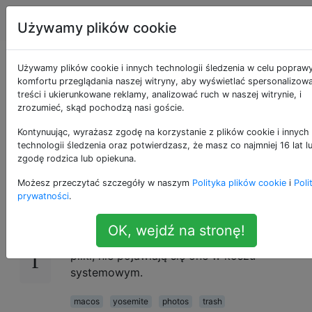
Apple
Tagi
Account
Używamy plików cookie
Gdzie są śmieci w
Używamy plików cookie i innych technologii śledzenia w celu popraw
komfortu przeglądania naszej witryny, aby wyświetlać spersonalizow
treści i ukierunkowane reklamy, analizować ruch w naszej witrynie, i
nowej aplikacji
zrozumieć, skąd pochodzą nasi goście.
Zdjęcia?
Kontynuując, wyrażasz zgodę na korzystanie z plików cookie i innych
technologii śledzenia oraz potwierdzasz, że masz co najmniej 16 lat l
zgodę rodzica lub opiekuna.
Możesz przeczytać szczegóły w naszym
Polityka plików cookie
i
Poli
iPhoto miał własny kosz, a kiedy go
19
prywatności
.
opróżniłeś, pliki zostały przeniesione do
kosza systemowego. Nie mogę tego znaleźć
OK, wejdź na stronę!
w nowej aplikacji Zdjęcia. Kiedy usuwam
pliki, nie pojawiają się one w koszu
systemowym.
macos
yosemite
photos
trash