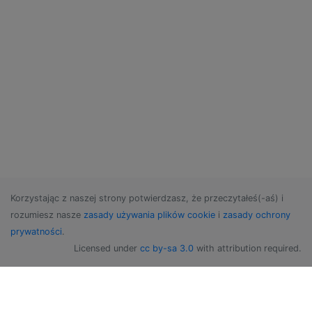
Korzystając z naszej strony potwierdzasz, że przeczytałeś(-aś) i
rozumiesz nasze
zasady używania plików cookie
i
zasady ochrony
prywatności
.
Licensed under
cc by-sa 3.0
with attribution required.