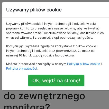
Apple
Tagi
Account
Używamy plików cookie
Czy mogę
Używamy plików cookie i innych technologii śledzenia w celu
poprawy komfortu przeglądania naszej witryny, aby wyświetlać
spersonalizowane treści i ukierunkowane reklamy, analizować ruch
uniemożliwić zmianę
w naszej witrynie, i zrozumieć, skąd pochodzą nasi goście.
rozmiaru i
Kontynuując, wyrażasz zgodę na korzystanie z plików cookie i
innych technologii śledzenia oraz potwierdzasz, że masz co
najmniej 16 lat lub zgodę rodzica lub opiekuna.
przesuwanie systemu
Możesz przeczytać szczegóły w naszym
Polityka plików cookie
i
OS X podczas snu
Polityka prywatności
.
OK, wejdź na stronę!
podczas podłączania
do zewnętrznego
monitora?