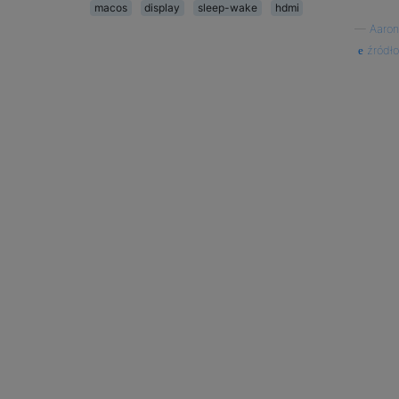
macos
display
sleep-wake
hdmi
—
Aaron
źródło