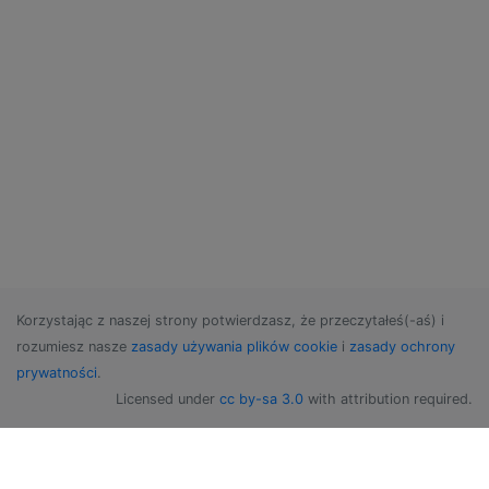
Korzystając z naszej strony potwierdzasz, że przeczytałeś(-aś) i
rozumiesz nasze
zasady używania plików cookie
i
zasady ochrony
prywatności
.
Licensed under
cc by-sa 3.0
with attribution required.