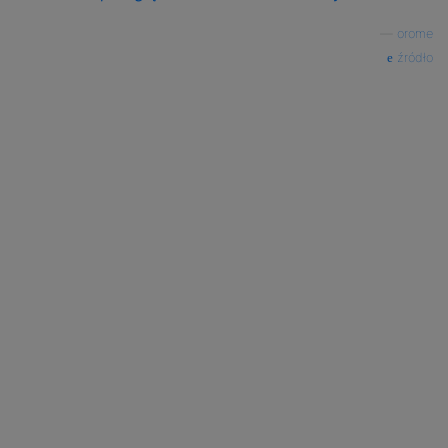
—
orome
źródło