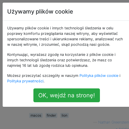
Apple
Tagi
Account
Używamy plików cookie
Gdzie poszedł folder
Używamy plików cookie i innych technologii śledzenia w celu
poprawy komfortu przeglądania naszej witryny, aby wyświetlać
spersonalizowane treści i ukierunkowane reklamy, analizować ruch
~ / Library w Lion?
w naszej witrynie, i zrozumieć, skąd pochodzą nasi goście.
Kontynuując, wyrażasz zgodę na korzystanie z plików cookie i
innych technologii śledzenia oraz potwierdzasz, że masz co
Właśnie zainstalowałem Lion i nie mogę
56
najmniej 16 lat lub zgodę rodzica lub opiekuna.
znaleźć folderu Library w moim folderze
Możesz przeczytać szczegóły w naszym
Polityka plików cookie
i
użytkownika.
Polityka prywatności
.
Czy ten folder już nie istnieje? Jeśli nie, gdzie
OK, wejdź na stronę!
są moje preferencje? Jeśli tak, jak się do
tego dostać?
macos
finder
lion
—
Nathan Greenstein