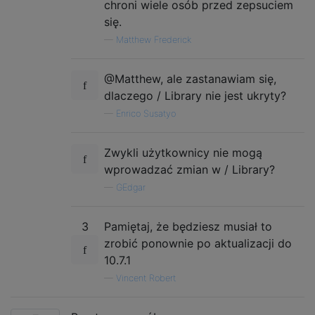
chroni wiele osób przed zepsuciem
się.
—
Matthew Frederick
@Matthew, ale zastanawiam się,
dlaczego / Library nie jest ukryty?
—
Enrico Susatyo
Zwykli użytkownicy nie mogą
wprowadzać zmian w / Library?
—
GEdgar
3
Pamiętaj, że będziesz musiał to
zrobić ponownie po aktualizacji do
10.7.1
—
Vincent Robert