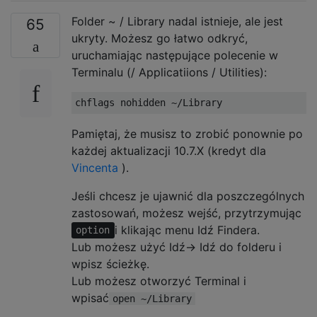
Folder ~ / Library nadal istnieje, ale jest
65
ukryty. Możesz go łatwo odkryć,
uruchamiając następujące polecenie w
Terminalu (/ Applicatiions / Utilities):
Pamiętaj, że musisz to zrobić ponownie po
każdej aktualizacji 10.7.X (kredyt dla
Vincenta
).
Jeśli chcesz je ujawnić dla poszczególnych
zastosowań, możesz wejść, przytrzymując
i klikając menu Idź Findera.
option
Lub możesz użyć Idź-> Idź do folderu i
wpisz ścieżkę.
Lub możesz otworzyć Terminal i
wpisać
open ~/Library