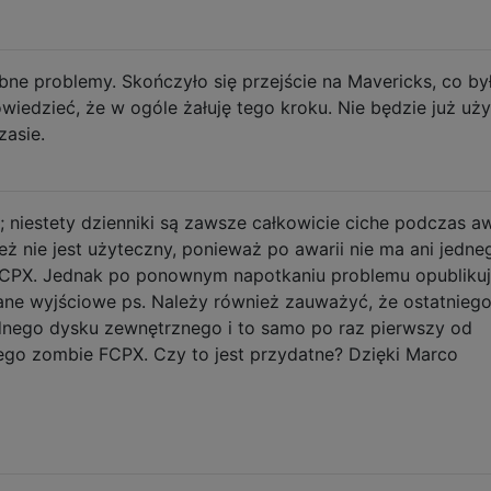
e problemy. Skończyło się przejście na Mavericks, co by
wiedzieć, że w ogóle żałuję tego kroku. Nie będzie już uż
zasie.
; niestety dzienniki są zawsze całkowicie ciche podczas awa
eż nie jest użyteczny, ponieważ po awarii nie ma ani jedne
CPX. Jednak po ponownym napotkaniu problemu opubliku
dane wyjściowe ps. Należy również zauważyć, że ostatniego
dnego dysku zewnętrznego i to samo po raz pierwszy od
go zombie FCPX. Czy to jest przydatne? Dzięki Marco