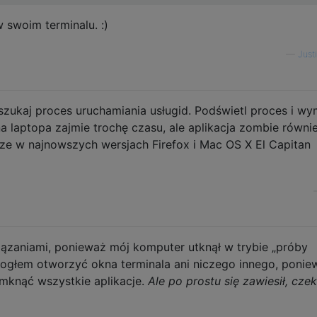
 swoim terminalu. :)
—
Justi
zukaj proces uruchamiania usługid. Podświetl proces i w
a laptopa zajmie trochę czasu, ale aplikacja zombie równi
rze w najnowszych wersjach Firefox i Mac OS X El Capitan
ązaniami, ponieważ mój komputer utknął w trybie „próby
 mogłem otworzyć okna terminala ani niczego innego, ponie
mknąć wszystkie aplikacje.
Ale po prostu się zawiesił, cze