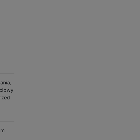
ania,
ściowy
rzed
ym