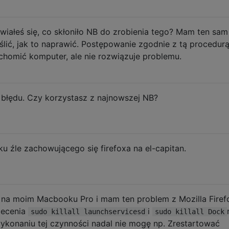
wiałeś się, co skłoniło NB do zrobienia tego? Mam ten sam
lić, jak to naprawić. Postępowanie zgodnie z tą procedur
homić komputer, ale nie rozwiązuje problemu.
 błędu. Czy korzystasz z najnowszej NB?
 źle zachowującego się firefoxa na el-capitan.
 na moim Macbooku Pro i mam ten problem z Mozilla Firef
lecenia
i
sudo killall launchservicesd
sudo killall Dock
ykonaniu tej czynności nadal nie mogę np. Zrestartować