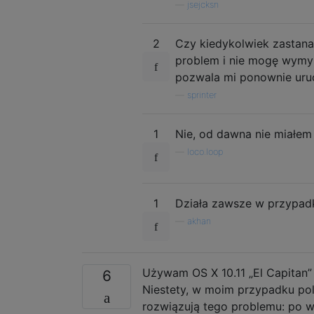
—
jsejcksn
2
Czy kiedykolwiek zastana
problem i nie mogę wymyś
pozwala mi ponownie uruc
—
sprinter
1
Nie, od dawna nie miałem
—
loco.loop
1
Działa zawsze w przypadku
—
akhan
Używam OS X 10.11 „El Capitan”
6
Niestety, w moim przypadku po
rozwiązują tego problemu: po w