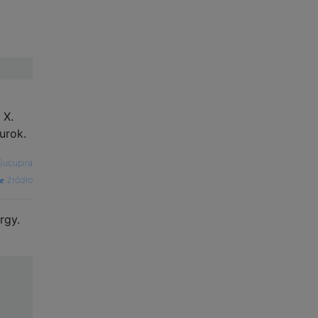
 X.
urok.
Sucupira
źródło
rgy.