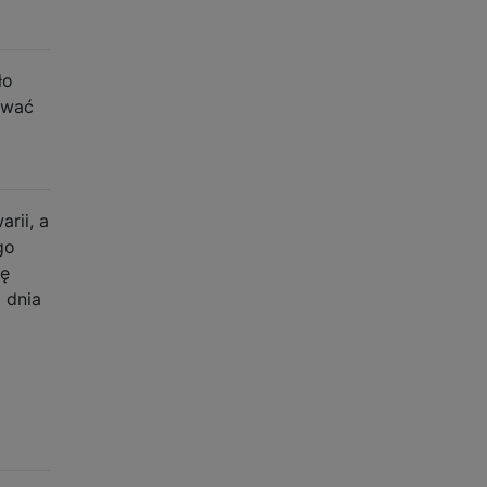
ło
ywać
rii, a
go
ję
 dnia