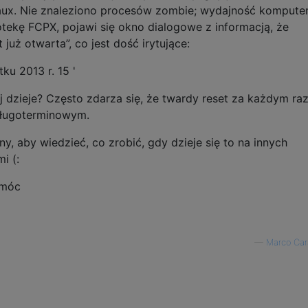
aux. Nie znaleziono procesów zombie; wydajność komputer
otekę FCPX, pojawi się okno dialogowe z informacją, że
t już otwarta”, co jest dość irytujące:
u 2013 r. 15 '
aj dzieje? Często zdarza się, że twardy reset za każdym r
długoterminowym.
, aby wiedzieć, co zrobić, gdy dzieje się to na innych
i (:
omóc
—
Marco Car