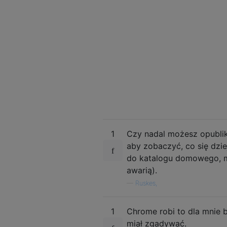
1
Czy nadal możesz opublik
aby zobaczyć, co się dzie
do katalogu domowego, m
awarią).
—
Ruskes,
1
Chrome robi to dla mnie 
miał zgadywać.