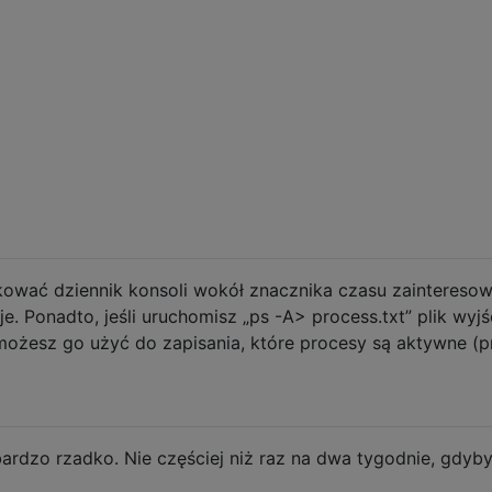
ować dziennik konsoli wokół znacznika czasu zainteresow
je. Ponadto, jeśli uruchomisz „ps -A> process.txt” plik wyj
ożesz go użyć do zapisania, które procesy są aktywne (p
bardzo rzadko. Nie częściej niż raz na dwa tygodnie, gdyb