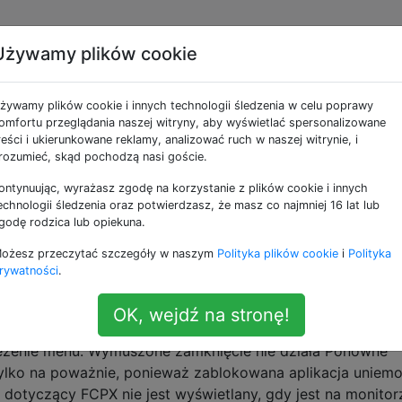
Używamy plików cookie
 ikona dokowania
żywamy plików cookie i innych technologii śledzenia w celu poprawy
ożna zrestartować
omfortu przeglądania naszej witryny, aby wyświetlać spersonalizowane
reści i ukierunkowane reklamy, analizować ruch w naszej witrynie, i
rozumieć, skąd pochodzą nasi goście.
ie ma procesu ps ps do
ontynuując, wyrażasz zgodę na korzystanie z plików cookie i innych
echnologii śledzenia oraz potwierdzasz, że masz co najmniej 16 lat lub
godę rodzica lub opiekuna.
ożesz przeczytać szczegóły w naszym
Polityka plików cookie
i
Polityka
rywatności
.
ite napotkałem niezwykle irytujący problem. FCPX (ale mia
ch komputerach z finder.app i safari.app) czasami zawiesz
OK, wejdź na stronę!
 śladu dziennika), a jego ikona pozostanie w doku ze zwyk
zeżenie menu. Wymuszone zamknięcie nie działa Ponowne
lko na poważnie, ponieważ zablokowana aplikacja uniemo
 dotyczący FCPX nie jest wyświetlany, gdy jest na monitor