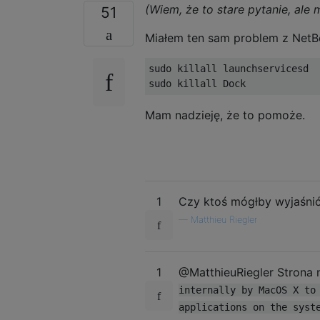
(Wiem, że to stare pytanie, al
51
Miałem ten sam problem z NetBea
sudo killall launchservicesd

Mam nadzieję, że to pomoże.
1
Czy ktoś mógłby wyjaśni
—
Matthieu Riegler
1
@MatthieuRiegler Strona 
internally by MacOS X to
applications on the syst