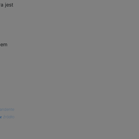
a jest
azem
andente
źródło