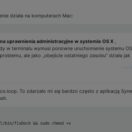
enie działa na komputerach Mac:
 ma uprawnienia administracyjne w systemie OS X
,
dy w terminalu wymusi ponowne uruchomienie systemu OS
 problemu, ale jako „obejście ostatniego zasobu” działa jak 
—
Yuri 
co.loop. To zdarzało mi się bardzo często z aplikacją Syne
ash.
l/bin/fixDock && sudo chmod +x  
