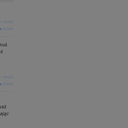
n Fortier
źródło
ymuś
eż
—
bkush
źródło
waż
kając