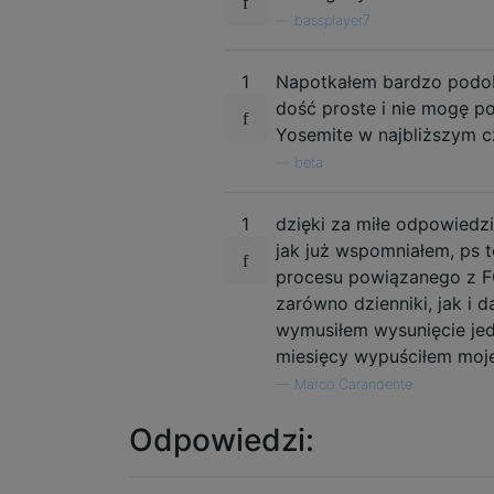
—
bassplayer7
1
Napotkałem bardzo podobn
dość proste i nie mogę po
Yosemite w najbliższym c
—
beta
1
dzięki za miłe odpowiedzi
jak już wspomniałem, ps t
procesu powiązanego z F
zarówno dzienniki, jak i 
wymusiłem wysunięcie je
miesięcy wypuściłem moje
—
Marco Carandente
Odpowiedzi: