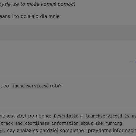
e myślę, że to może komuś pomóc)
ns i to działało dla mnie:
—
ć, co
robi?
launchservicesd
nie jest zbyt pomocna:
Description: launchservicesd is u
 track and coordinate information about the running
czy znalazłeś bardziej kompletne i przydatne informacj
em.