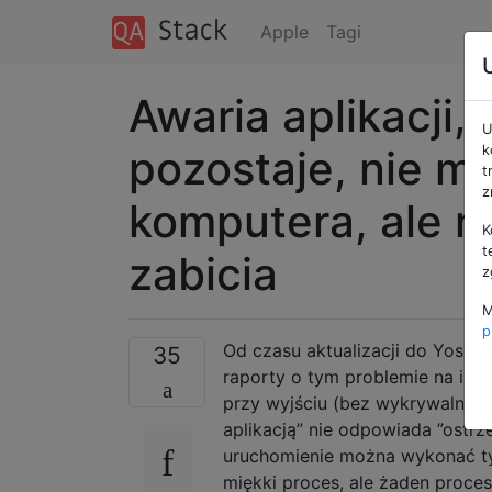
Apple
Tagi
Awaria aplikacji,
U
pozostaje, nie m
k
t
z
komputera, ale n
K
t
zabicia
z
M
p
Od czasu aktualizacji do Yosem
35
raporty o tym problemie na inny
przy wyjściu (bez wykrywalnego
aplikacją” nie odpowiada ”ostr
uruchomienie można wykonać ty
miękki proces, ale żaden proces