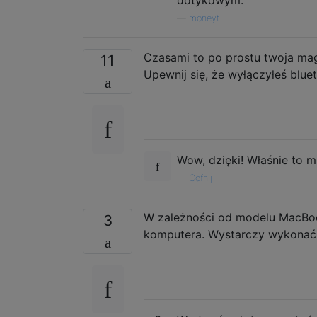
—
moneyt
Czasami to po prostu twoja magi
11
Upewnij się, że wyłączyłeś blue
Wow, dzięki! Właśnie to mi
—
Cofnij
W zależności od modelu MacBoo
3
komputera. Wystarczy wykonać 1