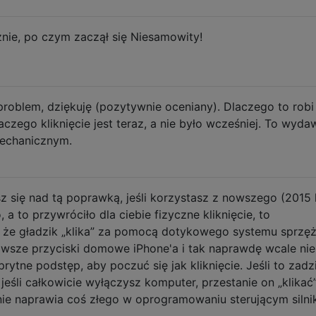
cznie, po czym zaczął się Niesamowity!
roblem, dziękuję (pozytywnie oceniany). Dlaczego to robi
laczego kliknięcie jest teraz, a nie było wcześniej. To wyda
mechanicznym.
z się nad tą poprawką, jeśli korzystasz z nowszego (2015 
 to przywróciło dla ciebie fizyczne kliknięcie, to
 że gładzik „klika” za pomocą dotykowego systemu sprzęż
owsze przyciski domowe iPhone'a i tak naprawdę wcale nie
prytne podstęp, aby poczuć się jak kliknięcie. Jeśli to zadzi
jeśli całkowicie wyłączysz komputer, przestanie on „klikać”
e naprawia coś złego w oprogramowaniu sterującym silni