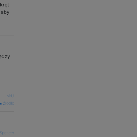
kręt
 aby
iędzy
—
MrU
źródło
Spencer