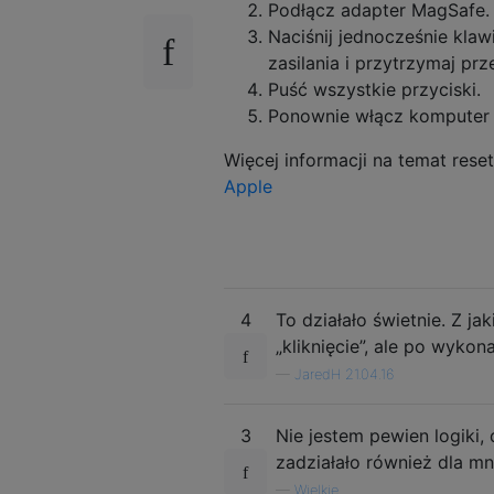
Podłącz adapter MagSafe.
Naciśnij jednocześnie klawi
zasilania i przytrzymaj prz
Puść wszystkie przyciski.
Ponownie włącz komputer 
Więcej informacji na temat res
Apple
4
To działało świetnie. Z j
„kliknięcie”, ale po wyk
—
JaredH 21.04.16
3
Nie jestem pewien logiki, 
zadziałało również dla mn
—
Wielkie