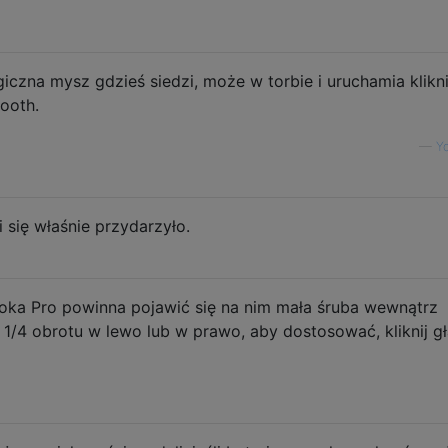
czna mysz gdzieś siedzi, może w torbie i uruchamia klikni
tooth.
—
Y
 się właśnie przydarzyło.
ka Pro powinna pojawić się na nim mała śruba wewnątrz
/4 obrotu w lewo lub w prawo, aby dostosować, kliknij gł