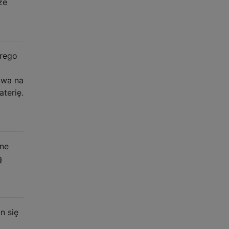
że
brego
ywa na
terię.
nne
ą
n się