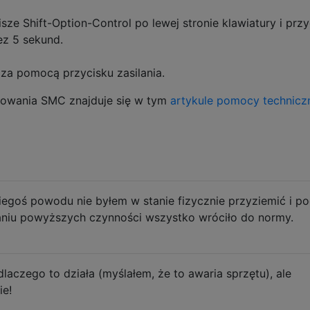
sze Shift-Option-Control po lewej stronie klawiatury i przy
ez 5 sekund.
za pomocą przycisku zasilania.
etowania SMC znajduje się w tym
artykule pomocy technicz
akiegoś powodu nie byłem w stanie fizycznie przyziemić i p
onaniu powyższych czynności wszystko wróciło do normy.
dlaczego to działa (myślałem, że to awaria sprzętu), ale
ie!