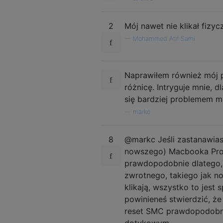
2
Mój nawet nie klikał fizy
—
Mohammed Atif Sami
Naprawiłem również mój p
różnicę. Intryguje mnie, d
się bardziej problemem 
—
markc
8
@markc Jeśli zastanawias
nowszego) Macbooka Pro, a
prawdopodobnie dlatego,
zwrotnego, takiego jak n
klikają, wszystko to jest s
powinieneś stwierdzić, że 
reset SMC prawdopodobni
dotykowym.