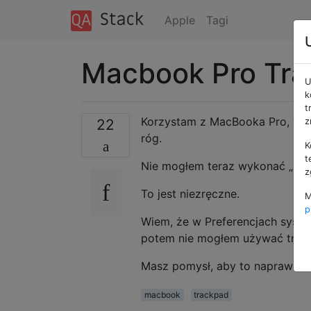
Apple
Tagi
Macbook Pro Trac
U
k
t
Korzystam z MacBooka Pro, tera
22
z
róg.
K
t
Nie mogłem teraz wykonać „klik
z
To jest niezręczne.
M
p
Wiem, że w Preferencjach syste
potem nie mogłem używać trzec
Masz pomysł, aby to naprawić?
macbook
trackpad