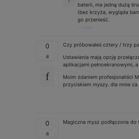
baterii, ma jedną dużą ś
(bez krzyża, wygląda bard
go przenieść.
—
Leon
Czy próbowałeś cztery / trzy pal
0
Ustawienia mają opcję przełącz
aplikacjami pełnoekranowymi, a 
Moim zdaniem profesjonaliści 
przyciskiem myszy. dla mnie za
Magiczna mysz podłączona do t
0