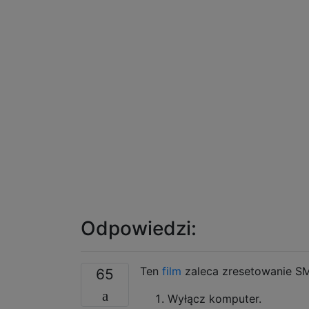
Odpowiedzi:
Ten
film
zaleca zresetowanie S
65
Wyłącz komputer.