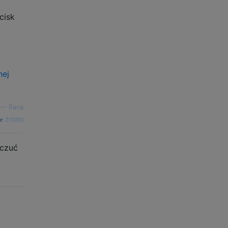
cisk
nej
—
Rana
źródło
oczuć