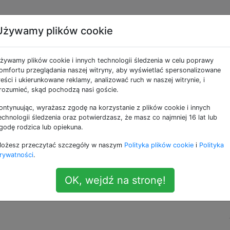
Używamy plików cookie
kPad nie klika
żywamy plików cookie i innych technologii śledzenia w celu poprawy
omfortu przeglądania naszej witryny, aby wyświetlać spersonalizowane
reści i ukierunkowane reklamy, analizować ruch w naszej witrynie, i
z nie można „kliknąć” TrackPada, gdy naciskam prawy dol
rozumieć, skąd pochodzą nasi goście.
ontynuując, wyrażasz zgodę na korzystanie z plików cookie i innych
echnologii śledzenia oraz potwierdzasz, że masz co najmniej 16 lat lub
nięcia prawym przyciskiem”.
godę rodzica lub opiekuna.
ożesz przeczytać szczegóły w naszym
Polityka plików cookie
i
Polityka
rywatności
.
mowych -> TrackPad mogłem ustawić „Stuknij, aby kliknąć”,
h palców, aby przełączać różne ekrany.
OK, wejdź na stronę!