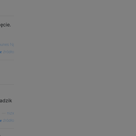
ęcie.
ounes Nj
źródło
adzik
—
nizx
źródło