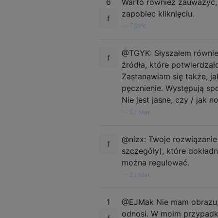
6
Warto również zauważyć, 
zapobiec kliknięciu.
—
TGYK
@TGYK: Słyszałem również 
źródła, które potwierdzał
Zastanawiam się także, j
pęcznienie. Występują sp
Nie jest jasne, czy / jak
—
EJ Mak
@nizx: Twoje rozwiązanie 
szczegóły), które dokładn
można regulować.
—
EJ Mak
1
@EJMak Nie mam obrazu, a
odnosi. W moim przypadku