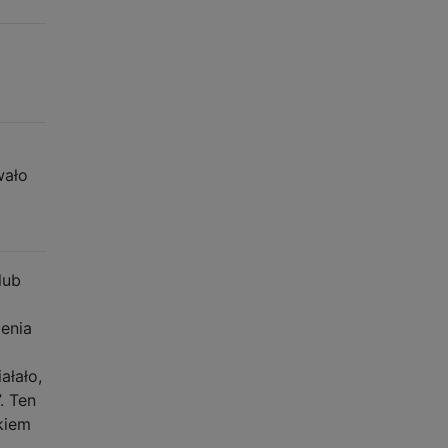
wało
lub
enia
ałało,
. Ten
kiem