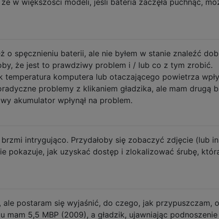
że w większości modeli, jeśli bateria zaczęła puchnąć, mo
o spęcznieniu baterii, ale nie byłem w stanie znaleźć do
oby, że jest to prawdziwy problem i / lub co z tym zrobić.
ak temperatura komputera lub otaczającego powietrza wpł
oradyczne problemy z klikaniem gładzika, ale mam drugą ba
 nowy akumulator wpłynął na problem.
brzmi intrygująco. Przydałoby się zobaczyć zdjęcie (lub i
ie pokazuje, jak uzyskać dostęp i zlokalizować śrubę, któr
le postaram się wyjaśnić, do czego, jak przypuszczam, o
 mam 5,5 MBP (2009), a gładzik, ujawniając podnoszenie