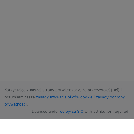
Korzystając z naszej strony potwierdzasz, że przeczytałeś(-aś) i
rozumiesz nasze
zasady używania plików cookie
i
zasady ochrony
prywatności
.
Licensed under
cc by-sa 3.0
with attribution required.