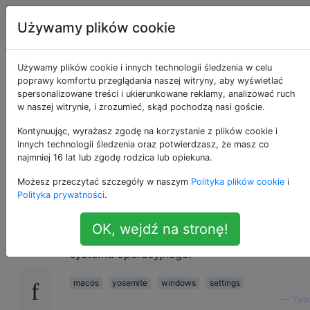
Apple
Tagi
Account
Używamy plików cookie
Co jest analogiczne
Używamy plików cookie i innych technologii śledzenia w celu
poprawy komfortu przeglądania naszej witryny, aby wyświetlać
spersonalizowane treści i ukierunkowane reklamy, analizować ruch
do rejestru systemu
w naszej witrynie, i zrozumieć, skąd pochodzą nasi goście.
Windows w systemie
Kontynuując, wyrażasz zgodę na korzystanie z plików cookie i
innych technologii śledzenia oraz potwierdzasz, że masz co
najmniej 16 lat lub zgodę rodzica lub opiekuna.
Mac OS X?
Możesz przeczytać szczegóły w naszym
Polityka plików cookie
i
Polityka prywatności
.
Jestem nowy na Macu i zastanawiałem się,
17
OK, wejdź na stronę!
gdzie są zapisywane ustawienia aplikacji /
systemu operacyjnego.
macos
yosemite
windows
settings
—
Yask