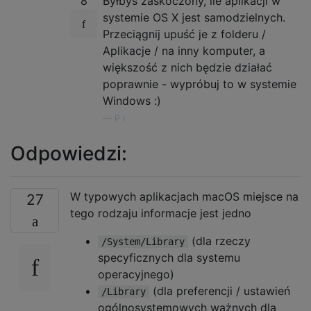
8
Byłbyś zaskoczony, ile aplikacji w
systemie OS X jest samodzielnych.
Przeciągnij upuść je z folderu /
Aplikacje / na inny komputer, a
większość z nich będzie działać
poprawnie - wypróbuj to w systemie
Windows :)
—
P i
Odpowiedzi:
W typowych aplikacjach macOS miejsce na
27
tego rodzaju informacje jest jedno
(dla rzeczy
/System/Library
specyficznych dla systemu
operacyjnego)
(dla preferencji / ustawień
/Library
ogólnosystemowych ważnych dla