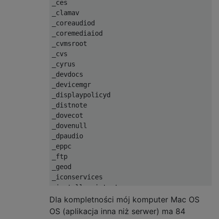
_ces

_clamav

_coreaudiod

_coremediaiod

_cvmsroot

_cvs

_cyrus

_devdocs

_devicemgr

_displaypolicyd

_distnote

_dovecot

_dovenull

_dpaudio

_eppc

_ftp

_geod

_iconservices

_installassistant

_installer

Dla kompletności mój komputer Mac OS
_jabber

OS (aplikacja inna niż serwer) ma 84
_kadmin_admin
