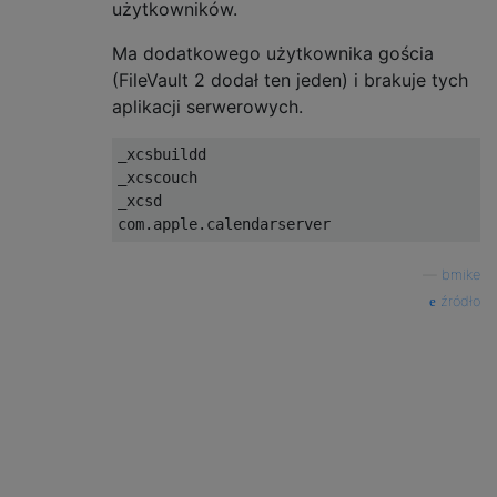
użytkowników.
_kadmin_changepw

_krb_anonymous

Ma dodatkowego użytkownika gościa
_krb_changepw

(FileVault 2 dodał ten jeden) i brakuje tych
_krb_kadmin

aplikacji serwerowych.
_krb_kerberos

_krb_krbtgt

_xcsbuildd

_krbfast

_xcscouch

_krbtgt

_xcsd

_launchservicesd

_lda

_locationd

—
bmike
_lp

_mailman

źródło
_mcxalr

_mdnsresponder

_mysql

_netbios

_netstatistics

_networkd

_nsurlsessiond

_nsurlstoraged
