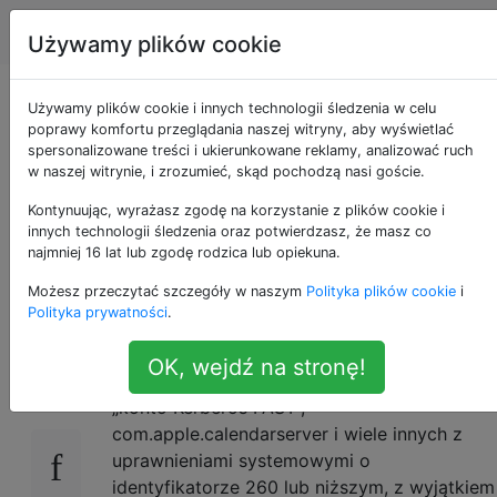
Apple
Tagi
Account
Używamy plików cookie
Jacy są poprawni
Używamy plików cookie i innych technologii śledzenia w celu
poprawy komfortu przeglądania naszej witryny, aby wyświetlać
spersonalizowane treści i ukierunkowane reklamy, analizować ruch
użytkownicy, którzy
w naszej witrynie, i zrozumieć, skąd pochodzą nasi goście.
muszą istnieć w
Kontynuując, wyrażasz zgodę na korzystanie z plików cookie i
innych technologii śledzenia oraz potwierdzasz, że masz co
najmniej 16 lat lub zgodę rodzica lub opiekuna.
systemie Mac OS X.
Możesz przeczytać szczegóły w naszym
Polityka plików cookie
i
Polityka prywatności
.
Na przykład z opcją nazwy użytkownika
8
OK, wejdź na stronę!
CleanMyMac widzę użytkowników takich jak
„konto Kerberos FAST”,
com.apple.calendarserver i wiele innych z
uprawnieniami systemowymi o
identyfikatorze 260 lub niższym, z wyjątkiem