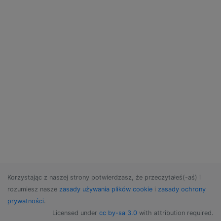
_postfix

_postgres

_qtss

_sandbox

_screensaver

_scsd

_securityagent

_serialnumberd

_softwareupdate

_spotlight

_sshd

_svn

_taskgated

_teamsserver

_timezone

_tokend

_trustevaluationagent

Korzystając z naszej strony potwierdzasz, że przeczytałeś(-aś) i
_unknown

rozumiesz nasze
zasady używania plików cookie
i
zasady ochrony
_update_sharing

prywatności
.
_usbmuxd

_uucp

Licensed under
cc by-sa 3.0
with attribution required.