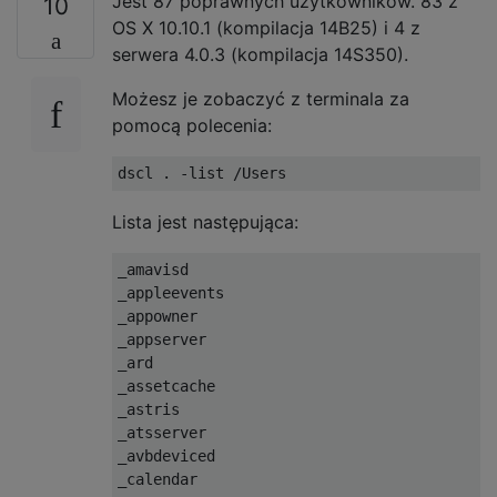
Jest 87 poprawnych użytkowników. 83 z
10
OS X 10.10.1 (kompilacja 14B25) i 4 z
serwera 4.0.3 (kompilacja 14S350).
Możesz je zobaczyć z terminala za
pomocą polecenia:
Lista jest następująca:
_amavisd

_appleevents

_appowner

_appserver

_ard

_assetcache

_astris

_atsserver

_avbdeviced

_calendar
