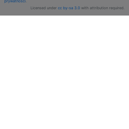
prywatności
.
Licensed under
cc by-sa 3.0
with attribution required.