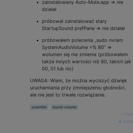
zainstalowany Auto-Mute.app => nie
działał
próbował zainstalować stary
StartupSound prefPane => nie działał
próbowałem polecenia „sudo nvram
SystemAudioVolume =% 80” =>
wolumen się nie zmienia (próbowałem
także innych wartości niż 80, takich jak
00, 01 lub nic)
UWAGA: Wiem, że można wyciszyć dźwięk
uruchamiania przy zmniejszeniu głośności,
ale nie jest to trwałe rozwiązanie.
yosemite
sound-volume
—
fffred
źródło