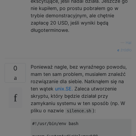
ekscytujące, jeśli nadal działa. Jeszcze go
nie kupiłem, po prostu pobrałem go w
trybie demonstracyjnym, ale chętnie
zapłacę 20 USD, jeśli wyniki będą
długoterminowe.
—
Hal
źródło
Ponieważ nagle, bez wyraźnego powodu,
0
mam ten sam problem, musiałem znaleźć
rozwiązanie dla siebie. Natknąłem się na
ten wątek
unix.SE.
Zaleca utworzenie
skryptu, który będzie działał przy
zamykaniu systemu w ten sposób (np. W
pliku o nazwie
):
silence.sh
#!/usr/bin/env bash
