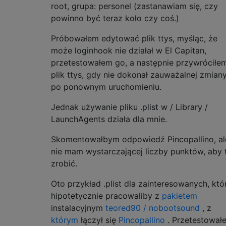
root, grupa: personel (zastanawiam się, czy
powinno być teraz koło czy coś.)
Próbowałem edytować plik ttys, myśląc, że
może loginhook nie działał w El Capitan,
przetestowałem go, a następnie przywróciłe
plik ttys, gdy nie dokonał zauważalnej zmian
po ponownym uruchomieniu.
Jednak używanie pliku .plist w / Library /
LaunchAgents działa dla mnie.
Skomentowałbym odpowiedź Pincopallino, al
nie mam wystarczającej liczby punktów, aby 
zrobić.
Oto przykład .plist dla zainteresowanych, któ
hipotetycznie pracowaliby z
pakietem
instalacyjnym
teored90 / nobootsound
, z
którym
łączył się
Pincopallino
. Przetestował