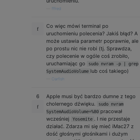
uruchomieniu.
—
fffred
Co więc mówi terminal po
uruchomieniu polecenia? Jakiś błąd? A
może ustawia parametr poprawnie, ale
po prostu nic nie robi (tj. Sprawdza,
czy polecenie w ogóle coś zrobiło,
uruchamiając go
sudo nvram -p | grep
lub coś takiego)
SystemAudioVolume
—
Oarfish
6
Apple musi być bardzo dumne z tego
cholernego dźwięku.
sudo nvram
pracował
SystemAudioVolume=%80
wcześniej
. I nie przestaje
Yosemite
działać. Zdarza mi się mieć iMac27 z
dość głośnymi głośnikami i dużym