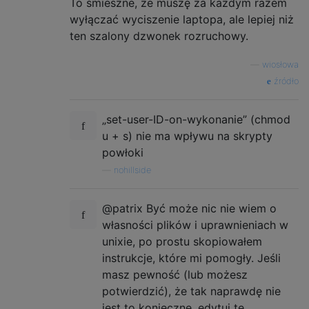
To śmieszne, że muszę za każdym razem
wyłączać wyciszenie laptopa, ale lepiej niż
ten szalony dzwonek rozruchowy.
—
wiosłowa
źródło
„set-user-ID-on-wykonanie” (chmod
u + s) nie ma wpływu na skrypty
powłoki
—
nohillside
@patrix Być może nic nie wiem o
własności plików i uprawnieniach w
unixie, po prostu skopiowałem
instrukcje, które mi pomogły. Jeśli
masz pewność (lub możesz
potwierdzić), że tak naprawdę nie
jest to konieczne, edytuj tę