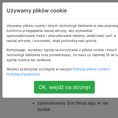
Apple
Tagi
Account
Używamy plików cookie
Wyłącz dźwięk
Używamy plików cookie i innych technologii śledzenia w celu popraw
komfortu przeglądania naszej witryny, aby wyświetlać
spersonalizowane treści i ukierunkowane reklamy, analizować ruch w
uruchamiania OS X
naszej witrynie, i zrozumieć, skąd pochodzą nasi goście.
Kontynuując, wyrażasz zgodę na korzystanie z plików cookie i innych
technologii śledzenia oraz potwierdzasz, że masz co najmniej 16 lat l
Jak mogę na
stałe
wyłączyć dźwięk
25
zgodę rodzica lub opiekuna.
startowy (lub gong) w Yosemite?
Możesz przeczytać szczegóły w naszym
Polityka plików cookie
i
Polityka prywatności
.
(Używam 13-calowego MacBooka Pro z
końca 2014 roku)
OK, wejdź na stronę!
Wypróbowałem już kilka opcji tu i tam:
zainstalowany StartNinja.app => nie
działał