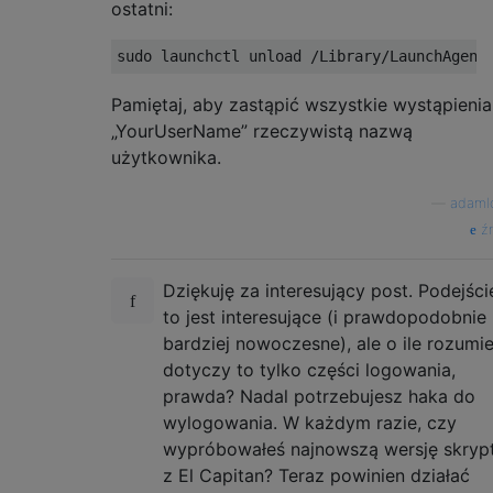
ostatni:
Pamiętaj, aby zastąpić wszystkie wystąpienia
„YourUserName” rzeczywistą nazwą
użytkownika.
—
adaml
źr
Dziękuję za interesujący post. Podejści
to jest interesujące (i prawdopodobnie
bardziej nowoczesne), ale o ile rozumi
dotyczy to tylko części logowania,
prawda? Nadal potrzebujesz haka do
wylogowania. W każdym razie, czy
wypróbowałeś najnowszą wersję skryp
z El Capitan? Teraz powinien działać