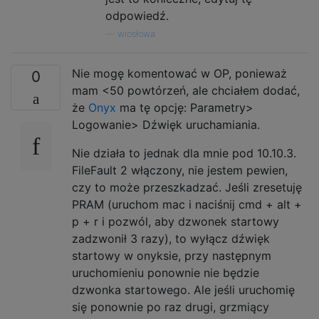
odpowiedź.
—
wiosłowa
Nie mogę komentować w OP, ponieważ
0
mam <50 powtórzeń, ale chciałem dodać,
że
Onyx
ma tę opcję: Parametry>
Logowanie> Dźwięk uruchamiania.
Nie działa to jednak dla mnie pod 10.10.3.
FileFault 2 włączony, nie jestem pewien,
czy to może przeszkadzać. Jeśli zresetuję
PRAM (uruchom mac i naciśnij cmd + alt +
p + r i pozwól, aby dzwonek startowy
zadzwonił 3 razy), to wyłącz dźwięk
startowy w onyksie, przy następnym
uruchomieniu ponownie nie będzie
dzwonka startowego. Ale jeśli uruchomię
się ponownie po raz drugi, grzmiący