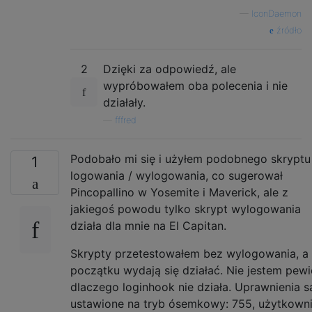
—
IconDaemon
źródło
2
Dzięki za odpowiedź, ale
wypróbowałem oba polecenia i nie
działały.
—
fffred
Podobało mi się i użyłem podobnego skryptu
1
logowania / wylogowania, co sugerował
Pincopallino w Yosemite i Maverick, ale z
jakiegoś powodu tylko skrypt wylogowania
działa dla mnie na El Capitan.
Skrypty przetestowałem bez wylogowania, a
początku wydają się działać. Nie jestem pewi
dlaczego loginhook nie działa. Uprawnienia s
ustawione na tryb ósemkowy: 755, użytkowni