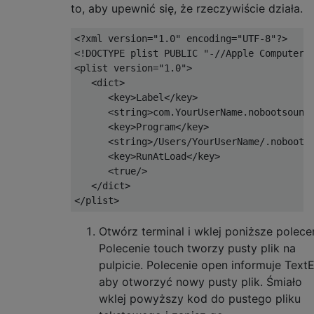
to, aby upewnić się, że rzeczywiście działa.
<?xml version="1.0" encoding="UTF-8"?>

<!DOCTYPE plist PUBLIC "-//Apple Computer//
<plist version="1.0">

   <dict>

      <key>Label</key>

      <string>com.YourUserName.nobootsound_
      <key>Program</key>

      <string>/Users/YourUserName/.nobootso
      <key>RunAtLoad</key>

      <true/>

   </dict>

Otwórz terminal i wklej poniższe polecen
Polecenie touch tworzy pusty plik na
pulpicie. Polecenie open informuje TextE
aby otworzyć nowy pusty plik. Śmiało
wklej powyższy kod do pustego pliku