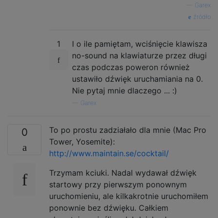
—
Garex
źródło
1
I o ile pamiętam, wciśnięcie klawisza
no-sound na klawiaturze przez długi
czas podczas poweron również
ustawiło dźwięk uruchamiania na 0.
Nie pytaj mnie dlaczego ... :)
—
Garex
To po prostu zadziałało dla mnie (Mac Pro
0
Tower, Yosemite):
http://www.maintain.se/cocktail/
Trzymam kciuki. Nadal wydawał dźwięk
startowy przy pierwszym ponownym
uruchomieniu, ale kilkakrotnie uruchomiłem
ponownie bez dźwięku. Całkiem