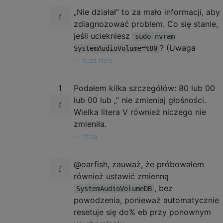
„Nie działał” to za mało informacji, aby
zdiagnozować problem. Co się stanie,
jeśli uciekniesz
sudo nvram
? (Uwaga
SystemAudioVolume=%80
—
duża litera
1
Podałem kilka szczegółów: 80 lub 00
lub 00 lub „” nie zmieniaj głośności.
Wielka litera V również niczego nie
zmieniła.
—
fffred
@oarfish, zauważ, że próbowałem
również ustawić zmienną
, bez
SystemAudioVolumeDB
powodzenia, ponieważ automatycznie
resetuje się do% eb przy ponownym