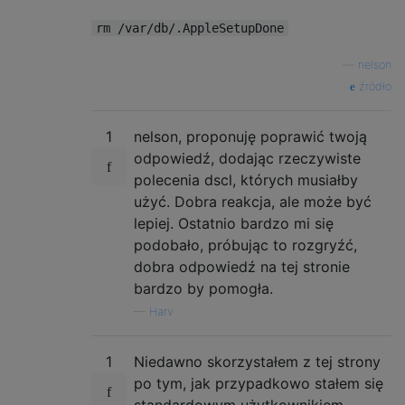
rm /var/db/.AppleSetupDone
—
nelson
źródło
1
nelson, proponuję poprawić twoją
odpowiedź, dodając rzeczywiste
polecenia dscl, których musiałby
użyć. Dobra reakcja, ale może być
lepiej. Ostatnio bardzo mi się
podobało, próbując to rozgryźć,
dobra odpowiedź na tej stronie
bardzo by pomogła.
—
Harv
1
Niedawno skorzystałem z tej strony
po tym, jak przypadkowo stałem się
standardowym użytkownikiem -