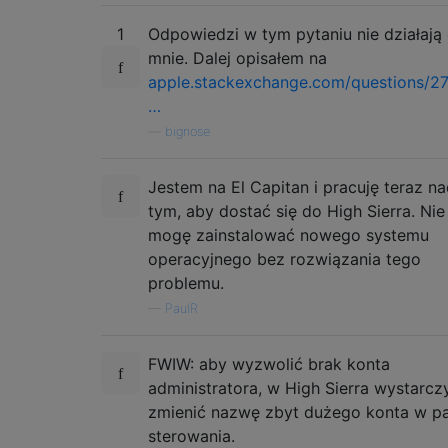
1
Odpowiedzi w tym pytaniu nie działają 
mnie. Dalej opisałem na
apple.stackexchange.com/questions/2
…
—
bignose
Jestem na El Capitan i pracuję teraz n
tym, aby dostać się do High Sierra. Nie
mogę zainstalować nowego systemu
operacyjnego bez rozwiązania tego
problemu.
—
PaulR
FWIW: aby wyzwolić brak konta
administratora, w High Sierra wystarcz
zmienić nazwę zbyt dużego konta w p
sterowania.