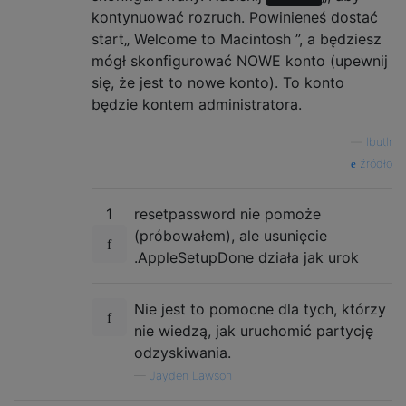
kontynuować rozruch. Powinieneś dostać
start„ Welcome to Macintosh ”, a będziesz
mógł skonfigurować NOWE konto (upewnij
się, że jest to nowe konto). To konto
będzie kontem administratora.
—
lbutlr
źródło
1
resetpassword nie pomoże
(próbowałem), ale usunięcie
.AppleSetupDone działa jak urok
Nie jest to pomocne dla tych, którzy
nie wiedzą, jak uruchomić partycję
odzyskiwania.
—
Jayden Lawson