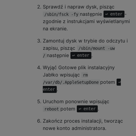
Sprawdź i napraw dysk, pisząc
następnie
-
/sbin/fsck -fy
↩ enter
zgodnie z instrukcjami wyświetlanymi
na ekranie.
Zamontuj dysk w trybie do odczytu i
zapisu, pisząc
/sbin/mount -uw
następnie
.
/
↩ enter
Wyjąć Gotowe plik instalacyjny
Jabłko wpisując
rm
potem
/var/db/.AppleSetupDone
↩
.
enter
Uruchom ponownie wpisując
potem
.
reboot
↩ enter
Zakończ proces instalacji, tworząc
nowe konto administratora.