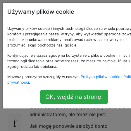
Apple
Tagi
Account
Używamy plików cookie
Nie mam konta
Używamy plików cookie i innych technologii śledzenia w celu popraw
komfortu przeglądania naszej witryny, aby wyświetlać spersonalizow
treści i ukierunkowane reklamy, analizować ruch w naszej witrynie, i
administratora na
zrozumieć, skąd pochodzą nasi goście.
moim komputerze
Kontynuując, wyrażasz zgodę na korzystanie z plików cookie i innych
technologii śledzenia oraz potwierdzasz, że masz co najmniej 16 lat l
zgodę rodzica lub opiekuna.
Mac
Możesz przeczytać szczegóły w naszym
Polityka plików cookie
i
Poli
prywatności
.
Na moim komputerze Mac mam 2 konta i oba
65
OK, wejdź na stronę!
normalnym kontem. Więc w tej chwili nie ma
konta administratora, tylko takie, które kiedy
administratorem, ale teraz nie jest.
Jak mogę ponownie założyć konto