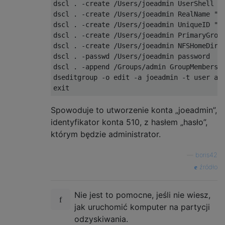
dscl . -create /Users/joeadmin UserShell /b
dscl . -create /Users/joeadmin RealName "Jo
dscl . -create /Users/joeadmin UniqueID "51
dscl . -create /Users/joeadmin PrimaryGroup
dscl . -create /Users/joeadmin NFSHomeDirec
dscl . -passwd /Users/joeadmin password 

dscl . -append /Groups/admin GroupMembershi
dseditgroup -o edit -a joeadmin -t user adm
Spowoduje to utworzenie konta „joeadmin”,
identyfikator konta 510, z hasłem „hasło”,
którym będzie administrator.
—
boris42
źródło
Nie jest to pomocne, jeśli nie wiesz,
jak uruchomić komputer na partycji
odzyskiwania.