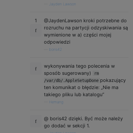
—
Jayden Lawson
1
@JaydenLawson kroki potrzebne do
rozruchu na partycji odzyskiwania są
wymienione w a) części mojej
odpowiedzi
—
boris42
wykonywania tego polecenia w
sposób sugerowany)
rm
pokazujący
/var/db/.AppleSetupDone
ten komunikat o błędzie: „Nie ma
takiego pliku lub katalogu”
—
Hemang
@ boris42 dzięki. Być może należy
go dodać w sekcji 1.