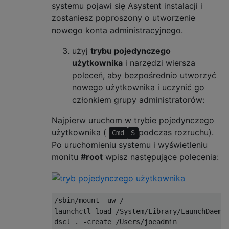
systemu pojawi się Asystent instalacji i
zostaniesz poproszony o utworzenie
nowego konta administracyjnego.
użyj
trybu pojedynczego
użytkownika
i narzędzi wiersza
poleceń, aby bezpośrednio utworzyć
nowego użytkownika i uczynić go
członkiem grupy administratorów:
Najpierw uruchom w trybie pojedynczego
użytkownika (
podczas rozruchu).
Cmd
S
Po uruchomieniu systemu i wyświetleniu
monitu
#root
wpisz następujące polecenia:
/sbin/mount -uw /

launchctl load /System/Library/LaunchDaemon
dscl . -create /Users/joeadmin
