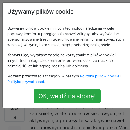
Apple
Tagi
Account
Używamy plików cookie
Dlaczego proces
Używamy plików cookie i innych technologii śledzenia w celu
poprawy komfortu przeglądania naszej witryny, aby wyświetlać
spersonalizowane treści i ukierunkowane reklamy, analizować ruch
internetowy jest
w naszej witrynie, i zrozumieć, skąd pochodzą nasi goście.
aktywny, nawet jeśli
Kontynuując, wyrażasz zgodę na korzystanie z plików cookie i
innych technologii śledzenia oraz potwierdzasz, że masz co
najmniej 16 lat lub zgodę rodzica lub opiekuna.
Safari nie jest
Możesz przeczytać szczegóły w naszym
Polityka plików cookie
i
otwarte?
Polityka prywatności
.
OK, wejdź na stronę!
Zauważyłem, że nawet gdy Safari jest
20
zamknięte, wiele procesów sieciowych jest
aktywnych, a procesy te są aktywne nawet
po ponownym uruchomieniu komputera Mac.