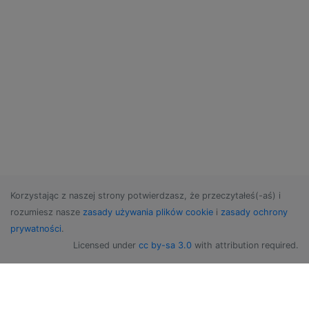
Korzystając z naszej strony potwierdzasz, że przeczytałeś(-aś) i
rozumiesz nasze
zasady używania plików cookie
i
zasady ochrony
prywatności
.
Licensed under
cc by-sa 3.0
with attribution required.