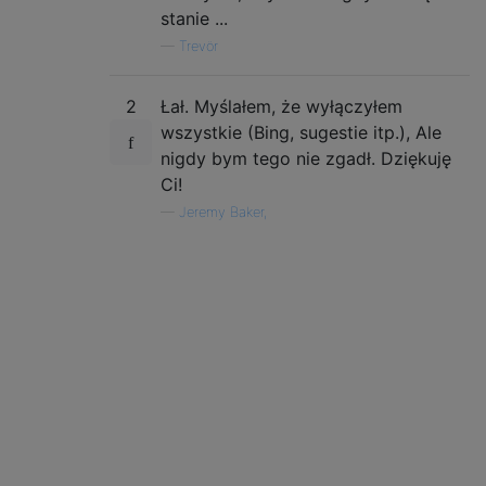
stanie ...
—
Trevör
2
Łał. Myślałem, że wyłączyłem
wszystkie (Bing, sugestie itp.), Ale
nigdy bym tego nie zgadł. Dziękuję
Ci!
—
Jeremy Baker,