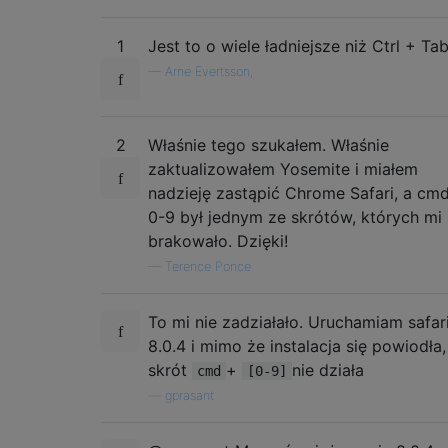
1
Jest to o wiele ładniejsze niż Ctrl + Tab
—
Arne Evertsson,
2
Właśnie tego szukałem. Właśnie
zaktualizowałem Yosemite i miałem
nadzieję zastąpić Chrome Safari, a cm
0-9 był jednym ze skrótów, których mi
brakowało. Dzięki!
—
Terence Ponce
To mi nie zadziałało. Uruchamiam safar
8.0.4 i mimo że instalacja się powiodła,
skrót
+
nie działa
cmd
[0-9]
—
gprasant