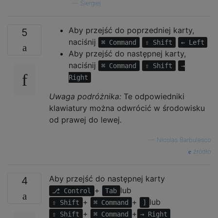
—
Siergiej
Aby przejść do poprzedniej karty,
5
naciśnij
⌘ Command
⇧ Shift
← Left
Aby przejść do następnej karty,
naciśnij
⌘ Command
⇧ Shift
→
Right
Uwaga podróżnika:
Te odpowiedniki
klawiatury można odwrócić w środowisku
od prawej do lewej.
—
Nicolas Barbulesco
źródło
Aby przejść do następnej karty
4
+
lub
⎇ Control
Tab
+
+
lub
⇧ Shift
⌘ Command
]
+
+
⇧ Shift
⌘ Command
→ Right