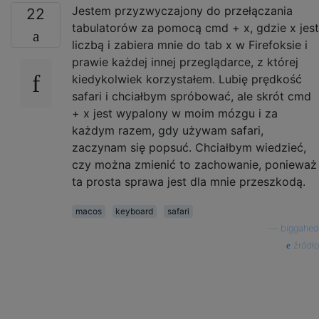
Jestem przyzwyczajony do przełączania
22
tabulatorów za pomocą cmd + x, gdzie x jest
liczbą i zabiera mnie do tab x w Firefoksie i
prawie każdej innej przeglądarce, z której
kiedykolwiek korzystałem. Lubię prędkość
safari i chciałbym spróbować, ale skrót cmd
+ x jest wypalony w moim mózgu i za
każdym razem, gdy używam safari,
zaczynam się popsuć. Chciałbym wiedzieć,
czy można zmienić to zachowanie, ponieważ
ta prosta sprawa jest dla mnie przeszkodą.
macos
keyboard
safari
—
biggahed
źródło