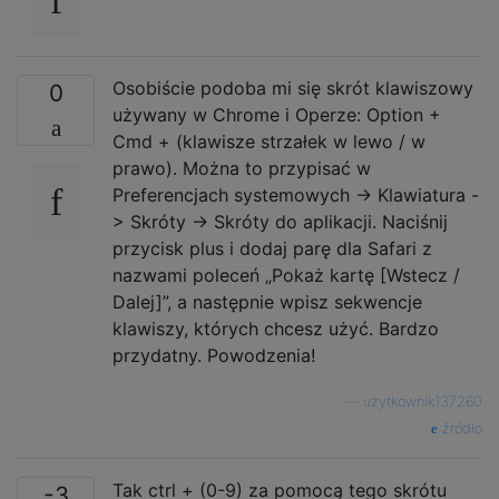
Osobiście podoba mi się skrót klawiszowy
0
używany w Chrome i Operze: Option +
Cmd + (klawisze strzałek w lewo / w
prawo). Można to przypisać w
Preferencjach systemowych -> Klawiatura -
> Skróty -> Skróty do aplikacji. Naciśnij
przycisk plus i dodaj parę dla Safari z
nazwami poleceń „Pokaż kartę [Wstecz /
Dalej]”, a następnie wpisz sekwencje
klawiszy, których chcesz użyć. Bardzo
przydatny. Powodzenia!
—
użytkownik137260
źródło
Tak ctrl + (0-9) za pomocą tego skrótu
-3