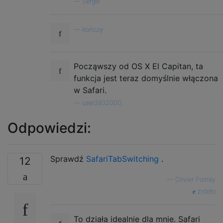
—
Sergei
—
Kończę
Począwszy od OS X El Capitan, ta
funkcja jest teraz domyślnie włączona
w Safari.
—
user3932000,
Odpowiedzi:
Sprawdź
SafariTabSwitching
.
12
—
Olivier Poitrey
źródło
To działa idealnie dla mnie. Safari