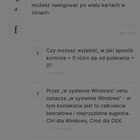
możesz nawigować po wielu kartach w
oknach
—
venu
źródło
Czy możesz wyjaśnić, w jaki sposób
kontrola + 0 różni się od polecenia +
0?
—
bmike
Przez „w systemie Windows” venu
oznacza „w systemie Windows” - w
tym kontekście jest to całkowicie
bezcelowa i nieprzydatna sugestia.
Ctrl dla Windows, Cmd dla OSX.
—
Thromordyn,