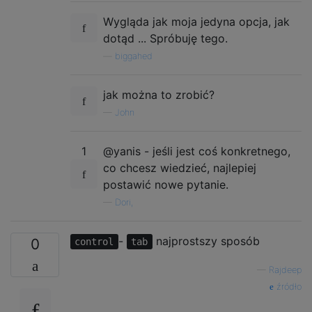
Wygląda jak moja jedyna opcja, jak
dotąd ... Spróbuję tego.
—
biggahed
jak można to zrobić?
—
John
1
@yanis - jeśli jest coś konkretnego,
co chcesz wiedzieć, najlepiej
postawić nowe pytanie.
—
Dori,
-
najprostszy sposób
0
control
tab
—
Rajdeep
źródło