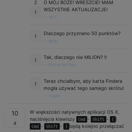
2
O MÓJ BOŻE! WRESZCIE! MAM
WSZYSTKIE AKTUALIZACJE!
—
Ian C.
Dlaczego przyznano 50 punktów?
—
głosy
Tak, dlaczego nie MILION? !!
—
Michiel de Mare,
Teraz chciałbym, aby karta Findera
mogła używać tego samego skrótu!
—
huggie
W większości natywnych aplikacji OS X,
10
naciśnięcia klawiszy
-
-
i
Cmd
Shift
[
-
-
będą kolejno przełączać
Cmd
Shift
]