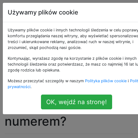
Apple
Tagi
Account
Używamy plików cookie
Jak mogę utworzyć
Używamy plików cookie i innych technologii śledzenia w celu popraw
komfortu przeglądania naszej witryny, aby wyświetlać spersonalizow
treści i ukierunkowane reklamy, analizować ruch w naszej witrynie, i
zakładkę Safari cmd
zrozumieć, skąd pochodzą nasi goście.
+ klawisz skrótu do
Kontynuując, wyrażasz zgodę na korzystanie z plików cookie i innych
technologii śledzenia oraz potwierdzasz, że masz co najmniej 16 lat l
zgodę rodzica lub opiekuna.
numeru zamiast
Możesz przeczytać szczegóły w naszym
Polityka plików cookie
i
Poli
otwierać zakładkę
prywatności
.
OK, wejdź na stronę!
związaną z tym
numerem?