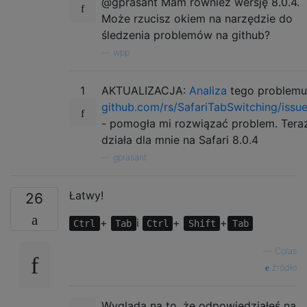
@gprasant Mam również wersję 8.0.4.
Może rzucisz okiem na narzędzie do
śledzenia problemów na github?
—
wpp
1
AKTUALIZACJA:
Analiza
tego problemu
github.com/rs/SafariTabSwitching/issu
- pomogła mi rozwiązać problem. Tera
działa dla mnie na Safari 8.0.4
—
gprasant
Łatwy!
26
+
i
+
+
Ctrl
Tab
Ctrl
Shift
Tab
—
Colas
źródło
Wygląda na to, że odpowiedziałeś na