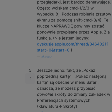
przeglądarki, jest bardzo denerwujące.
Często wciskam cmd-1/2/3 w
wypadku (tj. Podczas robienia zrzutów
ekranu za pomocą shift-cmd-3/4). Te
klucze NAPRAWDĘ powinny zostać
ponownie przypisane przez Apple. Zła
funkcja. (Nie jestem jedyny:
dyskusje.apple.com/thread/3464021?
start=0&tstart=0
)
—
akauppi
5
Jeszcze jedno: fakt, że „Pokaż
poprzednią kartę” i „Pokaż następną
kartę” są obecne w menu Safari,
oznacza, że ​​możesz przypisać
dowolne
skróty do zmiany zakładek w
Preferencjach systemowych
(Klawiatura-> Skróty)