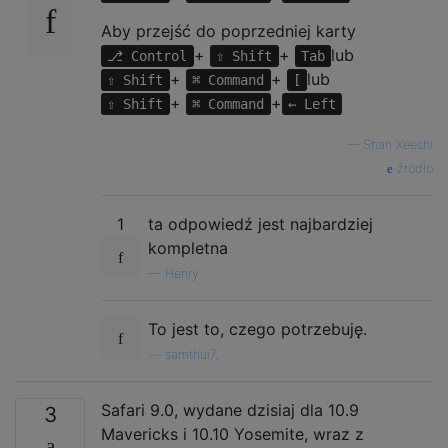
Aby przejść do poprzedniej karty
+
+
lub
⎇ Control
⇧ Shift
Tab
+
+
lub
⇧ Shift
⌘ Command
[
+
+
⇧ Shift
⌘ Command
← Left
—
Shan Xeeshi
źródło
1
ta odpowiedź jest najbardziej
kompletna
—
Henry
To jest to, czego potrzebuję.
—
samthui7,
Safari 9.0, wydane dzisiaj dla 10.9
3
Mavericks i 10.10 Yosemite, wraz z