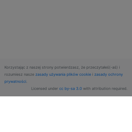
Korzystając z naszej strony potwierdzasz, że przeczytałeś(-aś) i
rozumiesz nasze
zasady używania plików cookie
i
zasady ochrony
prywatności
.
Licensed under
cc by-sa 3.0
with attribution required.