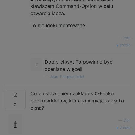
klawiszem Command-Option w celu
otwarcia łącza.
To nieudokumentowane.
—
cde
źródło
Dobry chwyt To powinno być
oceniane więcej!
—
Jean-Philippe Pellet
Co z ustawieniem zakładek 0-9 jako
2
bookmarkletów, które zmieniają zakładki
okna?
—
Dori
źródło