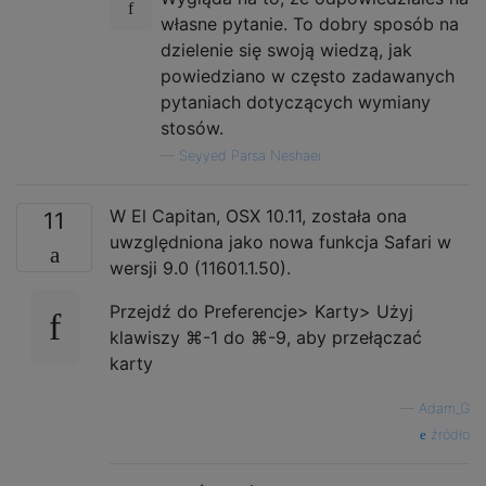
własne pytanie. To dobry sposób na
dzielenie się swoją wiedzą, jak
powiedziano w często zadawanych
pytaniach dotyczących wymiany
stosów.
—
Seyyed Parsa Neshaei
W El Capitan, OSX 10.11, została ona
11
uwzględniona jako nowa funkcja Safari w
wersji 9.0 (11601.1.50).
Przejdź do Preferencje> Karty> Użyj
klawiszy ⌘-1 do ⌘-9, aby przełączać
karty
—
Adam_G
źródło