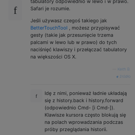
tabulatory odpowiednio w lewo i w prawo.
Safari je rozumie.
Jeśli używasz czegoś takiego jak
BetterTouchTool
, możesz przypisywać
gesty (takie jak przesunięcie trzema
palcami w lewo lub w prawo) do tych
naciśnięć klawiszy i przełączać tabulatory
na większości OS X.
—
Keith B.
źródło
Idę z nimi, ponieważ ładnie układają
się z history.back i history.forward
(odpowiednio Cmd- [i Cmd-]).
Klawisze kursora często blokują się
na polach wprowadzania podczas
próby przeglądania historii.