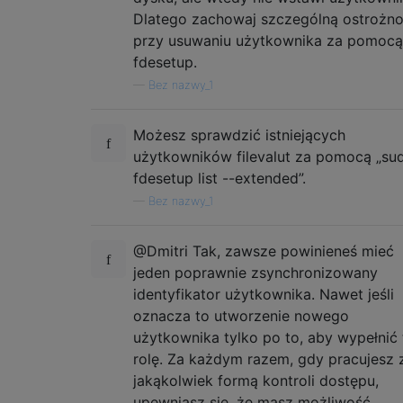
Dlatego zachowaj szczególną ostrożn
przy usuwaniu użytkownika za pomocą
fdesetup.
—
Bez nazwy_1
Możesz sprawdzić istniejących
użytkowników filevalut za pomocą „su
fdesetup list --extended”.
—
Bez nazwy_1
@Dmitri Tak, zawsze powinieneś mieć
jeden poprawnie zsynchronizowany
identyfikator użytkownika. Nawet jeśli
oznacza to utworzenie nowego
użytkownika tylko po to, aby wypełnić 
rolę. Za każdym razem, gdy pracujesz 
jakąkolwiek formą kontroli dostępu,
upewniasz się, że masz możliwość