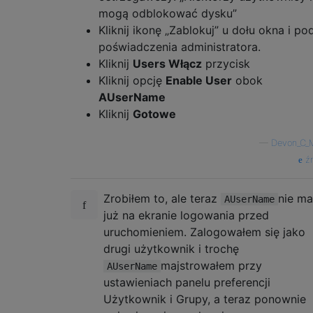
mogą odblokować dysku”
Kliknij ikonę „Zablokuj” u dołu okna i po
poświadczenia administratora.
Kliknij
Users Włącz
przycisk
Kliknij opcję
Enable User
obok
AUserName
Kliknij
Gotowe
—
Devon_C_M
źr
Zrobiłem to, ale teraz
nie ma
AUserName
już na ekranie logowania przed
uruchomieniem. Zalogowałem się jako
drugi użytkownik i trochę
majstrowałem przy
AUserName
ustawieniach panelu preferencji
Użytkownik i Grupy, a teraz ponownie