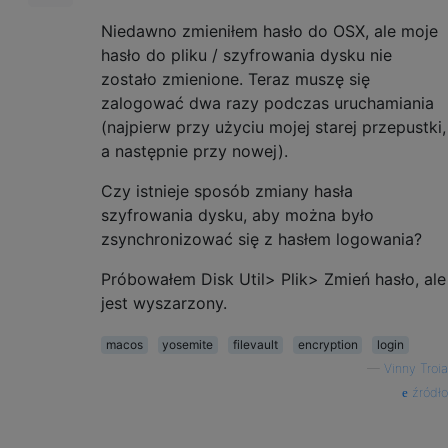
Niedawno zmieniłem hasło do OSX, ale moje
hasło do pliku / szyfrowania dysku nie
zostało zmienione. Teraz muszę się
zalogować dwa razy podczas uruchamiania
(najpierw przy użyciu mojej starej przepustki,
a następnie przy nowej).
Czy istnieje sposób zmiany hasła
szyfrowania dysku, aby można było
zsynchronizować się z hasłem logowania?
Próbowałem Disk Util> Plik> Zmień hasło, ale
jest wyszarzony.
macos
yosemite
filevault
encryption
login
—
Vinny Troia
źródło