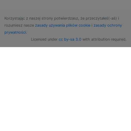
Korzystając z naszej strony potwierdzasz, że przeczytałeś(-aś) i
rozumiesz nasze
zasady używania plików cookie
i
zasady ochrony
prywatności
.
Licensed under
cc by-sa 3.0
with attribution required.