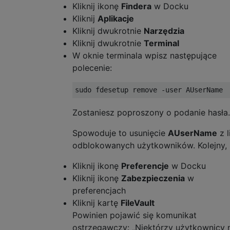
Kliknij ikonę
Findera
w Docku
Kliknij
Aplikacje
Kliknij dwukrotnie
Narzędzia
Kliknij dwukrotnie
Terminal
W oknie terminala wpisz następujące
polecenie:
Zostaniesz poproszony o podanie hasła.
Spowoduje to usunięcie
AUserName
z l
odblokowanych użytkowników. Kolejny,
Kliknij ikonę
Preferencje
w Docku
Kliknij ikonę
Zabezpieczenia
w
preferencjach
Kliknij kartę
FileVault
Powinien pojawić się komunikat
ostrzegawczy: „Niektórzy użytkownicy 