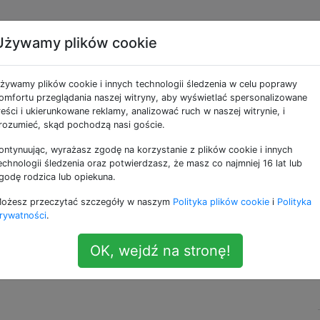
Używamy plików cookie
 wszystkimi losowymi
żywamy plików cookie i innych technologii śledzenia w celu poprawy
logu DCIM na iPhone'a?
omfortu przeglądania naszej witryny, aby wyświetlać spersonalizowane
reści i ukierunkowane reklamy, analizować ruch w naszej witrynie, i
rozumieć, skąd pochodzą nasi goście.
ontynuując, wyrażasz zgodę na korzystanie z plików cookie i innych
 w 17 pozornie losowo wybranych folderach w katalogu D
echnologii śledzenia oraz potwierdzasz, że masz co najmniej 16 lat lub
godę rodzica lub opiekuna.
ożesz przeczytać szczegóły w naszym
Polityka plików cookie
i
Polityka
szukiwanie wszystkich tych katalogów jest dość bolesne, 
rywatności
.
m.
OK, wejdź na stronę!
bi i czy mogę to zatrzymać?