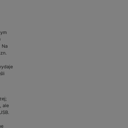
wnym
)
. Na
zn.
wydaje
śli
zej;
 ale
USB.
ne