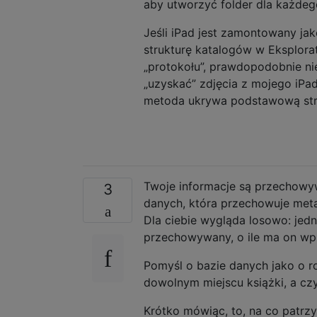
aby utworzyć folder dla każdeg
Jeśli iPad jest zamontowany ja
strukturę katalogów w Eksplorat
„protokołu”, prawdopodobnie ni
„uzyskać” zdjęcia z mojego iPad
metoda ukrywa podstawową str
Twoje informacje są przechowyw
3
danych, która przechowuje metad
Dla ciebie wygląda losowo: jedna
przechowywany, o ile ma on wp
Pomyśl o bazie danych jako o ro
dowolnym miejscu książki, a czyt
Krótko mówiąc, to, na co patrzys