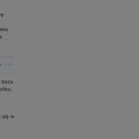
tę
 aby
a
MrWhite
źródło
e baza
liku.
 się w