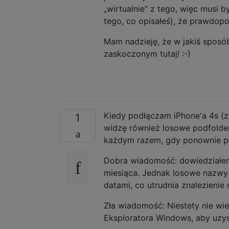
„wirtualnie” z tego, więc musi 
tego, co opisałeś), że prawdopo
Mam nadzieję, że w jakiś sposób
zaskoczonym tutaj! :-)
Kiedy podłączam iPhone'a 4s (
1
widzę również losowe podfolder
każdym razem, gdy ponownie p
Dobra wiadomość: dowiedziałem 
miesiąca. Jednak losowe nazwy p
datami, co utrudnia znalezienie
Zła wiadomość: Niestety nie wi
Eksploratora Windows, aby uzys