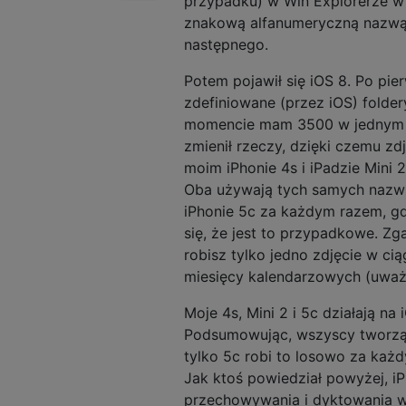
przypadku) w Win Explorerze w 
znakową alfanumeryczną nazwą 
następnego.
Potem pojawił się iOS 8. Po pie
zdefiniowane (przez iOS) folde
momencie mam 3500 w jednym z 
zmienił rzeczy, dzięki czemu z
moim iPhonie 4s i iPadzie Mini 
Oba używają tych samych nazw f
iPhonie 5c za każdym razem, gd
się, że jest to przypadkowe. Zga
robisz tylko jedno zdjęcie w ci
miesięcy kalendarzowych (uwa
Moje 4s, Mini 2 i 5c działają na
Podsumowując, wszyscy tworzą 
tylko 5c robi to losowo za ka
Jak ktoś powiedział powyżej, 
przechowywania i dyktowania ws