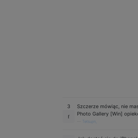
3
Szczerze mówiąc, nie masz
Photo Gallery [Win] opiek
—
Tetsujin,