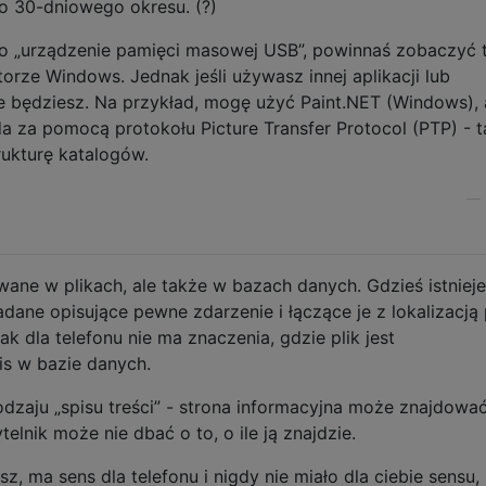
o 30-dniowego okresu. (?)
ko „urządzenie pamięci masowej USB”, powinnaś zobaczyć 
orze Windows. Jednak jeśli używasz innej aplikacji lub
e będziesz. Na przykład, mogę użyć Paint.NET (Windows),
a za pomocą protokołu Picture Transfer Protocol (PTP) - t
ukturę katalogów.
—
ane w plikach, ale także w bazach danych. Gdzieś istniej
ane opisujące pewne zdarzenie i łączące je z lokalizacją p
k dla telefonu nie ma znaczenia, gdzie plik jest
is w bazie danych.
dzaju „spisu treści” - strona informacyjna może znajdować
elnik może nie dbać o to, o ile ją znajdzie.
z, ma sens dla telefonu i nigdy nie miało dla ciebie sensu,