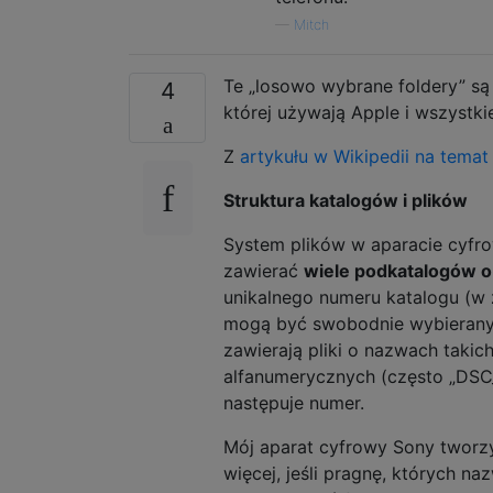
—
Mitch
Te „losowo wybrane foldery” s
4
której używają Apple i wszystk
Z
artykułu w Wikipedii na tema
Struktura katalogów i plików
System plików w aparacie cyfr
zawierać
wiele podkatalogów o
unikalnego numeru katalogu (w 
mogą być swobodnie wybieranym 
zawierają pliki o nazwach takic
alfanumerycznych (często „DSC_”
następuje numer.
Mój aparat cyfrowy Sony tworz
więcej, jeśli pragnę, których n