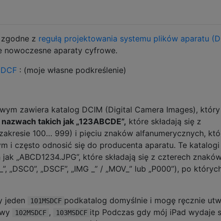
ą zgodne z
regułą projektowania systemu plików aparatu (D
ie nowoczesne aparaty cyfrowe.
t DCF
: (moje własne podkreślenie)
owym zawiera katalog DCIM (Digital Camera Images), któr
 nazwach takich jak „123ABCDE”,
które składają się z
zakresie 100… 999) i pięciu znaków alfanumerycznych, któ
i często odnosić się do producenta aparatu. Te katalogi
h jak „ABCD1234.JPG”, które składają się z czterech znakó
, „DSC0”, „DSCF”, „IMG _” / „MOV_” lub „P000”), po któryc
y jeden
podkatalog domyślnie i mogę ręcznie ut
101MSDCF
azwy
,
itp Podczas gdy mój iPad wydaje s
102MSDCF
103MSDCF