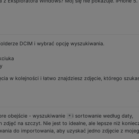
a z Eksploratora Windows? Mój się nie pokazuje. iPhone 5.
folderze DCIM i wybrać opcję wyszukiwania.
kciuka
y
ia w kolejności i łatwo znajdziesz zdjęcie, którego szuka
obre obejście - wyszukiwanie
i sortowanie według daty,
*
zdjęć na szczyt. Nie jest to idealne, ale lepsze niż konie
ania do importowania, aby uzyskać jedno zdjęcie z moje