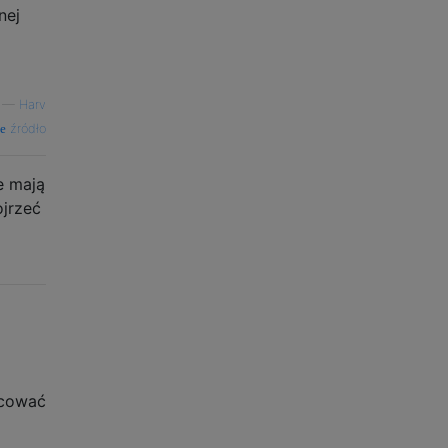
nej
—
Harv
źródło
e mają
ojrzeć
acować
m