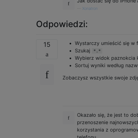
Jak dostać się do iPhone'
—
Xonatron
Odpowiedzi:
Wystarczy umieścić się w 
15
Szukaj
*.*
Wybierz widok paznokcia 
Sortuj wyniki według nazw
Zobaczysz wszystkie swoje zdjęc
Okazało się, że jest to d
przenoszenie najnowszych 
korzystania z oprogramow
telefonu.