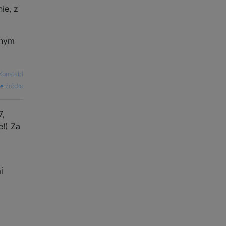
ie, z
ynym
Konstabl
źródło
,
!) Za
i