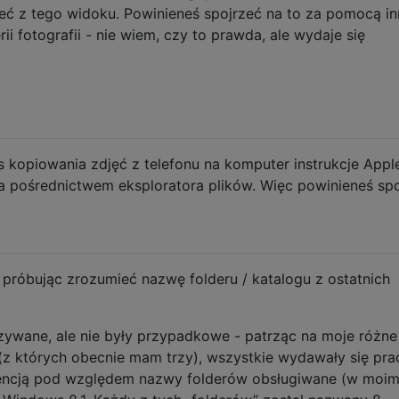
zeć z tego widoku. Powinieneś spojrzeć na to za pomocą in
rii fotografii - nie wiem, czy to prawda, ale wydaje się
 kopiowania zdjęć z telefonu na komputer instrukcje Appl
a pośrednictwem eksploratora plików. Więc powinieneś sp
 próbując zrozumieć nazwę folderu / katalogu z ostatnich
zywane, ale nie były przypadkowe - patrząc na moje różne
 (z których obecnie mam trzy), wszystkie wydawały się pr
wencją pod względem nazwy folderów obsługiwane (w moi