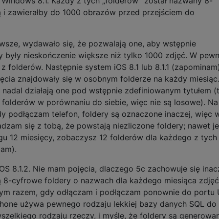
Windows 8.1. Każdy z tych „folderów” został nazwany 8-
i zawierałby do 1000 obrazów przed przejściem do
rwsze, wydawało się, że pozwalają one, aby wstępnie
ry były nieskończenie większe niż tylko 1000 zdjęć. W pe
folderów. Następnie system iOS 8.1 lub 8.1.1 (zapominam
djęcia znajdowały się w osobnym folderze na każdy miesiąc
2 nadal działają one pod wstępnie zdefiniowanym tytułem (t
olderów w porównaniu do siebie, więc nie są losowe). Na
y podłączam telefon, foldery są oznaczone inaczej, więc 
dzam się z tobą, że powstają niezliczone foldery; nawet je
ągu 12 miesięcy, zobaczysz 12 folderów dla każdego z tych
żam).
 iOS 8.1.2. Nie mam pojęcia, dlaczego 5c zachowuje się inac
8-cyfrowe foldery o nazwach dla każdego miesiąca zdjęć,
żdym razem, gdy odłączam i podłączam ponownie do portu 
iPhone używa pewnego rodzaju lekkiej bazy danych SQL do
zelkiego rodzaju rzeczy, i myślę, że foldery są generowa