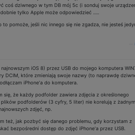
być coś dziwnego w tym DB mój 5c (i sonduj swoje urządzen
dobnie tylko Apple może odpowiedzieć .....
 to pomoże, jeśli nic innego się nie zgadza, nie jesteś jed
—
z najnowszym iOS 8) przez USB do mojego komputera WIN7
y DCIM, które zmieniają swoje nazwy (to naprawdę dziwne
odłączam iPhone'a do komputera.
się, że każdy podfolder zawiera zdjęcia z określonego
lików podfolderów (3 cyfry, 5 liter) nie korelują z żadnym
 najnowszych zdjęć, np.
em też, jak pozbyć się danego problemu, gdy korzystam z
kać bezpośredni dostęp do zdjęć iPhone'a przez USB.