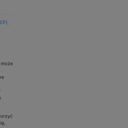
CF),
y może
re
w
h
worzyć
ię,