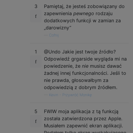
3
Pamiętaj, że jesteś zobowiązany do
zapewnienia
pewnego
rodzaju
dodatkowych funkcji w zamian za
„darowizny”
—
Cofnij
1
@Undo Jakie jest twoje źródło?
Odpowiedź grgarside wygląda mi na
powiedzenie, że
nie
musisz dawać
żadnej innej funkcjonalności. Jeśli to
nie prawda, głosowałbym za
odpowiedzią z dobrym źródłem.
—
Kevin - Przywróć Monikę
5
FWIW moja aplikacja z tą funkcją
została zatwierdzona przez Apple.
Musiałem zapewnić ekran aplikacji.
Podałem tylko ekran wyskakującego