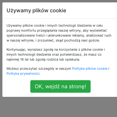
Apple
Tagi
Account
Używamy plików cookie
„Kup mi kawę” jako
Używamy plików cookie i innych technologii śledzenia w celu
poprawy komfortu przeglądania naszej witryny, aby wyświetlać
spersonalizowane treści i ukierunkowane reklamy, analizować ruch
zakup w aplikacji?
w naszej witrynie, i zrozumieć, skąd pochodzą nasi goście.
Kontynuując, wyrażasz zgodę na korzystanie z plików cookie i
innych technologii śledzenia oraz potwierdzasz, że masz co
Czy Apple toleruje funkcję „kup mi kawę”
19
najmniej 16 lat lub zgodę rodzica lub opiekuna.
jako zakup w aplikacji?
Możesz przeczytać szczegóły w naszym
Polityka plików cookie
i
Polityka prywatności
.
ios-appstore
in-app-purchase
—
Matthieu Riegler
OK, wejdź na stronę!
źródło