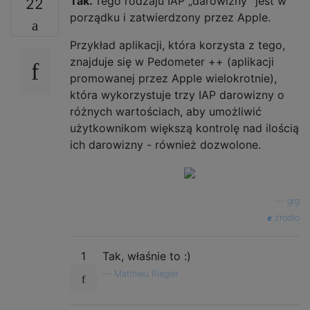
Tak.
Tego rodzaju IAP „darowizny” jest w
22
porządku i zatwierdzony przez Apple.
Przykład aplikacji, która korzysta z tego,
znajduje się w Pedometer ++ (aplikacji
promowanej przez Apple wielokrotnie),
która wykorzystuje trzy IAP darowizny o
różnych wartościach, aby umożliwić
użytkownikom większą kontrolę nad ilością
ich darowizny - również dozwolone.
—
grg
źródło
1
Tak, właśnie to :)
—
Matthieu Riegler