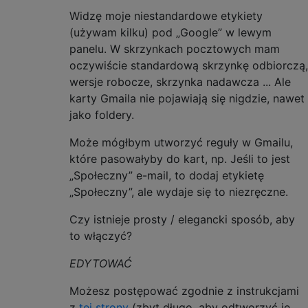
Widzę moje niestandardowe etykiety
(używam kilku) pod „Google” w lewym
panelu. W skrzynkach pocztowych mam
oczywiście standardową skrzynkę odbiorczą,
wersje robocze, skrzynka nadawcza ... Ale
karty Gmaila nie pojawiają się nigdzie, nawet
jako foldery.
Może mógłbym utworzyć reguły w Gmailu,
które pasowałyby do kart, np. Jeśli to jest
„Społeczny” e-mail, to dodaj etykietę
„Społeczny”, ale wydaje się to niezręczne.
Czy istnieje prosty / elegancki sposób, aby
to włączyć?
EDYTOWAĆ
Możesz postępować zgodnie z instrukcjami
z
tej strony
(zbyt długo, aby odtworzyć je