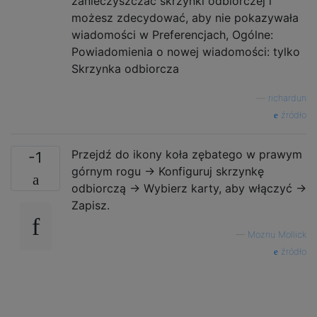
zanieczyszczać skrzynki odbiorczej i
możesz zdecydować, aby nie pokazywała
wiadomości w Preferencjach, Ogólne:
Powiadomienia o nowej wiadomości: tylko
Skrzynka odbiorcza
—
richardun
źródło
Przejdź do ikony koła zębatego w prawym
-1
górnym rogu → Konfiguruj skrzynkę
odbiorczą → Wybierz karty, aby włączyć →
Zapisz.
—
Moznu Mollick
źródło