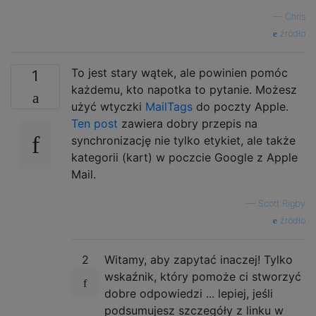
—
Chris
źródło
To jest stary wątek, ale powinien pomóc
1
każdemu, kto napotka to pytanie. Możesz
użyć wtyczki
MailTags
do poczty Apple.
Ten post
zawiera dobry przepis na
synchronizację nie tylko etykiet, ale także
kategorii (kart) w poczcie Google z Apple
Mail.
—
Scott Rigby
źródło
2
Witamy, aby zapytać inaczej! Tylko
wskaźnik, który pomoże ci stworzyć
dobre odpowiedzi ... lepiej, jeśli
podsumujesz szczegóły z linku w