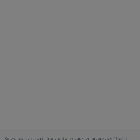
Korzystając z naszej strony potwierdzasz, że przeczytałeś(-aś) i