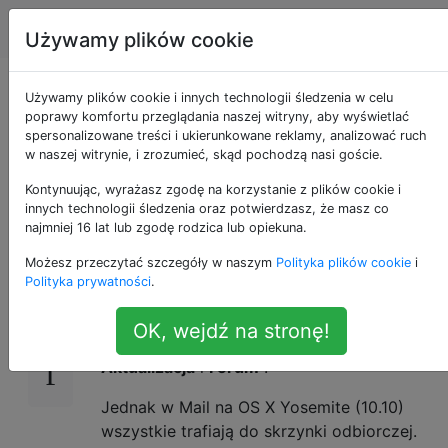
Apple
Tagi
Account
Używamy plików cookie
Jak uzyskać
Używamy plików cookie i innych technologii śledzenia w celu
poprawy komfortu przeglądania naszej witryny, aby wyświetlać
spersonalizowane treści i ukierunkowane reklamy, analizować ruch
kategorie Gmaila w
w naszej witrynie, i zrozumieć, skąd pochodzą nasi goście.
aplikacji MacOS Mail?
Kontynuując, wyrażasz zgodę na korzystanie z plików cookie i
innych technologii śledzenia oraz potwierdzasz, że masz co
najmniej 16 lat lub zgodę rodzica lub opiekuna.
Możesz przeczytać szczegóły w naszym
Polityka plików cookie
i
Korzystam z domyślnej skrzynki odbiorczej
13
Polityka prywatności
.
Gmaila, w której wiadomości e-mail są
magicznie zapisywane w odpowiedniej
OK, wejdź na stronę!
zakładce:
Podstawowa
,
Społecznościowa
,
Aktualizacja
i
Forum
.
Jednak w Mail na OS X Yosemite (10.10)
wszystkie trafiają do skrzynki odbiorczej.