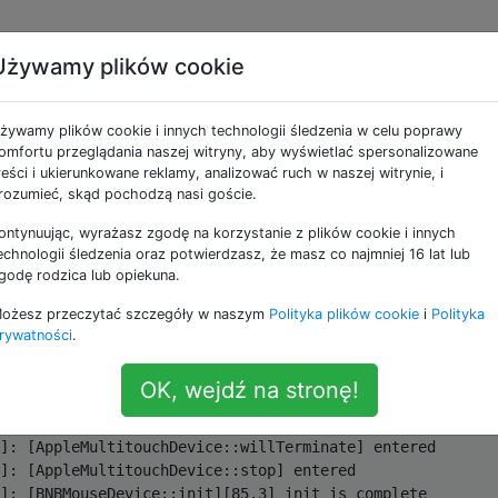
Używamy plików cookie
semite i impreza z
żywamy plików cookie i innych technologii śledzenia w celu poprawy
etooth
omfortu przeglądania naszej witryny, aby wyświetlać spersonalizowane
reści i ukierunkowane reklamy, analizować ruch w naszej witrynie, i
rozumieć, skąd pochodzą nasi goście.
ontynuując, wyrażasz zgodę na korzystanie z plików cookie i innych
echnologii śledzenia oraz potwierdzasz, że masz co najmniej 16 lat lub
z Przepełnienia stosu, ponieważ można na nie odpowiedz
godę rodzica lub opiekuna.
emu
.
ożesz przeczytać szczegóły w naszym
Polityka plików cookie
i
Polityka
wdziwi frajerzy OSX to przeczytają. Od Yosemite mam pro
rywatności
.
nej Myszy. Odłącza się i łączy co 5-60 sekund.
OK, wejdź na stronę!
li:
]: [AppleMultitouchDevice::willTerminate] entered

]: [AppleMultitouchDevice::stop] entered

]: [BNBMouseDevice::init][85.3] init is complete
