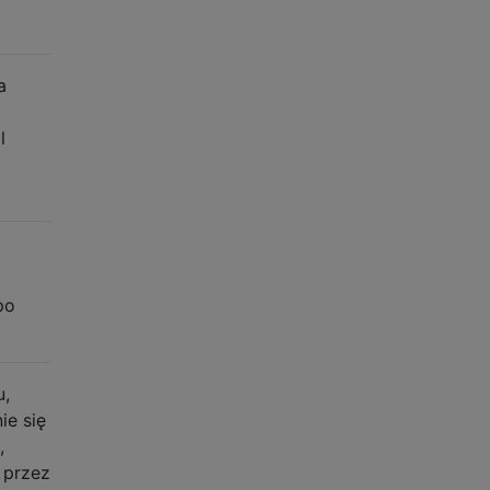
a
l
po
u,
ie się
,
 przez