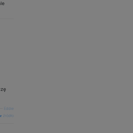
le
czę
—
Eddie
źródło