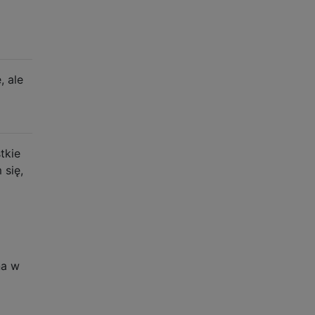
, ale
tkie
 się,
na w