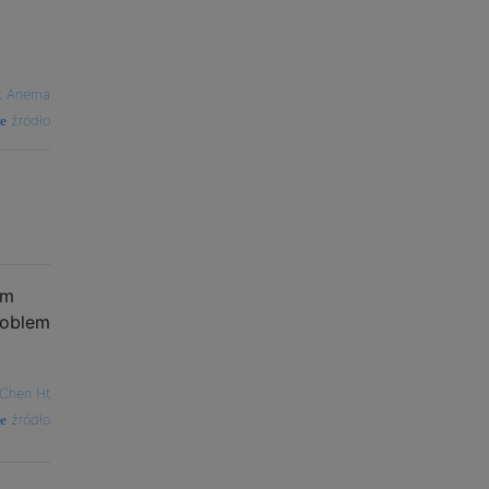
t Anema
źródło
ym
roblem
Chen Ht
źródło