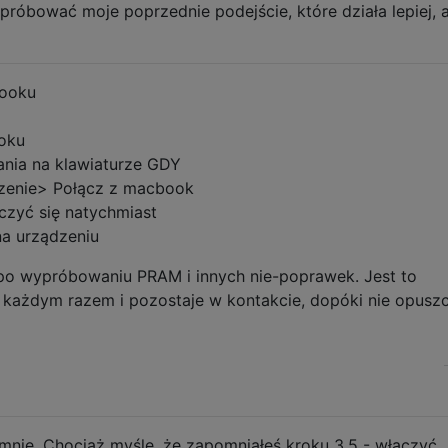
óbować moje poprzednie podejście, które działa lepiej, a
booku
oku
ania na klawiaturze GDY
zenie> Połącz z macbook
czyć się natychmiast
 na urządzeniu
e po wypróbowaniu PRAM i innych nie-poprawek. Jest to
za każdym razem i pozostaje w kontakcie, dopóki nie opusz
 mnie. Chociaż myślę, że zapomniałeś kroku 3.5 - włączyć