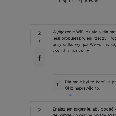
spróbuj sparować
Wyłączenie WiFi działało dla mn
2
jeśli próbujesz wielu rzeczy, 
przypadku wyłącz Wi-Fi, a nast
zsynchronizowany.
Dla mnie był to konflikt p
GHz naprawiło to.
—
uzi
Znalazłem sugestię, aby dodać 
2
delikatnie do osłony myszy. Prac