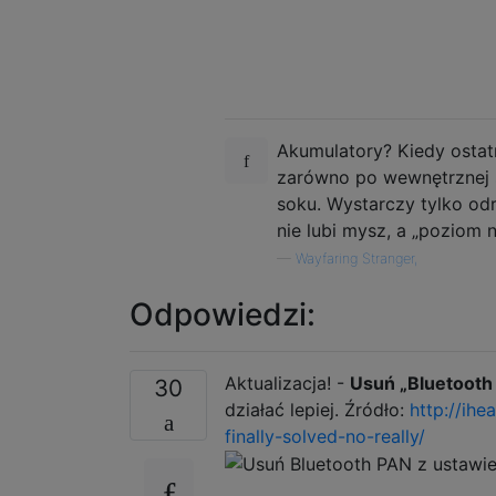
Akumulatory? Kiedy ostatn
zarówno po wewnętrznej st
soku. Wystarczy tylko odr
nie lubi mysz, a „poziom 
—
Wayfaring Stranger,
Odpowiedzi:
Aktualizacja! -
Usuń „Bluetooth
30
działać lepiej. Źródło:
http://ih
finally-solved-no-really/