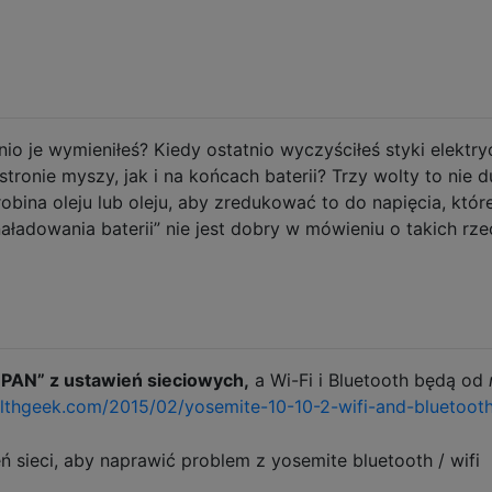
io je wymieniłeś? Kiedy ostatnio wyczyściłeś styki elektry
ronie myszy, jak i na końcach baterii? Trzy wolty to nie 
obina oleju lub oleju, aby zredukować to do napięcia, któr
naładowania baterii” nie jest dobry w mówieniu o takich rze
 PAN” z ustawień sieciowych,
a Wi-Fi i Bluetooth będą od
ealthgeek.com/2015/02/yosemite-10-10-2-wifi-and-bluetoot