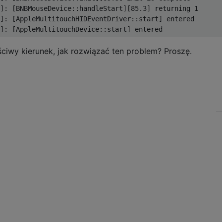
]: [BNBMouseDevice::handleStart][85.3] returning 1

]: [AppleMultitouchHIDEventDriver::start] entered

iwy kierunek, jak rozwiązać ten problem? Proszę.