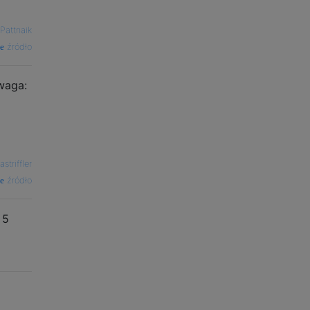
 Pattnaik
źródło
Uwaga:
rastriffler
źródło
 5