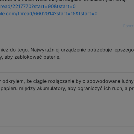
thread/2217770?start=90&tstart=0
pple.com/thread/6602914?start=15&tstart=0
—
Rober
nież do tego. Najwyraźniej urządzenie potrzebuje lepszego
y, aby zablokować baterie.
 odkryłem, że ciągłe rozłączanie było spowodowane luźn
 papieru między akumulatory, aby ograniczyć ich ruch, a p
—