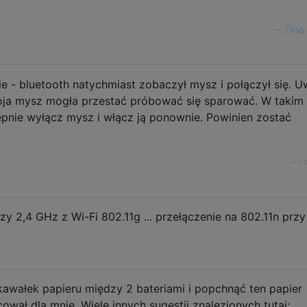
—
Dillip
ie - bluetooth natychmiast zobaczył mysz i połączył się. 
Twoja mysz mogła przestać próbować się sparować. W takim
ępnie wyłącz mysz i włącz ją ponownie. Powinien zostać
—
rzy 2,4 GHz z Wi-Fi 802.11g ... przełączenie na 802.11n przy
kawałek papieru między 2 bateriami i popchnąć ten papier
ował dla mnie. Wiele innych sugestii znalezionych tutaj: