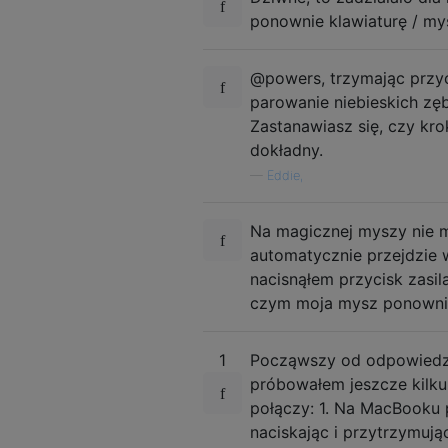
ponownie klawiaturę / my
@powers, trzymając przyc
parowanie niebieskich zę
Zastanawiasz się, czy krok
dokładny.
—
Eddie,
Na magicznej myszy nie ma
automatycznie przejdzie 
nacisnąłem przycisk zasil
czym moja mysz ponownie
1
Począwszy od odpowiedzi
próbowałem jeszcze kilk
połączy: 1. Na MacBooku 
naciskając i przytrzymują