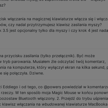
sz?
isk włączania na magicznej klawiaturze włącza się i włącz
bów, czy nadal przytrzymujesz klawisz zasilania myszy?
 3.5 jest opcjonalny tylko dla myszy i czy krok 4 jest nada
 przycisku zasilania (tylko przełącznik). Być może
w tryb parowania. Musiałem źle odczytać twój komentarz,
ania na komputerze, który wyłączył ekran na kilka sekund, 
 się połączyła. Dziwne.
 Eddiego i od tego, co @powers powiedział w komentarz
u rzeczy. W ten sposób moja Magic Mouse w końcu ponown
pozostaw Bluetooth włączony. 2. Przejdź do trybu uśpienia
c klawisz włączania na
wbudowanej
klawiaturze MacBooka