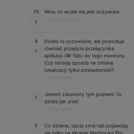
25
Wow, to wcale nie jest oczywiste.
—
Sridhar Sarnobat
9
Działa to oczywiście, ale powoduje
również przejście przełącznika
aplikacji (⌘-Tab) do tego monitora.
Czy istnieje sposób na zmianę
lokalizacji
tylko
powiadomień?
—
TravisCarden,
Jestem zdumiony tym postem! To
działa jak urok!
—
Fisher Coder
5
Co dziwne, opcje cmd-tab pojawiają
się tylko na ekranie Macbooka Pro,