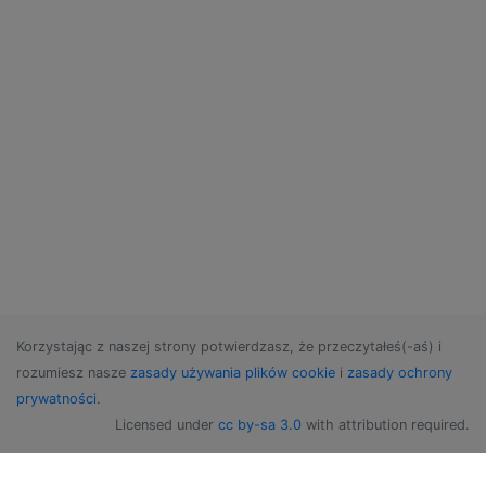
Korzystając z naszej strony potwierdzasz, że przeczytałeś(-aś) i
rozumiesz nasze
zasady używania plików cookie
i
zasady ochrony
prywatności
.
Licensed under
cc by-sa 3.0
with attribution required.