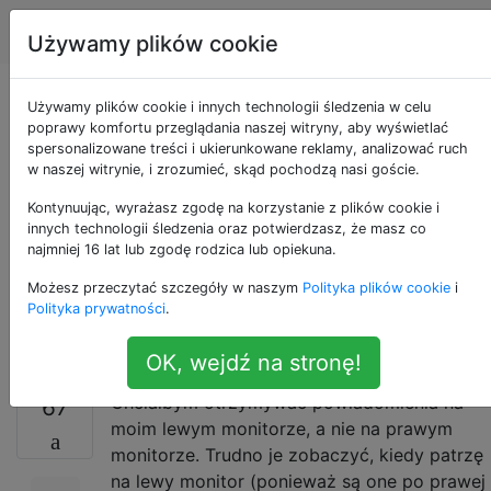
Apple
Tagi
Account
Używamy plików cookie
Powiadomienia na
Używamy plików cookie i innych technologii śledzenia w celu
poprawy komfortu przeglądania naszej witryny, aby wyświetlać
spersonalizowane treści i ukierunkowane reklamy, analizować ruch
podwójnych
w naszej witrynie, i zrozumieć, skąd pochodzą nasi goście.
monitorach: jak mogę
Kontynuując, wyrażasz zgodę na korzystanie z plików cookie i
innych technologii śledzenia oraz potwierdzasz, że masz co
najmniej 16 lat lub zgodę rodzica lub opiekuna.
określić, który
Możesz przeczytać szczegóły w naszym
Polityka plików cookie
i
monitor?
Polityka prywatności
.
OK, wejdź na stronę!
Chciałbym otrzymywać powiadomienia na
67
moim lewym monitorze, a nie na prawym
monitorze. Trudno je zobaczyć, kiedy patrzę
na lewy monitor (ponieważ są one po prawej