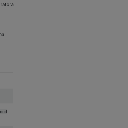
ratora
na
mod