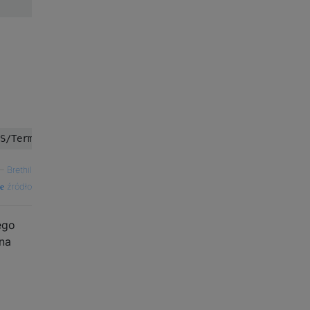
—
Brethil
źródło
ego
 na