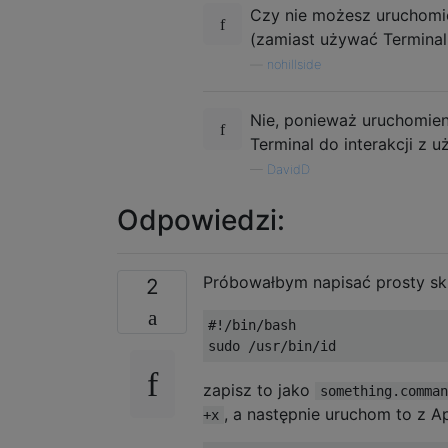
Czy nie możesz uruchomi
(zamiast używać Terminal
—
nohillside
Nie, ponieważ uruchomien
Terminal do interakcji z 
—
DavidD
Odpowiedzi:
Próbowałbym napisać prosty sk
2
#!/bin/bash

zapisz to jako
something.comman
, a następnie uruchom to z 
+x