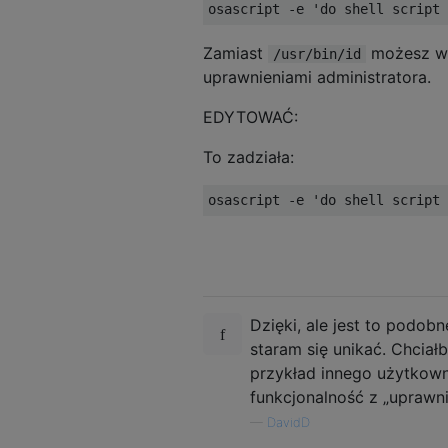
Zamiast
możesz wy
/usr/bin/id
uprawnieniami administratora.
EDYTOWAĆ:
To zadziała:
Dzięki, ale jest to podob
staram się unikać. Chcia
przykład innego użytkowni
funkcjonalność z „uprawni
—
DavidD